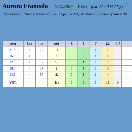
Aurora Frantsila
10.2.2004 Fera
(ikä: 22 v 5 kk 27 p)
Pisteet otteluittain (merkinnät . = 1/3 ja : = 2/3). Kotiottelut merkitty sinisellä..
pvm
Lno
up
pist
k
L
T
KL
0-1
31.5.
2P
1:
0
0
1
1
4
26.5.
3P
3
0
0
1
5
4
22.5.
3P
1:
0
1
0
2
4
18.5.
3P
2
0
1
0
3
4
14.5.
3P
3.
0
1
1
4
4
YHT.
11:
0
3
3
15
0