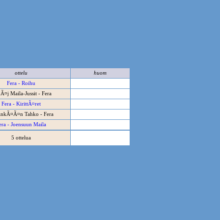
ottelu
huom
Fera - Roihu
Ã¤j Maila-Jussit - Fera
Fera - KirittÃ¤ret
nkÃ¤Ã¤n Tahko - Fera
era - Joensuun Maila
5 ottelua