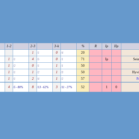
1-2
2-3
3-k
%
R
Ip
IIp
1
0
20
/1
/4
1
4
0
71
Ip
Sein
/1
/5
/1
1
0
1
50
/2
/1
/1
1
1
1
50
Hyvi
/1
/2
/3
1
2
1
57
F
/1
/4
/2
4
8
3
52
1
0
/5 - 80%
/13 - 62%
/11 - 27%