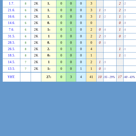
1.7.
2K
1.
0
0
0
3
2
8
/2
21.6.
2K
1.
0
0
0
3
1
2
6
/3
/3
16.6.
2K
1.
0
0
0
3
1
1
6
/2
/1
14.6.
2K
0.
0
0
0
0
0
6
/3
7.6.
2K
1:
0
1
0
2
0
1
6
/4
/4
31.5.
2K
1
0
0
0
2
2
0
6
/3
/2
28.5.
2K
0.
0
0
0
0
0
8
/1
26.5.
2K
2.
0
1
0
4
1
8
/1
18.5.
2K
0:
0
0
0
1
1
8
/1
14.5.
2K
1
0
0
0
2
1
7
/3
13.5.
2K
1:
0
0
1
1
0
7
/1
YHT.
27:
0
3
4
41
10
17
/35 - 29%
/40 - 43%