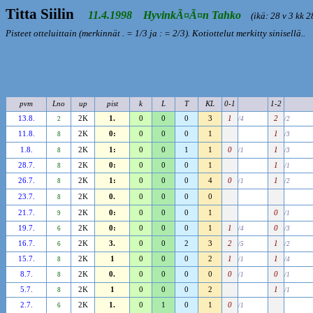
Titta Siilin
11.4.1998 HyvinkÃ¤Ã¤n Tahko
(ikä: 28 v 3 kk 2
Pisteet otteluittain (merkinnät . = 1/3 ja : = 2/3). Kotiottelut merkitty sinisellä..
pvm
Lno
up
pist
k
L
T
KL
0-1
1-2
13.8.
2K
1.
0
0
0
3
1
2
2
/4
/2
11.8.
2K
0:
0
0
0
1
1
8
/3
1.8.
2K
1:
0
0
1
1
0
1
8
/1
/3
28.7.
2K
0:
0
0
0
1
1
8
/1
26.7.
2K
1:
0
0
0
4
0
1
8
/1
/2
23.7.
2K
0.
0
0
0
0
8
21.7.
2K
0:
0
0
0
1
0
9
/1
19.7.
2K
0:
0
0
0
1
1
0
6
/4
/3
16.7.
2K
3.
0
0
2
3
2
1
6
/5
/2
15.7.
2K
1
0
0
0
2
1
1
8
/1
/4
8.7.
2K
0.
0
0
0
0
0
0
8
/1
/1
5.7.
2K
1
0
0
0
2
1
8
/1
2.7.
2K
1.
0
1
0
1
0
6
/1