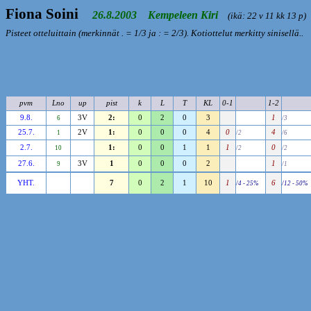
Fiona Soini
26.8.2003 Kempeleen Kiri
(ikä: 22 v 11 kk 13 p)
Pisteet otteluittain (merkinnät . = 1/3 ja : = 2/3). Kotiottelut merkitty sinisellä..
pvm
Lno
up
pist
k
L
T
KL
0-1
1-2
9.8.
3V
2:
0
2
0
3
1
6
/3
25.7.
2V
1:
0
0
0
4
0
4
1
/2
/6
2.7.
1:
0
0
1
1
1
0
10
/2
/2
27.6.
3V
1
0
0
0
2
1
9
/1
YHT.
7
0
2
1
10
1
6
/4 - 25%
/12 - 50%