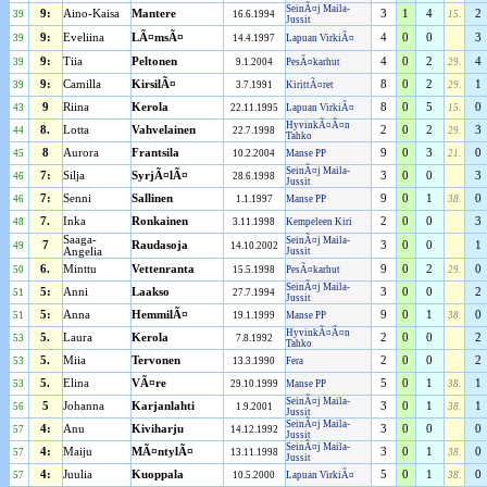
SeinÃ¤j Maila-
9:
Aino-Kaisa
Mantere
3
1
4
2
39
16.6.1994
15.
Jussit
9:
Eveliina
LÃ¤msÃ¤
4
0
0
3
39
14.4.1997
Lapuan VirkiÃ¤
9:
Tiia
Peltonen
4
0
2
4
39
9.1.2004
PesÃ¤karhut
29.
9:
Camilla
KirsilÃ¤
8
0
2
1
39
3.7.1991
KirittÃ¤ret
29.
9
Riina
Kerola
8
0
5
0
43
22.11.1995
Lapuan VirkiÃ¤
15.
HyvinkÃ¤Ã¤n
8.
Lotta
Vahvelainen
2
0
2
3
44
22.7.1998
29.
Tahko
8
Aurora
Frantsila
9
0
3
0
45
10.2.2004
Manse PP
21.
SeinÃ¤j Maila-
7:
Silja
SyrjÃ¤lÃ¤
3
0
0
3
46
28.6.1998
Jussit
7:
Senni
Sallinen
9
0
1
0
46
1.1.1997
Manse PP
38.
7.
Inka
Ronkainen
2
0
0
3
48
3.11.1998
Kempeleen Kiri
Saaga-
SeinÃ¤j Maila-
7
Raudasoja
3
0
0
1
49
14.10.2002
Angelia
Jussit
6.
Minttu
Vettenranta
9
0
2
0
50
15.5.1998
PesÃ¤karhut
29.
SeinÃ¤j Maila-
5:
Anni
Laakso
3
0
0
2
51
27.7.1994
Jussit
5:
Anna
HemmilÃ¤
9
0
1
0
51
19.1.1999
Manse PP
38.
HyvinkÃ¤Ã¤n
5.
Laura
Kerola
2
0
0
2
53
7.8.1992
Tahko
5.
Miia
Tervonen
2
0
0
2
53
13.3.1990
Fera
5.
Elina
VÃ¤re
5
0
1
1
53
29.10.1999
Manse PP
38.
SeinÃ¤j Maila-
5
Johanna
Karjanlahti
3
0
1
1
56
1.9.2001
38.
Jussit
SeinÃ¤j Maila-
4:
Anu
Kiviharju
3
0
0
0
57
14.12.1992
Jussit
SeinÃ¤j Maila-
4:
Maiju
MÃ¤ntylÃ¤
3
0
1
0
57
13.11.1998
38.
Jussit
4:
Juulia
Kuoppala
5
0
1
0
57
10.5.2000
Lapuan VirkiÃ¤
38.