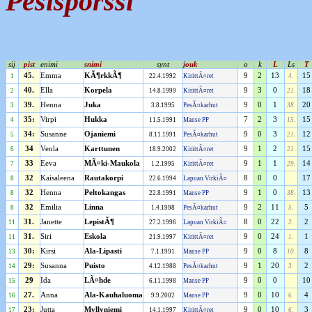
Pesispörssi
sij
pist
enimi
snimi
synt
jouk
o
k
L
Ls
T
45.
Emma
KÃ¶rkkÃ¶
9
2
13
15
1
22.4.1992
KirittÃ¤ret
4.
40.
Ella
Korpela
9
3
0
18
2
14.8.1999
KirittÃ¤ret
21.
39.
Henna
Juka
9
0
1
20
3
3.8.1995
PesÃ¤karhut
38.
35:
Virpi
Hukka
7
2
3
15
4
11.5.1991
Manse PP
15.
34:
Susanne
Ojaniemi
9
0
3
12
5
8.11.1991
PesÃ¤karhut
21.
34
Venla
Karttunen
9
1
2
15
6
18.9.2002
KirittÃ¤ret
21.
33
Eeva
MÃ¤ki-Maukola
9
1
1
14
7
1.2.1995
KirittÃ¤ret
29.
32
Kaisaleena
Rautakorpi
8
0
0
17
8
22.6.1994
Lapuan VirkiÃ¤
32
Henna
Peltokangas
9
1
0
13
8
22.8.1991
Manse PP
38.
32
Emilia
Linna
9
2
11
5
8
1.4.1998
PesÃ¤karhut
5.
31.
Janette
LepistÃ¶
8
0
22
2
11
27.2.1996
Lapuan VirkiÃ¤
2.
31.
Siri
Eskola
9
0
24
1
11
21.9.1997
KirittÃ¤ret
1.
30:
Kirsi
Ala-Lipasti
9
0
8
8
13
7.1.1991
Manse PP
10.
29:
Susanna
Puisto
9
1
20
2
14
4.12.1988
PesÃ¤karhut
3.
29
Ida
LÃ¤hde
9
0
0
10
15
6.11.1998
Manse PP
27.
Anna
Ala-Kauhaluoma
9
0
10
4
16
9.9.2002
Manse PP
6.
23:
Jutta
Myllyniemi
9
0
10
3
17
14.1.1997
KirittÃ¤ret
6.