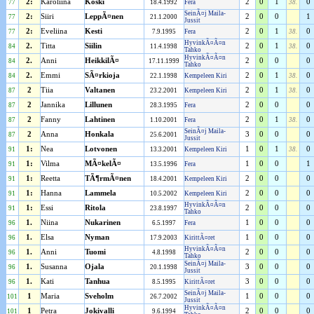
2:
Karoliina
Koski
2
0
1
0
77
18.4.1992
Fera
38.
SeinÃ¤j Maila-
2:
Siiri
LeppÃ¤nen
2
0
0
1
77
21.1.2000
Jussit
2:
Eveliina
Kesti
2
0
1
0
77
7.9.1995
Fera
38.
HyvinkÃ¤Ã¤n
2.
Titta
Siilin
2
0
1
0
84
11.4.1998
38.
Tahko
HyvinkÃ¤Ã¤n
2.
Anni
HeikkilÃ¤
2
0
0
0
84
17.11.1999
Tahko
2.
Emmi
SÃ¤rkioja
2
0
1
0
84
22.1.1998
Kempeleen Kiri
38.
2
Tiia
Valtanen
2
0
1
0
87
23.2.2001
Kempeleen Kiri
38.
2
Jannika
Lillunen
2
0
0
0
87
28.3.1995
Fera
2
Fanny
Lahtinen
2
0
1
0
87
1.10.2001
Fera
38.
SeinÃ¤j Maila-
2
Anna
Honkala
3
0
0
0
87
25.6.2001
Jussit
1:
Nea
Lotvonen
1
0
1
0
91
13.3.2001
Kempeleen Kiri
38.
1:
Vilma
MÃ¤kelÃ¤
1
0
0
1
91
13.5.1996
Fera
1:
Reetta
TÃ¶rmÃ¤nen
2
0
0
0
91
18.4.2001
Kempeleen Kiri
1:
Hanna
Lammela
2
0
0
0
91
10.5.2002
Kempeleen Kiri
HyvinkÃ¤Ã¤n
1:
Essi
Ritola
2
0
0
0
91
23.8.1997
Tahko
1.
Niina
Nukarinen
1
0
0
0
96
6.5.1997
Fera
1.
Elsa
Nyman
1
0
0
0
96
17.9.2003
KirittÃ¤ret
HyvinkÃ¤Ã¤n
1.
Anni
Tuomi
2
0
0
0
96
4.8.1998
Tahko
SeinÃ¤j Maila-
1.
Susanna
Ojala
3
0
0
0
96
20.1.1998
Jussit
1.
Kati
Tanhua
3
0
0
0
96
8.5.1995
KirittÃ¤ret
SeinÃ¤j Maila-
1
Maria
Sveholm
1
0
0
0
101
26.7.2002
Jussit
HyvinkÃ¤Ã¤n
1
Petra
Jokivalli
2
0
0
0
101
9.6.1994