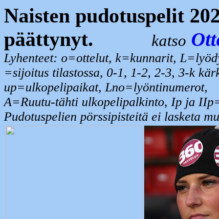
Naisten pudotuspelit 202
päättynyt.
Ott
katso
Lyhenteet: o=ottelut, k=kunnarit, L=lyöd
=sijoitus tilastossa, 0-1, 1-2, 2-3, 3-k kä
up=ulkopelipaikat, Lno=lyöntinumerot,
A=Ruutu-tähti ulkopelipalkinto, Ip ja IIp
Pudotuspelien pörssipisteitä ei lasketa mu