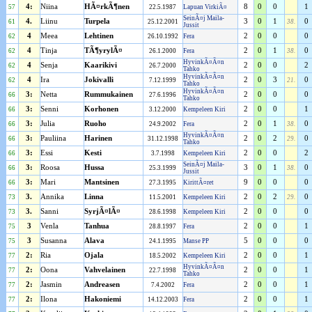
4:
Niina
HÃ¤rkÃ¶nen
8
0
0
1
57
22.5.1987
Lapuan VirkiÃ¤
SeinÃ¤j Maila-
4.
Liinu
Turpela
3
0
1
0
61
25.12.2001
38.
Jussit
4
Meea
Lehtinen
2
0
0
0
62
26.10.1992
Fera
4
Tinja
TÃ¶yrylÃ¤
2
0
1
0
62
26.1.2000
Fera
38.
HyvinkÃ¤Ã¤n
4
Senja
Kaarikivi
2
0
0
2
62
26.7.2000
Tahko
HyvinkÃ¤Ã¤n
4
Ira
Jokivalli
2
0
3
0
62
7.12.1999
21.
Tahko
HyvinkÃ¤Ã¤n
3:
Netta
Rummukainen
2
0
0
0
66
27.6.1996
Tahko
3:
Senni
Korhonen
2
0
0
1
66
3.12.2000
Kempeleen Kiri
3:
Julia
Ruoho
2
0
1
0
66
24.9.2002
Fera
38.
HyvinkÃ¤Ã¤n
3:
Pauliina
Harinen
2
0
2
0
66
31.12.1998
29.
Tahko
3:
Essi
Kesti
2
0
0
2
66
3.7.1998
Kempeleen Kiri
SeinÃ¤j Maila-
3:
Roosa
Hussa
3
0
1
0
66
25.3.1999
38.
Jussit
3:
Mari
Mantsinen
9
0
0
0
66
27.3.1995
KirittÃ¤ret
3.
Annika
Linna
2
0
2
0
73
11.5.2001
Kempeleen Kiri
29.
3.
Sanni
SyrjÃ¤lÃ¤
2
0
0
0
73
28.6.1998
Kempeleen Kiri
3
Venla
Tanhua
2
0
0
1
75
28.8.1997
Fera
3
Susanna
Alava
5
0
0
0
75
24.1.1995
Manse PP
2:
Ria
Ojala
2
0
0
1
77
18.5.2002
Kempeleen Kiri
HyvinkÃ¤Ã¤n
2:
Oona
Vahvelainen
2
0
0
1
77
22.7.1998
Tahko
2:
Jasmin
Andreasen
2
0
0
1
77
7.4.2002
Fera
2:
Ilona
Hakoniemi
2
0
0
1
77
14.12.2003
Fera