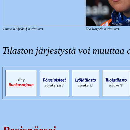
Emma KÃ¶rkkÃ¶ KirittÃ¤ret
Ella Korpela KirittÃ¤ret
Tilaston järjestystä voi muuttaa 
siirry
Pörssipisteet
Lyöjätilasto
Tuojatilasto
Runkosarjaan
sarake 'pist'
sarake 'L'
sarake 'T'