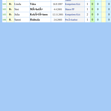
Tahko
0:
Linda
Viita
1
0
0
0
103
16.9.1997
Kempeleen Kiri
0:
Sini
MÃ¤kelÃ¤
1
0
0
0
103
4.4.2001
Manse PP
0:
Julia
KekÃ¤lÃ¤inen
2
0
0
0
103
12.11.2001
Kempeleen Kiri
0.
Sanni
Huhtala
1
0
0
0
106
2.6.2003
PesÃ¤karhut