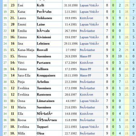
23
Essi
Kylli
8
0
2
7
18
31.10.1990
Lapuan VirkiÃ¤
29.
21.
Kaisa
PerÃ¤aho
8
0
1
7
19
5.11.2001
Lapuan VirkiÃ¤
38.
21.
Laura
Toikkanen
9
1
9
2
19
19.9.1995
KirittÃ¤ret
6.
20
Emmi
Laine
8
0
6
5
21
11.4.1995
Lapuan VirkiÃ¤
14.
18
Emilia
ItÃ¤valo
7
0
0
5
22
26.7.1994
PesÃ¤karhut
16:
Emma
Kiviniemi
8
0
1
5
23
19.6.1997
Lapuan VirkiÃ¤
38.
16
Iina
Lehtinen
8
1
6
1
24
29.11.1996
Lapuan VirkiÃ¤
12.
15.
Kaisa-Maija
Rosvall
9
0
2
4
25
2.7.1992
PesÃ¤karhut
29.
15.
Henna
Suominen
9
0
10
0
25
26.9.1999
Manse PP
6.
14:
Viivi
Partanen
6
0
3
6
27
17.2.2004
KirittÃ¤ret
21.
14.
Emma
Sallinen
9
0
8
0
28
17.2.1995
Manse PP
10.
14
Sara-Ella
Kemppainen
9
0
3
2
29
19.11.1999
Manse PP
21.
12.
Pinja
Arbelius
8
0
7
0
30
22.2.2000
PesÃ¤karhut
12.
12
Eveliina
Tuominen
9
0
1
2
31
17.3.1998
PesÃ¤karhut
38.
12
Eveliina
Rantonen
9
0
3
3
31
28.6.1997
KirittÃ¤ret
21.
11:
Oona
Liimatainen
7
0
0
5
33
4.6.1997
Lapuan VirkiÃ¤
11
Maria
Suominen
9
0
0
3
34
21.6.1995
PesÃ¤karhut
11
Ella
MÃ¤kelÃ¤
9
0
4
1
34
14.8.1998
KirittÃ¤ret
19.
10:
Roosa
TÃ¶rmÃ¤nen
7
0
1
4
36
15.8.1998
PesÃ¤karhut
38.
10.
Eveliina
Toppari
8
0
5
0
37
22.5.1993
Lapuan VirkiÃ¤
15.
10.
Milla
Oksa
9
0
4
0
37
22.7.1992
PesÃ¤karhut
19.