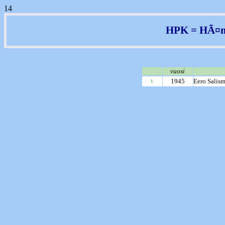
14
HPK = HÃ¤me
vuosi
1945
Eero Salis
1