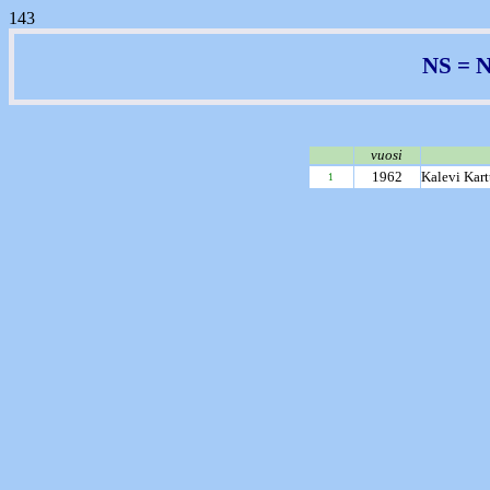
143
NS = 
vuosi
1962
Kalevi Kar
1