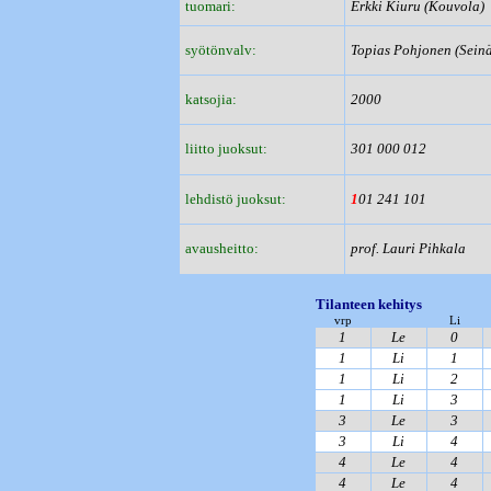
tuomari:
Erkki Kiuru (Kouvola)
syötönvalv:
Topias Pohjonen (Seinä
katsojia:
2000
liitto juoksut:
301 000 012
lehdistö juoksut:
1
01 241 101
avausheitto:
prof. Lauri Pihkala
Tilanteen kehitys
vrp
Li
1
Le
0
1
Li
1
1
Li
2
1
Li
3
3
Le
3
3
Li
4
4
Le
4
4
Le
4