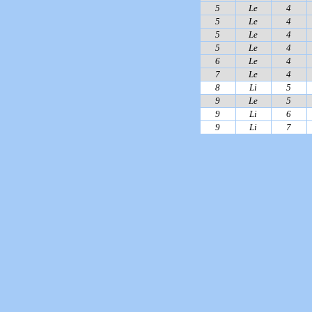
5
Le
4
5
Le
4
5
Le
4
5
Le
4
6
Le
4
7
Le
4
8
Li
5
9
Le
5
9
Li
6
9
Li
7