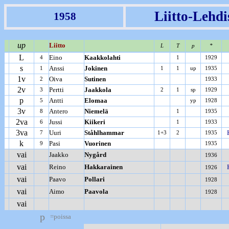
Liitto-Lehdi
1958
up
Liitto
L
T
p
*
L
Eino
Kaakkolahti
4
1
1929
s
Anssi
Jokinen
1
1
1
up
1935
1v
Oiva
Sutinen
2
1933
2v
Pertti
Jaakkola
3
2
1
sp
1929
p
Antti
Elomaa
5
yp
1928
3v
Antero
Niemelä
8
1
1935
2va
Jussi
Kiikeri
6
1
1933
3va
Uuri
Ståhlhammar
7
1+3
2
1935
k
Pasi
Vuorinen
9
1935
vai
Jaakko
Nygård
1936
vai
Reino
Hakkarainen
1926
vai
Paavo
Pollari
1928
vai
Aimo
Paavola
1928
vai
p
=poissa