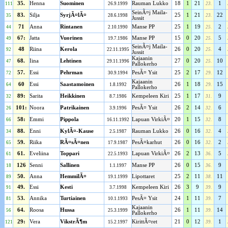
35.
Henna
Suominen
Rauman Lukko
18
1
21
1
111
26.9.1999
23.
SeinÃ¤j Maila-
83.
Silja
SyrjÃ¤lÃ¤
25
1
21
22
35
28.6.1998
23.
Jussit
71
Anna
Rintanen
Manse PP
25
1
19
2
44
2.10.1990
25.
67:
Jatta
Vuorinen
Manse PP
15
0
20
5
49
19.7.1986
25.
SeinÃ¤j Maila-
48
Riina
Kerola
26
0
20
4
92
22.11.1995
25.
Jussit
Kajaanin
68.
Iina
Lehtinen
27
0
20
10
47
29.11.1996
25.
Pallokerho
57.
Essi
Pehrman
PesÃ¤ Ysit
25
2
17
12
72
30.9.1994
29.
Kajaanin
60
Essi
Saastamoinen
26
1
18
15
64
1.8.1992
29.
Pallokerho
89:
Sarita
Heikkinen
Kempeleen Kiri
25
1
17
9
32
8.7.1986
31.
101:
Noora
Patrikainen
PesÃ¤ Ysit
26
2
14
6
26
3.9.1996
32.
58:
Emmi
Pippola
Lapuan VirkiÃ¤
20
1
15
8
66
16.11.1992
32.
88.
Enni
KylÃ¤-Kause
Rauman Lukko
26
0
16
4
34
2.5.1987
32.
59.
Riika
RÃ¤sÃ¤nen
PesÃ¤karhut
26
0
16
2
65
17.9.1987
32.
61.
Eveliina
Toppari
Lapuan VirkiÃ¤
26
2
13
5
61
22.5.1993
36.
126
Senni
Sallinen
Manse PP
26
0
15
9
18
1.1.1997
36.
50.
Anna
HemmilÃ¤
Lipottaret
25
2
11
11
89
19.1.1999
38.
49.
Essi
Kesti
Kempeleen Kiri
26
3
9
9
91
3.7.1998
39.
53.
Annika
Turtiainen
PesÃ¤ Ysit
24
1
11
7
81
10.1.1993
39.
Kajaanin
64.
Roosa
Hussa
26
1
11
14
56
25.3.1999
39.
Pallokerho
29:
Vera
VikstrÃ¶m
KirittÃ¤ret
21
0
12
1
121
15.2.1997
39.