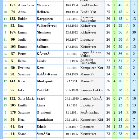
157:
Aino-Kaisa
Mantere
PesÃ¤karhut
26
2
45
7
7
16.6.1994
4.
74
Anna
Hellsten
PesÃ¤ Ysit
25
1
45
3
40
19.8.1993
5.
Kajaanin
135.
Riikka
Karppinen
26
1
45
13
14
19.11.1991
5.
Pallokerho
93.
Iina
ValkeejÃ¤rvi
KirittÃ¤ret
26
1
39
5
30
14.8.1998
7.
167:
Emma
Nieminen
KirittÃ¤ret
26
3
36
30
3
22.4.1992
8.
90
Juulia
Salonen
Lipottaret
26
1
38
3
31
16.2.1997
8.
103
Emma
Sallinen
KirittÃ¤ret
26
0
39
13
25
17.2.1995
8.
LappajÃ¤rven
57
Piritta
KÃ¤rnÃ¤
26
1
36
2
75
4.5.1989
11.
Veikot
Kajaanin
51
Reeta
Liuski
22
1
31
2
86
31.1.1996
12.
Pallokerho
50
Eveliina
Kesti
Kempeleen Kiri
25
2
29
2
90
7.9.1995
13.
58.
Susanna
KylÃ¤-Kause
Manse PP
24
0
31
3
68
23.4.1989
13.
143:
Kirsi
Ala-Lipasti
Manse PP
26
4
26
27
12
7.1.1991
15.
77
55:
Inka
PietilÃ¤
21.6.1990
Rauman Lukko
26
0
28
16.
4
132.
Saija-Maria
Saari
Lapuan VirkiÃ¤
26
0
27
16
16
24.11.1989
17.
105
Emilia
Linna
Lipottaret
26
3
23
13
23
1.4.1998
18.
178
Susanne
Ojaniemi
PesÃ¤karhut
26
2
24
30
2
8.11.1991
18.
58:
Heta
Rautiainen
Kempeleen Kiri
26
1
24
7
66
26.11.1991
20.
61.
Siri
Eskola
Lipottaret
26
1
22
9
61
21.9.1997
21.
44:
Saana
SumÃ©n
KirittÃ¤ret
23
0
23
0
97
19.1.1995
21.