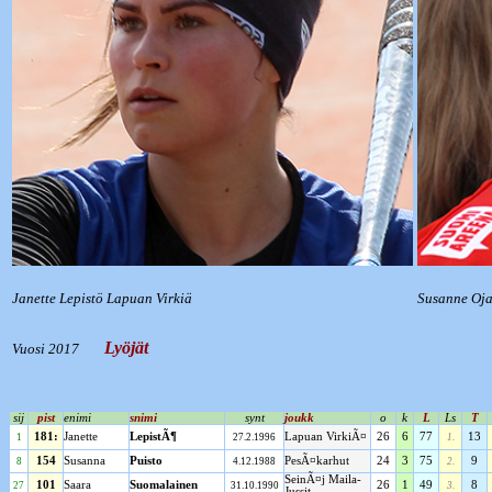
Janette Lepistö Lapuan Virkiä
Susanne Oja
Lyöjät
Vuosi 2017
sij
pist
enimi
snimi
synt
joukk
o
k
L
Ls
T
181:
Janette
LepistÃ¶
Lapuan VirkiÃ¤
26
6
77
13
1
27.2.1996
1.
154
Susanna
Puisto
PesÃ¤karhut
24
3
75
9
8
4.12.1988
2.
SeinÃ¤j Maila-
101
Saara
Suomalainen
26
1
49
8
27
31.10.1990
3.
Jussit