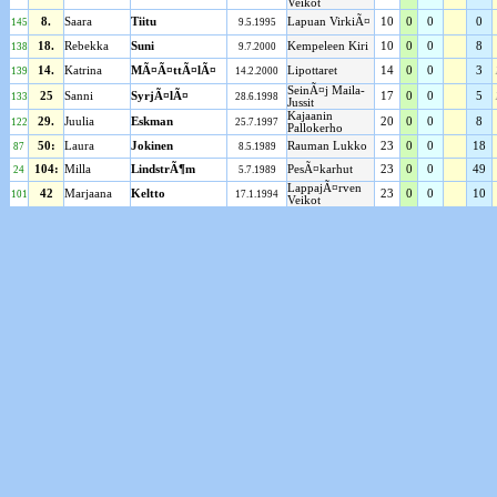
Veikot
8.
Saara
Tiitu
Lapuan VirkiÃ¤
10
0
0
0
145
9.5.1995
18.
Rebekka
Suni
Kempeleen Kiri
10
0
0
8
138
9.7.2000
14.
Katrina
MÃ¤Ã¤ttÃ¤lÃ¤
Lipottaret
14
0
0
3
139
14.2.2000
SeinÃ¤j Maila-
25
Sanni
SyrjÃ¤lÃ¤
17
0
0
5
133
28.6.1998
Jussit
Kajaanin
29.
Juulia
Eskman
20
0
0
8
122
25.7.1997
Pallokerho
50:
Laura
Jokinen
Rauman Lukko
23
0
0
18
87
8.5.1989
104:
Milla
LindstrÃ¶m
PesÃ¤karhut
23
0
0
49
24
5.7.1989
LappajÃ¤rven
42
Marjaana
Keltto
23
0
0
10
101
17.1.1994
Veikot