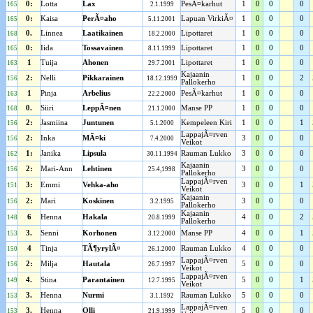
0:
Lotta
Lax
PesÃ¤karhut
1
0
0
0
165
2.1.1999
0:
Kaisa
PerÃ¤aho
Lapuan VirkiÃ¤
1
0
0
0
165
5.11.2001
0.
Linnea
Laatikainen
Lipottaret
1
0
0
0
168
18.2.2000
0:
Iida
Tossavainen
Lipottaret
1
0
0
0
165
8.11.1999
1
Tuija
Ahonen
Lipottaret
1
0
0
0
163
29.7.2001
Kajaanin
2:
Nelli
Pikkarainen
1
0
0
2
156
18.12.1999
Pallokerho
1
Pinja
Arbelius
PesÃ¤karhut
1
0
0
0
163
22.2.2000
0.
Siiri
LeppÃ¤nen
Manse PP
1
0
0
0
168
21.1.2000
2:
Jasmiina
Juntunen
Kempeleen Kiri
1
0
0
1
156
5.1.2000
LappajÃ¤rven
2:
Inka
MÃ¤ki
3
0
0
0
156
7.4.2000
Veikot
1:
Janika
Lipsula
Rauman Lukko
3
0
0
0
162
30.11.1994
Kajaanin
2:
Mari-Ann
Lehtinen
3
0
0
0
156
25.4,1998
Pallokerho
LappajÃ¤rven
3:
Emmi
Vehka-aho
3
0
0
1
151
Veikot
Kajaanin
2:
Mari
Koskinen
3
0
0
0
156
3.2.1995
Pallokerho
Kajaanin
6
Henna
Hakala
4
0
0
2
148
20.8.1999
Pallokerho
3.
Senni
Korhonen
Manse PP
4
0
0
1
153
3.12.2000
4
Tinja
TÃ¶yrylÃ¤
Rauman Lukko
4
0
0
0
150
26.1.2000
LappajÃ¤rven
2:
Milja
Hautala
5
0
0
0
156
26.7.1997
Veikot
LappajÃ¤rven
4.
Stina
Parantainen
5
0
0
1
149
12.7.1995
Veikot
3.
Henna
Nurmi
Rauman Lukko
5
0
0
0
153
3.1.1992
LappajÃ¤rven
3.
Henna
Olli
5
0
0
0
153
21.9.1999