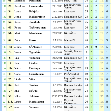
61:
Marianne
Penttinen
PesÃ¤ Ysit
24
0
2
25
60
17.12.1992
116.
LappajÃ¤rven
24:
Karoliina
Luoma-aho
24
0
2
2
134
23.1.1995
116.
Veikot
34:
Laura
Pohjola
Lipottaret
25
0
2
6
114
28.8.1995
116.
43:
Jenna
Hakkarainen
Kempeleen Kiri
25
0
2
5
100
27.12.1991
116.
LappajÃ¤rven
57.
Kaisa
Jaakkola
25
0
2
15
72
7.2.1997
116.
Veikot
63:
Roosa
TÃ¶rmÃ¤nen
Lipottaret
26
0
2
18
57
15.8.1998
116.
61.
Mari
Mantsinen
KirittÃ¤ret
26
0
2
2
61
27.3.1995
116.
52
67.
Petra
Hussa
9.1.1996
Manse PP
26
0
2
116.
9
38
Jenina
SÃ¤kkinen
Lipottaret
20
1
0
12
105
25.3.1997
129.
SeinÃ¤j Maila-
3:
Veera
TyynelÃ¤
2
0
1
1
151
10.5.2001
129.
Jussit
6.
Tiia
Valtanen
Kempeleen Kiri
4
0
1
0
147
23.2.2001
129.
9
Nea
Linden
Lipottaret
5
0
1
4
144
25.7.1996
129.
LappajÃ¤rven
11:
Niina
Uusitupa
15
0
1
0
143
21.9.1991
129.
Veikot
45:
Oona
Liimatainen
PesÃ¤karhut
19
0
1
7
95
4.6.1997
129.
LappajÃ¤rven
25.
Linda
Viita
19
0
1
6
132
129.
Veikot
37.
Kati
Tanhua
Rauman Lukko
24
0
1
10
107
8.5.1995
129.
LappajÃ¤rven
27
Ella
MÃ¤ki
24
0
1
4
128
11.3.1996
129.
Veikot
56.
Niina
Jokinen
Rauman Lukko
26
0
1
16
76
17.12.1978
129.
Kajaanin
118.
Laura
Karjalainen
26
0
1
36
22
5.2.1994
129.
Pallokerho
27
Jessi
Vatanen
KirittÃ¤ret
26
0
1
3
128
3.1.1996
129.