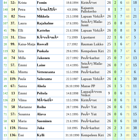
52:
Krista
Fomin
KirittÃ¤ret
26
2
6
18
84
19.8.1994
60.
Kajaanin
14
Petra
VÃ¤istÃ¶lÃ¤
8
1
7
1
140
4.9.1996
60.
Pallokerho
82
Neea
Mikkola
Lapuan VirkiÃ¤
26
1
7
21
36
21.5.1998
60.
SeinÃ¤j Maila-
37.
Laura
Rajahalme
25
0
8
3
107
17.6.1995
60.
Jussit
70:
Elli
Kattelus
Lapuan VirkiÃ¤
26
0
8
9
45
21.6.1996
60.
31.
Elina
KÃ¤rsÃ¤mÃ¤
Lipottaret
22
1
6
5
120
7.5.1999
67.
99.
Kaisa-Maija
Rosvall
Rauman Lukko
25
1
6
7
28
2.7.1992
67.
32
Iiris
Puskala
Kempeleen Kiri
21
0
7
6
119
29.6.1995
67.
74
Milla
Jakonen
PesÃ¤karhut
25
0
7
13
40
22.7.1992
67.
SeinÃ¤j Maila-
57.
Emmi
Laine
26
0
7
15
72
11.4.1995
67.
Jussit
62.
Minttu
Vettenranta
PesÃ¤karhut
26
0
7
6
59
15.5.1998
67.
119:
Paula
Saloranta
Lapuan VirkiÃ¤
26
4
2
30
20
22.3.1987
73.
67:
Sanna
Ahola
Manse PP
26
1
5
11
49
26.10.1990
73.
LappajÃ¤rven
13
Emmi
Peltola
9
0
6
1
142
14.8.1998
73.
Veikot
23
Vilma
MÃ¤kelÃ¤
KirittÃ¤ret
14
0
6
1
136
13.5.1996
73.
58
Marianne
Roiha
PesÃ¤ Ysit
26
0
6
16
70
28.7.1996
73.
57:
Susanna
Alava
PesÃ¤ Ysit
26
0
6
15
71
24.1.1995
73.
63
Maria
Suominen
PesÃ¤karhut
26
0
6
10
58
21.6.1995
73.
159.
Henna
Juka
PesÃ¤karhut
26
2
3
38
6
3.8.1995
80.
136:
Essi
Kylli
Kempeleen Kiri
26
2
3
32
13
31.10.1990
80.