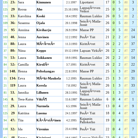
23:
Sara
Kinnunen
Lipottaret
17
0
5
3
135
2.1.1997
80.
LappajÃ¤rven
29
Roosa
Aho
25
0
5
3
125
25.10.1995
80.
Veikot
33:
Karoliina
Koski
Rauman Lukko
26
0
5
2
116
18.4.1992
80.
SeinÃ¤j Maila-
36:
Susanna
Ojala
26
0
5
7
109
20.1.1998
80.
Jussit
95
Anniina
Kiviharju
Manse PP
26
0
5
24
29
26.9.1994
80.
40.
Jenna
Auvinen
PesÃ¤ Ysit
21
2
2
14
103
12.2.1992
87.
88:
Laura
MÃ¤Ã¤ttÃ¤
KirittÃ¤ret
26
2
2
37
33
11.3.1993
87.
80:
Niina
Keppo
Lapuan VirkiÃ¤
26
2
2
27
37
19.12.1994
87.
53:
Laura
Toikkanen
Rauman Lukko
26
2
2
14
79
19.9.1995
87.
52:
Camilla
KirsilÃ¤
KirittÃ¤ret
26
2
2
22
84
3.7.1991
87.
148.
Henna
Peltokangas
Manse PP
25
1
3
29
10
22.8.1991
87.
134:
Eeva
MÃ¤ki-Maukola
Rauman Lukko
25
1
3
31
15
1.2.1995
87.
SeinÃ¤j Maila-
119
Laura
Kerola
26
1
3
33
21
7.8.1992
87.
Jussit
LappajÃ¤rven
53.
Jannika
Lillunen
26
1
3
17
81
28.3.1995
87.
Veikot
8.
Teea-Kaisa
VikiÃ¶
Rauman Lukko
6
0
4
1
145
15.6.1987
87.
SeinÃ¤j Maila-
29.
Laura
Nurmela
13
0
4
9
122
6.5.1996
87.
Jussit
29
Katriina
Luoma
PesÃ¤ Ysit
18
0
4
9
125
24.1.1997
87.
Kajaanin
47:
Tiia
KÃ¤Ã¤riÃ¤inen
19
0
4
16
94
4.2.1995
87.
Pallokerho
118
32:
Ida
Virenius
23.4.1996
PesÃ¤ Ysit
22
0
4
87.
7
48
Emma
Kiviniemi
Lapuan VirkiÃ¤
23
0
4
11