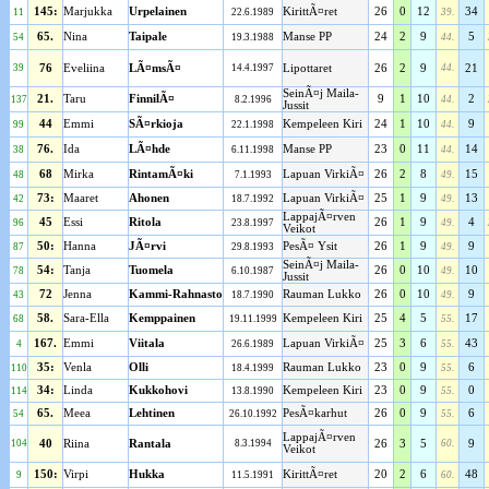
145:
Marjukka
Urpelainen
KirittÃ¤ret
26
0
12
34
11
22.6.1989
39.
65.
Nina
Taipale
Manse PP
24
2
9
5
54
19.3.1988
44.
39
76
Eveliina
LÃ¤msÃ¤
14.4.1997
Lipottaret
26
2
9
44.
21
SeinÃ¤j Maila-
21.
Taru
FinnilÃ¤
9
1
10
2
137
8.2.1996
44.
Jussit
44
Emmi
SÃ¤rkioja
Kempeleen Kiri
24
1
10
9
99
22.1.1998
44.
76.
Ida
LÃ¤hde
Manse PP
23
0
11
14
38
6.11.1998
44.
68
Mirka
RintamÃ¤ki
Lapuan VirkiÃ¤
26
2
8
15
48
7.1.1993
49.
73:
Maaret
Ahonen
Lapuan VirkiÃ¤
25
1
9
13
42
18.7.1992
49.
LappajÃ¤rven
45
Essi
Ritola
26
1
9
4
96
23.8.1997
49.
Veikot
50:
Hanna
JÃ¤rvi
PesÃ¤ Ysit
26
1
9
9
87
29.8.1993
49.
SeinÃ¤j Maila-
54:
Tanja
Tuomela
26
0
10
10
78
6.10.1987
49.
Jussit
72
Jenna
Kammi-Rahnasto
Rauman Lukko
26
0
10
9
43
18.7.1990
49.
58.
Sara-Ella
Kemppainen
Kempeleen Kiri
25
4
5
17
68
19.11.1999
55.
167.
Emmi
Viitala
Lapuan VirkiÃ¤
25
3
6
43
4
26.6.1989
55.
35:
Venla
Olli
Rauman Lukko
23
0
9
6
110
18.4.1999
55.
34:
Linda
Kukkohovi
Kempeleen Kiri
23
0
9
0
114
13.8.1990
55.
65.
Meea
Lehtinen
PesÃ¤karhut
26
0
9
6
54
26.10.1992
55.
LappajÃ¤rven
104
40
Riina
Rantala
8.3.1994
26
3
5
60.
9
Veikot
150:
Virpi
Hukka
KirittÃ¤ret
20
2
6
48
9
11.5.1991
60.