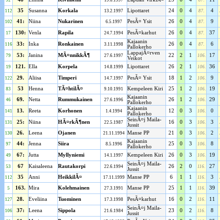
92
19.6.1997
87.
35
Susanna
Korkala
Lipottaret
24
0
4
4
112
13.2.1997
87.
41:
Niina
Nukarinen
PesÃ¤ Ysit
26
0
4
9
102
6.5.1997
87.
130:
Venla
Rapila
PesÃ¤karhut
26
0
4
37
17
24.7.1994
87.
Kajaanin
33:
Inka
Ronkainen
26
0
4
6
116
3.11.1998
87.
Pallokerho
LappajÃ¤rven
53:
Janina
MÃ¤nnikkÃ¶
22
2
1
17
79
27.6.1997
106.
Veikot
121.
Ella
Korpela
Lipottaret
26
2
1
36
19
14.8.1999
106.
29.
Aliisa
Timperi
PesÃ¤ Ysit
18
1
2
9
122
14.7.1997
106.
53
Henna
TÃ¤htilÃ¤
Kempeleen Kiri
25
1
2
19
83
9.10.1991
106.
Kajaanin
69.
Netta
Rummukainen
26
1
2
29
46
27.6.1996
106.
Pallokerho
Kajaanin
13.
Reeta
Korhonen
12
0
3
0
141
1.4.1994
106.
Pallokerho
SeinÃ¤j Maila-
25:
Niina
HÃ¤rkÃ¶nen
16
0
3
3
131
22.5.1987
106.
Jussit
26.
Leena
Ojanen
Manse PP
21
0
3
2
130
21.11.1994
106.
Kajaanin
44:
Jenna
Siira
25
0
3
8
97
8.5.1996
106.
Pallokerho
67:
Jutta
Myllyniemi
Kempeleen Kiri
26
0
3
19
49
14.1.1997
106.
SeinÃ¤j Maila-
67
Kaisaleena
Rautakorpi
26
2
0
27
53
22.6.1994
116.
Jussit
35
Anni
HeikkilÃ¤
Manse PP
6
1
1
3
112
17.11.1999
116.
163.
Mira
Kolehmainen
Manse PP
25
1
1
39
5
27.3.1991
116.
28.
Eveliina
Tuominen
PesÃ¤karhut
16
0
2
11
127
17.3.1998
116.
SeinÃ¤j Maila-
37:
Leena
Sippola
23
0
2
8
106
21.6.1984
116.
Jussit