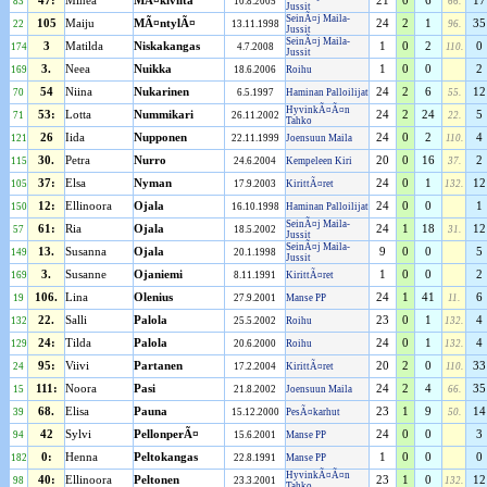
47:
Minea
MÃ¤kiviita
21
0
6
17
83
10.8.2005
66.
Jussit
SeinÃ¤j Maila-
105
Maiju
MÃ¤ntylÃ¤
24
2
1
35
22
13.11.1998
96.
Jussit
SeinÃ¤j Maila-
3
Matilda
Niskakangas
1
0
2
0
174
4.7.2008
110.
Jussit
3.
Neea
Nuikka
1
0
0
2
169
18.6.2006
Roihu
54
Niina
Nukarinen
24
2
6
12
70
6.5.1997
Haminan Palloilijat
55.
HyvinkÃ¤Ã¤n
53:
Lotta
Nummikari
24
2
24
5
71
26.11.2002
22.
Tahko
26
Iida
Nupponen
24
0
2
4
121
22.11.1999
Joensuun Maila
110.
30.
Petra
Nurro
20
0
16
2
115
24.6.2004
Kempeleen Kiri
37.
37:
Elsa
Nyman
24
0
1
12
105
17.9.2003
KirittÃ¤ret
132.
12:
Ellinoora
Ojala
24
0
0
1
150
16.10.1998
Haminan Palloilijat
SeinÃ¤j Maila-
61:
Ria
Ojala
24
1
18
12
57
18.5.2002
31.
Jussit
SeinÃ¤j Maila-
13.
Susanna
Ojala
9
0
0
5
149
20.1.1998
Jussit
3.
Susanne
Ojaniemi
1
0
0
2
169
8.11.1991
KirittÃ¤ret
106.
Lina
Olenius
24
1
41
6
19
27.9.2001
Manse PP
11.
22.
Salli
Palola
23
0
1
4
132
25.5.2002
Roihu
132.
24:
Tilda
Palola
24
0
1
4
129
20.6.2000
Roihu
132.
95:
Viivi
Partanen
20
2
0
33
24
17.2.2004
KirittÃ¤ret
110.
111:
Noora
Pasi
24
2
4
35
15
21.8.2002
Joensuun Maila
66.
68.
Elisa
Pauna
23
1
9
14
39
15.12.2000
PesÃ¤karhut
50.
42
Sylvi
PellonperÃ¤
24
0
0
3
94
15.6.2001
Manse PP
0:
Henna
Peltokangas
1
0
0
0
182
22.8.1991
Manse PP
HyvinkÃ¤Ã¤n
40:
Ellinoora
Peltonen
23
1
0
12
98
23.3.2001
132.
Tahko