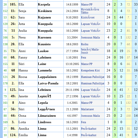
105.
Ella
Korpela
24
2
3
33
20
14.8.1999
Manse PP
72.
HyvinkÃ¤Ã¤n
11:
Senja
Koskinen
8
1
4
3
152
24.5.2004
72.
Tahko
62:
Sara
Kujanen
24
1
44
2
53
9.10.2003
KirittÃ¤ret
7.
26:
Jutta
Kuoppala
10
0
0
1
120
10.5.2000
Lapuan VirkiÃ¤
51
Juulia
Kuoppala
23
2
2
9
76
10.5.2000
Lapuan VirkiÃ¤
85.
5:
Neea
Kuronen
4
0
1
2
166
3.5.2004
Joensuun Maila
132.
20.
Ella
Kuusisto
20
0
7
0
138
18.6.2003
Roihu
60.
SeinÃ¤j Maila-
73:
Anni
Laakso
18
4
19
9
35
27.7.1994
25.
Jussit
60.
Fanny
Lahtinen
24
0
16
14
60
1.10.2001
Fera
37.
11
Siiri
Laine
8
0
6
1
155
13.10.2005
Manse PP
66.
68
Hanna
Lammela
24
5
12
16
40
10.5.2002
Kempeleen Kiri
35.
26
Roosa
Lappalainen
16
0
0
7
121
19.2.1999
Haminan Palloilijat
2.
Ella
Latva-Panula
3
0
0
0
178
19.2.2001
Haminan Palloilijat
125.
Iina
Lehtinen
24
4
41
12
9
29.11.1996
Lapuan VirkiÃ¤
7.
49:
Janette
LepistÃ¶
10
1
25
1
79
27.2.1996
Lapuan VirkiÃ¤
22.
8
Aino
Lepola
4
0
1
4
161
1.4.2005
Manse PP
132.
56:
Siiri
LeppÃ¤nen
24
2
3
24
67
21.1.2000
Mailattaret
72.
44:
Oona
Liimatainen
25
0
2
14
88
4.6.1997
Joensuun Maila
110.
3.
Lotta
Lindroos
1
0
0
2
169
16.5.2003
Fera
86.
Annika
Linna
24
2
15
12
27
11.5.2001
PesÃ¤karhut
35.
124.
Emilia
Linna
24
3
41
9
10
1.4.1998
PesÃ¤karhut
9.