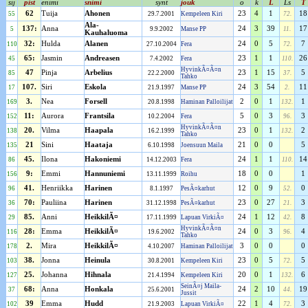
sij
pist
enimi
snimi
synt
jouk
o
k
L
Ls
T
62
Tuija
Ahonen
23
4
1
18
55
29.7.2001
Kempeleen Kiri
72.
Ala-
137:
Anna
24
3
39
17
5
9.9.2002
Manse PP
11.
Kauhaluoma
32:
Hulda
Alanen
24
0
5
7
110
27.10.2004
Fera
72.
65:
Jasmin
Andreasen
23
1
1
26
45
7.4.2002
Fera
110.
HyvinkÃ¤Ã¤n
47
Pinja
Arbelius
23
1
15
5
85
22.2.2000
37.
Tahko
107.
Siri
Eskola
24
3
54
11
17
21.9.1997
Manse PP
2.
3.
Nea
Forsell
2
0
1
1
169
20.8.1998
Haminan Palloilijat
132.
11:
Aurora
Frantsila
5
0
3
3
152
10.2.2004
Fera
96.
HyvinkÃ¤Ã¤n
20.
Vilma
Haapala
23
0
1
2
138
16.2.1999
132.
Tahko
21
Sini
Haataja
21
0
0
5
135
6.10.1998
Joensuun Maila
45.
Ilona
Hakoniemi
24
1
1
14
86
14.12.2003
Fera
110.
9:
Emmi
Hannuniemi
18
0
0
1
156
13.11.1999
Roihu
41.
Henriikka
Harinen
12
0
9
0
96
8.1.1997
PesÃ¤karhut
52.
70:
Pauliina
Harinen
23
0
27
3
36
31.12.1998
PesÃ¤karhut
21.
85.
Anni
HeikkilÃ¤
24
1
12
8
29
17.11.1999
Lapuan VirkiÃ¤
42.
HyvinkÃ¤Ã¤n
28:
Emma
HeikkilÃ¤
24
0
3
4
116
19.6.2002
96.
Tahko
2.
Mira
HeikkilÃ¤
3
0
0
0
178
4.10.2007
Haminan Palloilijat
38.
Jonna
Heinula
23
0
5
5
103
30.8.2001
Kempeleen Kiri
72.
25.
Johanna
Hihnala
20
0
1
6
127
21.4.1994
Kempeleen Kiri
132.
SeinÃ¤j Maila-
68:
Anna
Honkala
24
2
10
19
37
25.6.2001
44.
Jussit
39
Emma
Hudd
22
1
4
3
102
21.9.2003
Lapuan VirkiÃ¤
72.