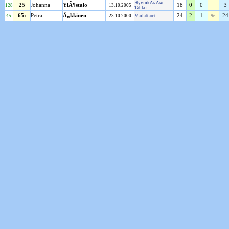
HyvinkÃ¤Ã¤n
25
Johanna
YlÃ¶stalo
18
0
0
3
128
13.10.2005
Tahko
65:
Petra
Ã„kkinen
24
2
1
24
45
23.10.2000
Mailattaret
96.