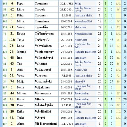
6
Peppi
Tuominen
2
1
0
2
165
30.11.1992
Roihu
132.
SeinÃ¤j Maila-
62
Liinu
Turpela
24
0
3
27
55
25.12.2001
96.
Jussit
0.
Kiira
Turunen
1
0
0
0
187
9.4.2006
Joensuun Maila
8.
Milja
Tuunainen
12
0
3
0
160
15.6.2006
Kempeleen Kiri
96.
21.
Veera
TyynelÃ¤
24
0
9
0
134
10.5.2001
Mailattaret
52.
51
Roosa
TÃ¶rmÃ¤nen
21
0
1
19
76
15.8.1998
Kempeleen Kiri
132.
108:
Tinja
TÃ¶yrylÃ¤
24
3
48
10
16
26.1.2000
KirittÃ¤ret
4.
HyvinkÃ¤Ã¤n
78:
Lotta
Vahvelainen
24
5
14
18
32
22.7.1998
31.
Tahko
24:
Jemina
VainionperÃ¤
23
0
1
5
129
24.4.2000
Haminan Palloilijat
132.
68
Iina
ValkeejÃ¤rvi
24
3
39
4
40
14.8.1998
Mailattaret
11.
SeinÃ¤j Maila-
63
Tiia
Valtanen
23
2
30
5
51
23.2.2001
16.
Jussit
9:
Aino
Vapaavuori
5
1
0
4
156
15.5.1999
KirittÃ¤ret
132.
54.
Veera
Varonen
24
3
2
19
69
7.1.2005
Joensuun Maila
72.
74
Maija
VastamÃ¤ki
23
2
27
3
34
28.4.2004
Manse PP
19.
HyvinkÃ¤Ã¤n
0.
Netta
Veijalainen
1
0
0
0
187
21.4.2004
Tahko
44
Minttu
Vettenranta
23
0
4
0
89
15.5.1998
PesÃ¤karhut
85.
65:
Kaisa
Viitala
18
1
1
20
45
17.4.2004
PesÃ¤karhut
110.
HyvinkÃ¤Ã¤n
38
Petra
VÃ¤istÃ¶lÃ¤
24
0
22
1
104
4.9.1996
28.
Tahko
28
Erika
VÃ¤liheikki
20
1
1
5
118
24.5.2002
Roihu
110.
32.
Terhi
VÃ¤rri
20
1
0
10
112
10.9.1999
Haminan Palloilijat
132.
0.
Aliisa
Yli-Kortesniemi
1
0
0
0
187
15.11.2004
Mailattaret