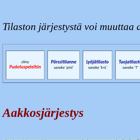
Tilaston järjestystä voi muuttaa 
siirry
Pörssitilanne
Lyöjätilasto
Tuojatilast
Pudotuspeleihin
sarake 'pist'
sarake 'k+L'
sarake 'T'
Aakkosjärjestys