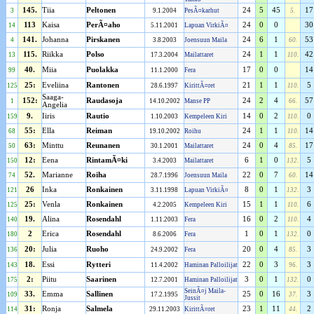
145.
Tiia
Peltonen
24
5
45
17
3
9.1.2004
PesÃ¤karhut
5.
113
Kaisa
PerÃ¤aho
24
0
0
30
14
5.11.2001
Lapuan VirkiÃ¤
141.
Johanna
Pirskanen
24
6
1
53
4
3.8.2003
Joensuun Maila
60.
115.
Riikka
Polso
24
1
1
42
13
17.3.2004
Mailattaret
110.
40.
Miia
Puolakka
17
0
0
14
99
11.1.2000
Fera
25:
Eveliina
Rantonen
21
1
1
5
125
28.6.1997
KirittÃ¤ret
110.
Saaga-
152:
Raudasoja
24
2
4
57
1
14.10.2002
Manse PP
66.
Angelia
9.
Iiris
Rautio
14
0
2
0
159
1.10.2003
Kempeleen Kiri
110.
55:
Ella
Reiman
24
1
1
14
68
19.10.2002
Roihu
110.
63:
Minttu
Reunanen
24
0
4
17
50
30.1.2001
Mailattaret
85.
12:
Eena
RintamÃ¤ki
6
1
0
5
150
3.4.2003
Mailattaret
132.
52.
Marianne
Roiha
22
0
7
14
74
28.7.1996
Joensuun Maila
60.
26
Inka
Ronkainen
8
0
1
3
121
3.11.1998
Lapuan VirkiÃ¤
132.
25:
Venla
Ronkainen
15
1
1
6
125
4.2.2005
Kempeleen Kiri
110.
19.
Alina
Rosendahl
16
0
2
4
140
1.11.2003
Fera
110.
2
Erica
Rosendahl
1
0
1
0
180
8.6.2006
Fera
132.
20:
Julia
Ruoho
20
0
4
3
136
24.9.2002
Fera
85.
18.
Essi
Rytteri
22
0
3
3
143
11.4.2002
Haminan Palloilijat
96.
2:
Piitu
Saarinen
3
0
1
0
175
12.7.2001
Haminan Palloilijat
132.
SeinÃ¤j Maila-
33.
Emma
Sallinen
25
0
16
3
109
17.2.1995
37.
Jussit
31:
Ronja
Salmela
23
1
11
2
114
29.11.2003
KirittÃ¤ret
44.