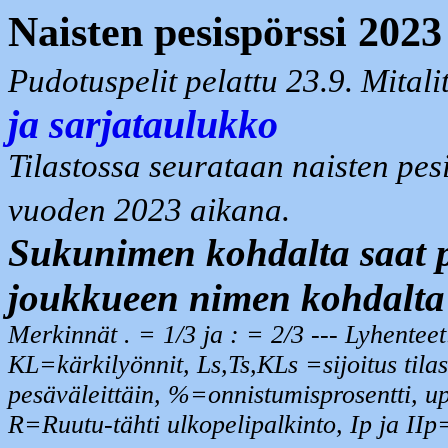
Naisten pesispörssi 202
Pudotuspelit pelattu 23.9. Mital
ja sarjataulukko
Tilastossa seurataan naisten pesi
vuoden 2023 aikana.
Sukunimen kohdalta saat pe
joukkueen nimen kohdalta
Merkinnät . = 1/3 ja : = 2/3 --- Lyhentee
KL=kärkilyönnit, Ls,Ts,KLs =sijoitus tilas
pesäväleittäin, %=onnistumisprosentti, u
R=Ruutu-tähti ulkopelipalkinto, Ip ja IIp