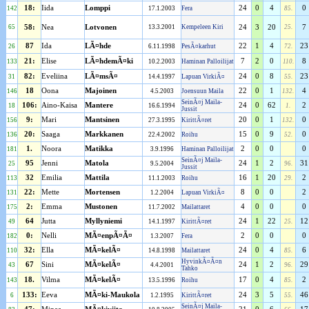
18:
Iida
Lomppi
24
0
4
0
142
17.1.2003
Fera
85.
65
58:
Nea
Lotvonen
13.3.2001
Kempeleen Kiri
24
3
20
25.
7
87
Ida
LÃ¤hde
22
1
4
23
26
6.11.1998
PesÃ¤karhut
72.
21:
Elise
LÃ¤hdemÃ¤ki
7
2
0
8
133
10.2.2003
Haminan Palloilijat
110.
82:
Eveliina
LÃ¤msÃ¤
24
0
8
23
31
14.4.1997
Lapuan VirkiÃ¤
55.
18
Oona
Majoinen
22
0
1
4
146
4.5.2003
Joensuun Maila
132.
SeinÃ¤j Maila-
106:
Aino-Kaisa
Mantere
24
0
62
2
18
16.6.1994
1.
Jussit
9:
Mari
Mantsinen
20
0
1
0
156
27.3.1995
KirittÃ¤ret
132.
20:
Saaga
Markkanen
15
0
9
0
136
22.4.2002
Roihu
52.
1.
Noora
Matikka
2
0
0
0
181
3.9.1996
Haminan Palloilijat
SeinÃ¤j Maila-
95
Jenni
Matola
24
1
2
31
25
9.5.2004
96.
Jussit
32
Emilia
Mattila
16
1
20
2
113
11.1.2003
Roihu
29.
22:
Mette
Mortensen
8
0
0
2
131
1.2.2004
Lapuan VirkiÃ¤
2:
Emma
Mustonen
4
0
0
0
175
11.7.2002
Mailattaret
64
Jutta
Myllyniemi
24
1
22
12
49
14.1.1997
KirittÃ¤ret
25.
0:
Nelli
MÃ¤enpÃ¤Ã¤
2
0
0
0
182
1.3.2007
Fera
32:
Ella
MÃ¤kelÃ¤
24
0
4
6
110
14.8.1998
Mailattaret
85.
HyvinkÃ¤Ã¤n
67
Sini
MÃ¤kelÃ¤
24
1
2
29
43
4.4.2001
96.
Tahko
18.
Vilma
MÃ¤kelÃ¤
17
0
4
2
143
13.5.1996
Roihu
85.
133:
Eeva
MÃ¤ki-Maukola
24
3
5
46
6
1.2.1995
KirittÃ¤ret
55.
SeinÃ¤j Maila-