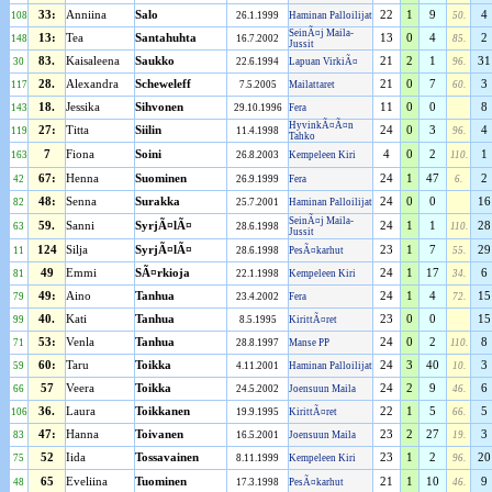
33:
Anniina
Salo
22
1
9
4
108
26.1.1999
Haminan Palloilijat
50.
SeinÃ¤j Maila-
13:
Tea
Santahuhta
13
0
4
2
148
16.7.2002
85.
Jussit
83.
Kaisaleena
Saukko
21
2
1
31
30
22.6.1994
Lapuan VirkiÃ¤
96.
28.
Alexandra
Scheweleff
21
0
7
3
117
7.5.2005
Mailattaret
60.
18.
Jessika
Sihvonen
11
0
0
8
143
29.10.1996
Fera
HyvinkÃ¤Ã¤n
27:
Titta
Siilin
24
0
3
4
119
11.4.1998
96.
Tahko
7
Fiona
Soini
4
0
2
1
163
26.8.2003
Kempeleen Kiri
110.
67:
Henna
Suominen
24
1
47
2
42
26.9.1999
Fera
6.
48:
Senna
Surakka
24
0
0
16
82
25.7.2001
Haminan Palloilijat
SeinÃ¤j Maila-
59.
Sanni
SyrjÃ¤lÃ¤
24
1
1
28
63
28.6.1998
110.
Jussit
124
Silja
SyrjÃ¤lÃ¤
23
1
7
29
11
28.6.1998
PesÃ¤karhut
55.
49
Emmi
SÃ¤rkioja
24
1
17
6
81
22.1.1998
Kempeleen Kiri
34.
49:
Aino
Tanhua
24
1
4
15
79
23.4.2002
Fera
72.
40.
Kati
Tanhua
23
0
0
15
99
8.5.1995
KirittÃ¤ret
53:
Venla
Tanhua
24
0
2
8
71
28.8.1997
Manse PP
110.
60:
Taru
Toikka
24
3
40
3
59
4.11.2001
Haminan Palloilijat
10.
57
Veera
Toikka
24
2
9
6
66
24.5.2002
Joensuun Maila
46.
36.
Laura
Toikkanen
22
1
5
5
106
19.9.1995
KirittÃ¤ret
66.
47:
Hanna
Toivanen
23
2
27
3
83
16.5.2001
Joensuun Maila
19.
52
Iida
Tossavainen
23
1
2
20
75
8.11.1999
Kempeleen Kiri
96.
65
Eveliina
Tuominen
21
1
10
9
48
17.3.1998
PesÃ¤karhut
46.