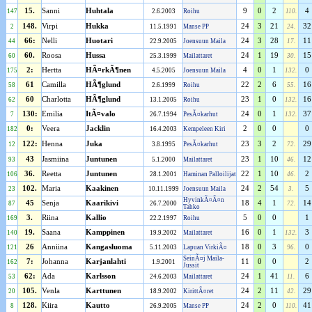
15.
Sanni
Huhtala
9
0
2
4
147
2.6.2003
Roihu
110.
148.
Virpi
Hukka
24
3
21
32
2
11.5.1991
Manse PP
24.
66:
Nelli
Huotari
24
3
28
11
44
22.9.2005
Joensuun Maila
17.
60.
Roosa
Hussa
24
1
19
15
60
25.3.1999
Mailattaret
30.
2:
Hertta
HÃ¤rkÃ¶nen
4
0
1
0
175
4.5.2005
Joensuun Maila
132.
61
Camilla
HÃ¶glund
22
2
6
16
58
2.6.1999
Roihu
55.
60
Charlotta
HÃ¶glund
23
1
0
16
62
13.1.2005
Roihu
132.
130:
Emilia
ItÃ¤valo
24
0
1
37
7
26.7.1994
PesÃ¤karhut
132.
0:
Veera
Jacklin
2
0
0
0
182
16.4.2003
Kempeleen Kiri
122:
Henna
Juka
23
3
2
29
12
3.8.1995
PesÃ¤karhut
72.
43
Jasmiina
Juntunen
23
1
10
12
93
5.1.2000
Mailattaret
46.
36.
Reetta
Juntunen
22
1
10
2
106
28.1.2001
Haminan Palloilijat
46.
102.
Maria
Kaakinen
24
2
54
5
23
10.11.1999
Joensuun Maila
3.
HyvinkÃ¤Ã¤n
45
Senja
Kaarikivi
18
4
1
14
87
26.7.2000
72.
Tahko
3.
Riina
Kallio
5
0
0
1
169
22.2.1997
Roihu
19.
Saana
Kamppinen
16
0
1
3
140
19.9.2002
Mailattaret
132.
26
Anniina
Kangasluoma
18
0
3
0
121
5.11.2003
Lapuan VirkiÃ¤
96.
SeinÃ¤j Maila-
7:
Johanna
Karjanlahti
11
0
0
2
162
1.9.2001
Jussit
62:
Ada
Karlsson
24
1
41
6
53
24.6.2003
Mailattaret
11.
105.
Venla
Karttunen
24
2
11
29
20
18.9.2002
KirittÃ¤ret
42.
128.
Kiira
Kautto
24
2
0
41
8
26.9.2005
Manse PP
110.