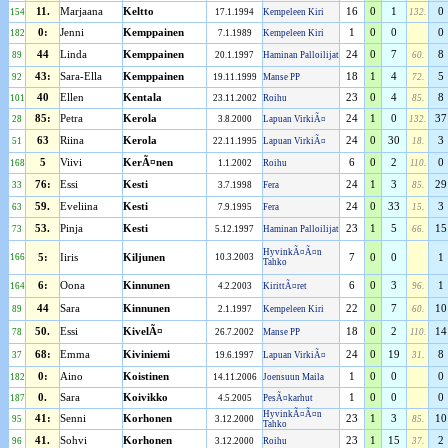
11.
Marjaana
Keltto
16
0
1
0
154
17.1.1994
Kempeleen Kiri
132.
0:
Jenni
Kemppainen
1
0
0
0
182
7.1.1989
Kempeleen Kiri
44
Linda
Kemppainen
24
0
7
8
89
20.1.1997
Haminan Palloilijat
60.
43:
Sara-Ella
Kemppainen
18
1
4
5
92
19.11.1999
Manse PP
72.
40
Ellen
Kentala
23
0
4
8
101
23.11.2002
Roihu
85.
85:
Petra
Kerola
24
1
0
37
28
3.8.2000
Lapuan VirkiÃ¤
132.
63
Riina
Kerola
24
0
30
3
51
22.11.1995
Lapuan VirkiÃ¤
18.
5
Viivi
KerÃ¤nen
6
0
2
0
168
1.1.2002
Roihu
110.
76:
Essi
Kesti
24
1
3
29
33
3.7.1998
Fera
85.
59.
Eveliina
Kesti
24
0
33
3
63
7.9.1995
Fera
15.
53.
Pinja
Kesti
23
1
5
15
73
5.12.1997
Haminan Palloilijat
66.
HyvinkÃ¤Ã¤n
166
5:
Iiris
Kiljunen
10.3.2003
7
0
0
1
Tahko
6:
Oona
Kinnunen
6
0
3
1
164
4.2.2003
KirittÃ¤ret
96.
44
Sara
Kinnunen
22
0
7
10
89
2.1.1997
Kempeleen Kiri
60.
50.
Essi
KivelÃ¤
18
0
2
14
78
26.7.2002
Manse PP
110.
68:
Emma
Kiviniemi
24
0
19
8
37
19.6.1997
Lapuan VirkiÃ¤
31.
0:
Aino
Koistinen
1
0
0
0
182
14.11.2006
Joensuun Maila
0.
Sara
Koivikko
1
0
0
0
187
4.5.2005
PesÃ¤karhut
HyvinkÃ¤Ã¤n
41:
Senni
Korhonen
23
1
3
10
95
3.12.2000
85.
Tahko
41.
Sohvi
Korhonen
23
1
15
2
96
3.12.2000
Roihu
37.