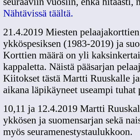
seuraaviin vuosiin, ehkä hitaasti,
Nähtävissä täältä.
21.4.2019 Miesten pelaajakorttie
ykköspesiksen (1983-2019) ja suo
Korttien määrä on yli kaksinkertai
kappaletta. Näistä pääsarjan pelaa
Kiitokset tästä Martti Ruuskalle j
aikana läpikäyneet useampi tuhat p
10,11 ja 12.4.2019 Martti Ruuskalt
ykkösen ja suomensarjan sekä naist
myös seuramenestystaulukkoon.