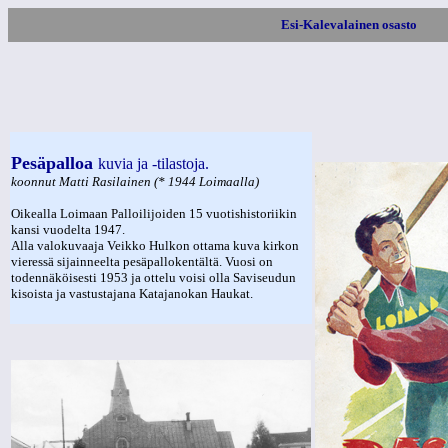
Esi-Kalevalainen osasto
Pesäpalloa
kuvia ja -tilastoja.
koonnut Matti Rasilainen (* 1944 Loimaalla)
Oikealla Loimaan Palloilijoiden 15 vuotishistoriikin
kansi vuodelta 1947.
Alla valokuvaaja Veikko Hulkon ottama kuva kirkon
vieressä sijainneelta pesäpallokentältä. Vuosi on
todennäköisesti 1953 ja ottelu voisi olla Saviseudun
kisoista ja vastustajana Katajanokan Haukat.