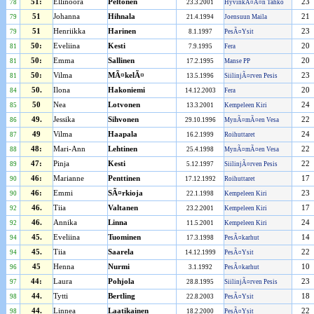
51:
Ellinoora
Peltonen
23
78
23.3.2001
HyvinkÃ¤Ã¤n Tahko
51
Johanna
Hihnala
21
79
21.4.1994
Joensuun Maila
51
Henriikka
Harinen
23
79
8.1.1997
PesÃ¤Ysit
50:
Eveliina
Kesti
20
81
7.9.1995
Fera
50:
Emma
Sallinen
20
81
17.2.1995
Manse PP
50:
Vilma
MÃ¤kelÃ¤
23
81
13.5.1996
SiilinjÃ¤rven Pesis
50.
Ilona
Hakoniemi
20
84
14.12.2003
Fera
50
Nea
Lotvonen
24
85
13.3.2001
Kempeleen Kiri
49.
Jessika
Sihvonen
22
86
29.10.1996
MynÃ¤mÃ¤en Vesa
49
Vilma
Haapala
24
87
16.2.1999
Roihuttaret
48:
Mari-Ann
Lehtinen
22
88
25.4.1998
MynÃ¤mÃ¤en Vesa
47:
Pinja
Kesti
22
89
5.12.1997
SiilinjÃ¤rven Pesis
46:
Marianne
Penttinen
17
90
17.12.1992
Roihuttaret
46:
Emmi
SÃ¤rkioja
23
90
22.1.1998
Kempeleen Kiri
46.
Tiia
Valtanen
17
92
23.2.2001
Kempeleen Kiri
46.
Annika
Linna
24
92
11.5.2001
Kempeleen Kiri
45.
Eveliina
Tuominen
14
94
17.3.1998
PesÃ¤karhut
45.
Tiia
Saarela
22
94
14.12.1999
PesÃ¤Ysit
45
Henna
Nurmi
10
96
3.1.1992
PesÃ¤karhut
44:
Laura
Pohjola
23
97
28.8.1995
SiilinjÃ¤rven Pesis
44.
Tytti
Bertling
18
98
22.8.2003
PesÃ¤Ysit
44.
Linnea
Laatikainen
22
98
18.2.2000
PesÃ¤Ysit