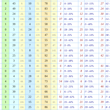
4
43
10
78
2
2
27
9.
72.
52.
/4 - 50%
/13 - 15%
/42 
2
49
5
83
3
5
24
7.
111.
47.
/6 - 50%
/10 - 50%
/43 
1
24
11
71
4
12
30
25.
65.
64.
/12 - 33%
/31 - 39%
/41 
0
3
20
55
37
8
7
116.
31.
90.
/81 - 46%
/16 - 50%
/14 
1
39
4
58
2
2
14
12.
123.
85.
/6 - 33%
/5 - 40%
/32 
0
5
24
53
8
25
15
82.
23.
97.
/28 - 29%
/33 - 76%
/24 
1
27
4
47
1
2
16
23.
123.
105.
/4 - 25%
/14 - 14%
/38 
0
10
14
55
8
16
21
53.
56.
90.
/13 - 62%
/25 - 64%
/28 
3
20
7
57
0
9
25
27.
95.
87.
/3 - 0%
/13 - 69%
/33 
1
5
8
29
6
10
7
73.
85.
145.
/15 - 40%
/23 - 43%
/13 
5
25
10
92
6
14
42
19.
72.
29.
/14 - 43%
/28 - 50%
/55 
0
3
11
29
10
16
116.
65.
145.
/21 - 48%
/29 - 55%
2
27
9
91
6
15
41
21.
82.
30.
/7 - 86%
/29 - 52%
/66 
0
21
1
55
3
8
23
29.
160.
90.
/9 - 33%
/18 - 44%
/42 
0
4
28
84
8
57
15
96.
18.
44.
/22 - 36%
/93 - 61%
/21 
4
3
29
73
54
6
6
66.
16.
63.
/104 - 52%
/8 - 75%
/9 -
0
30
6
95
3
16
46
19.
102.
25.
/12 - 25%
/30 - 53%
/65 
3
39
7
66
1
2
21
10.
95.
73.
/6 - 17%
/7 - 29%
/35 
0
1
22
101
92
5
3
154.
27.
17.
/149 - 62%
/8 - 63%
/7 -
1
2
15
74
11
21
39
116.
51.
61.
/25 - 44%
/33 - 64%
/49 
1
2
25
86
55
25
3
116.
21.
41.
/103 - 53%
/39 - 64%
/8 -