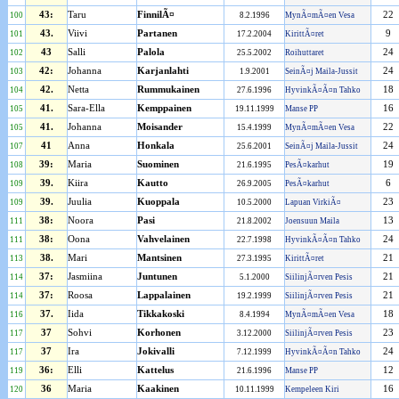
43:
Taru
FinnilÃ¤
22
100
8.2.1996
MynÃ¤mÃ¤en Vesa
43.
Viivi
Partanen
9
101
17.2.2004
KirittÃ¤ret
43
Salli
Palola
24
102
25.5.2002
Roihuttaret
42:
Johanna
Karjanlahti
24
103
1.9.2001
SeinÃ¤j Maila-Jussit
42.
Netta
Rummukainen
18
104
27.6.1996
HyvinkÃ¤Ã¤n Tahko
41.
Sara-Ella
Kemppainen
16
105
19.11.1999
Manse PP
41.
Johanna
Moisander
22
105
15.4.1999
MynÃ¤mÃ¤en Vesa
41
Anna
Honkala
24
107
25.6.2001
SeinÃ¤j Maila-Jussit
39:
Maria
Suominen
19
108
21.6.1995
PesÃ¤karhut
39.
Kiira
Kautto
6
109
26.9.2005
PesÃ¤karhut
39.
Juulia
Kuoppala
23
109
10.5.2000
Lapuan VirkiÃ¤
38:
Noora
Pasi
13
111
21.8.2002
Joensuun Maila
38:
Oona
Vahvelainen
24
111
22.7.1998
HyvinkÃ¤Ã¤n Tahko
38.
Mari
Mantsinen
21
113
27.3.1995
KirittÃ¤ret
37:
Jasmiina
Juntunen
21
114
5.1.2000
SiilinjÃ¤rven Pesis
37:
Roosa
Lappalainen
21
114
19.2.1999
SiilinjÃ¤rven Pesis
37.
Iida
Tikkakoski
18
116
8.4.1994
MynÃ¤mÃ¤en Vesa
37
Sohvi
Korhonen
23
117
3.12.2000
SiilinjÃ¤rven Pesis
37
Ira
Jokivalli
24
117
7.12.1999
HyvinkÃ¤Ã¤n Tahko
36:
Elli
Kattelus
12
119
21.6.1996
Manse PP
36
Maria
Kaakinen
16
120
10.11.1999
Kempeleen Kiri