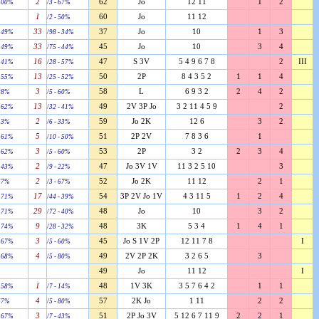
2
62
Jo
12 11
1
2
 100%
/3 - 67%
1
60
Jo
11 12
/2 - 50%
33
37
Jo
10
1
3
- 49%
/98 - 34%
33
45
Jo
10
3
4
- 49%
/75 - 44%
16
47
S 3V
5 4 9 6 7 8
2
III
- 41%
/28 - 57%
13
50
2P
8 4 3 5 2
1
1
4
- 55%
/25 - 52%
3
58
L
6 9 3 2
2
4
2
 88%
/5 - 60%
13
49
2V 3P Jo
3 2 11 4 5 9
2
- 62%
/32 - 41%
2
59
Jo 2K
12 6
3
2
 43%
/6 - 33%
5
51
2P 2V
7 8 3 6
1
- 61%
/10 - 50%
3
53
2P
3 2
2
3
4
- 62%
/5 - 60%
2
47
Jo 3V 1V
11 3 2 5 10
3
- 43%
/9 - 22%
2
52
Jo 2K
11 12
2
1
 67%
/3 - 67%
17
54
3P 2V Jo 1V
4 3 11 5
1
2
4
- 71%
/44 - 39%
29
48
Jo
10
3
2
- 71%
/72 - 40%
9
48
3K
5 3 4
1
4
1
- 74%
/28 - 32%
3
45
Jo S 1V 2P
12 11 7 8
I
- 67%
/5 - 60%
4
49
2V 2P 2K
3 2 6 5
3
- 68%
/5 - 80%
49
Jo
11 12
I
1
48
1V 3K
3 5 7 6 4 2
1
1
- 58%
/7 - 14%
4
57
2K Jo
1 11
2
2
 67%
/5 - 80%
3
51
2P Jo 3V
5 12 6 7 11 9
2
2
1
- 67%
/7 - 43%