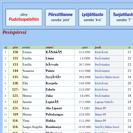
siirry
Pörssitilanne
Lyöjätilasto
Tuojatilast
Pudotuspeleihin
sarake 'pist'
sarake 'k+L'
sarake 'T'
Pesispörssi
sij
pist
enimi
snimi
synt
jouk
o
156
Emma
KÃ¶rkkÃ¶
21
1
22.4.1992
KirittÃ¤ret
155
Emilia
Linna
23
2
1.4.1998
PesÃ¤karhut
153
Emilia
ItÃ¤valo
23
3
26.7.1994
PesÃ¤karhut
144
Susanna
Puisto
23
4
4.12.1988
PesÃ¤karhut
133.
Silja
SyrjÃ¤lÃ¤
24
5
28.6.1998
SeinÃ¤j Maila-Jussit
128.
Ella
Korpela
20
6
14.8.1999
KirittÃ¤ret
127:
Siri
Eskola
21
7
21.9.1997
KirittÃ¤ret
123.
Henna
Juka
18
8
3.8.1995
PesÃ¤karhut
122
Janette
LepistÃ¶
24
9
27.2.1996
Lapuan VirkiÃ¤
121.
Kirsi
Ala-Lipasti
22
10
7.1.1991
Manse PP
119
Henna
Peltokangas
21
11
22.8.1991
Manse PP
114.
Virpi
Hukka
21
12
11.5.1991
Manse PP
114.
Saaga-Angelia
Raudasoja
24
12
14.10.2002
SeinÃ¤j Maila-Jussit