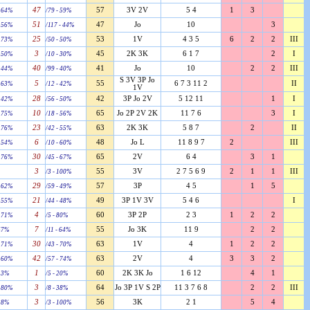
47
57
3V 2V
5 4
1
3
- 64%
/79 - 59%
51
47
Jo
10
3
- 56%
/117 - 44%
25
53
1V
4 3 5
6
2
2
III
- 73%
/50 - 50%
3
45
2K 3K
6 1 7
2
I
- 50%
/10 - 30%
40
41
Jo
10
2
2
III
- 44%
/99 - 40%
S 3V 3P Jo
5
55
6 7 3 11 2
II
- 63%
/12 - 42%
1V
28
42
3P Jo 2V
5 12 11
1
I
- 42%
/56 - 50%
10
65
Jo 2P 2V 2K
11 7 6
3
I
- 75%
/18 - 56%
23
63
2K 3K
5 8 7
2
II
- 76%
/42 - 55%
6
48
Jo L
11 8 9 7
2
III
- 54%
/10 - 60%
30
65
2V
6 4
3
1
- 76%
/45 - 67%
3
55
3V
2 7 5 6 9
2
1
1
III
/3 - 100%
29
57
3P
4 5
1
5
- 62%
/59 - 49%
21
49
3P 1V 3V
5 4 6
I
- 55%
/44 - 48%
4
60
3P 2P
2 3
1
2
2
- 71%
/5 - 80%
7
55
Jo 3K
11 9
2
2
 67%
/11 - 64%
30
63
1V
4
1
2
2
- 71%
/43 - 70%
42
63
2V
4
3
3
2
- 60%
/57 - 74%
1
60
2K 3K Jo
1 6 12
4
1
 43%
/5 - 20%
3
64
Jo 3P 1V S 2P
11 3 7 6 8
2
2
III
- 80%
/8 - 38%
3
56
3K
2 1
5
4
 38%
/3 - 100%