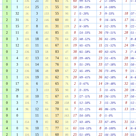
1
1
21
65
60
2
1
136.
30.
76.
/99 - 61%
/2 - 100%
/1 -
0
1
25
55
50
4
154.
21.
90.
/85 - 59%
/4 - 100%
1
32
3
55
1
3
18
16.
133.
90.
/5 - 20%
/9 - 33%
/37 
2
31
2
60
1
9
17
16.
146.
80.
/6 - 17%
/16 - 56%
/35 
1
15
8
31
2
4
9
37.
85.
139.
/4 - 50%
/12 - 33%
/22 
2
11
6
85
8
36
28
43.
102.
43.
/24 - 33%
/70 - 51%
/51 
0
3
18
71
25
36
7
116.
40.
64.
/48 - 52%
/61 - 59%
/8 -
1
12
11
67
19
11
24
43.
65.
69.
/45 - 42%
/21 - 52%
/39 
0
2
13
83
38
40
3
136.
58.
47.
/65 - 58%
/63 - 63%
/7 -
1
4
13
74
18
23
28
82.
58.
61.
/39 - 46%
/51 - 45%
/46 
0
3
14
76
9
33
31
116.
56.
55.
/31 - 29%
/57 - 58%
/50 
0
2
16
69
22
36
9
136.
48.
67.
/45 - 49%
/73 - 49%
/21 
1
1
19
62
20
36
4
136.
35.
79.
/49 - 41%
/62 - 58%
/6 -
0
17
6
65
2
14
32
36.
102.
76.
/3 - 67%
/29 - 48%
/45 
0
29
3
55
1
5
20
21.
133.
90.
/3 - 33%
/11 - 45%
/28 
1
8
10
67
3
18
37
58.
72.
69.
/27 - 11%
/34 - 53%
/50 
0
3
7
20
6
3
8
116.
95.
158.
/12 - 50%
/15 - 20%
/12 
0
4
12
70
7
46
13
96.
64.
66.
/32 - 22%
/86 - 53%
/19 
0
0
11
17
17
0
65.
163.
/34 - 50%
/1 - 0%
0
1
9
82
17
33
31
154.
82.
50.
/43 - 40%
/67 - 49%
/53 
4
0
10
77
61
8
4
96.
72.
54.
/116 - 53%
/8 - 100%
/6 -
2
1
15
60
25
22
10
116.
51.
80.
/51 - 49%
/44 - 50%
/15 