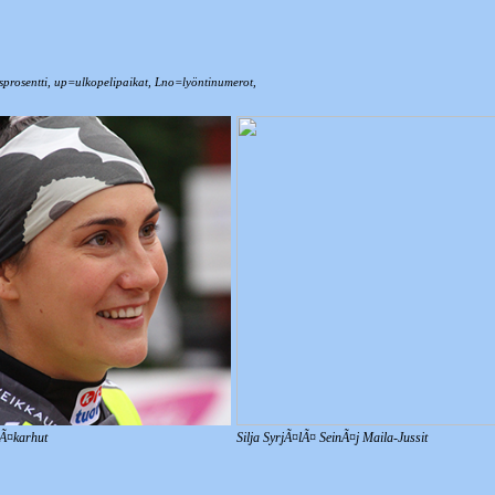
misprosentti, up=ulkopelipaikat, Lno=lyöntinumerot,
sÃ¤karhut
Silja SyrjÃ¤lÃ¤ SeinÃ¤j Maila-Jussit