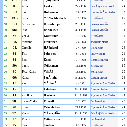
113.
Jutta
Myllyniemi
20
14
14.1.1997
KirittÃ¤ret
111
Anni
Laakso
24
15
27.7.1994
SeinÃ¤j Maila-Jussit
108
Laura
Hokkanen
23
16
7.8.1992
HyvinkÃ¤Ã¤n Tahko
103:
Eeva
MÃ¤ki-Maukola
19
17
1.2.1995
KirittÃ¤ret
101
Kaisaleena
Rautakorpi
23
18
22.6.1994
Lapuan VirkiÃ¤
96:
Inka
Ronkainen
24
19
3.11.1998
Lapuan VirkiÃ¤
96
Venla
Karttunen
21
20
18.9.2002
KirittÃ¤ret
95.
Johanna
Pirskanen
21
21
3.8.2003
Joensuun Maila
94.
Camilla
HÃ¶glund
24
22
2.6.1999
Roihuttaret
91
Tiia
Peltonen
21
23
9.1.2004
PesÃ¤karhut
91
Essi
Kesti
24
23
3.7.1998
Kempeleen Kiri
90:
Laura
Toikkanen
15
25
19.9.1995
KirittÃ¤ret
90
Teea-Kaisa
VikiÃ¶
23
26
15.6.1987
Roihuttaret
86:
Kaisa
PerÃ¤aho
24
27
5.11.2001
Lapuan VirkiÃ¤
86
Sini
MÃ¤kelÃ¤
24
28
4.4.2001
HyvinkÃ¤Ã¤n Tahko
82
Iina
Lehtinen
24
29
29.11.1996
Lapuan VirkiÃ¤
81
Pauliina
Harinen
24
30
31.12.1998
HyvinkÃ¤Ã¤n Tahko
78:
Kaisa-Maija
Rosvall
22
31
2.7.1992
PesÃ¤karhut
78.
Lotta
Vahvelainen
24
32
22.7.1998
HyvinkÃ¤Ã¤n Tahko
77:
Maiju
MÃ¤ntylÃ¤
22
33
13.11.1998
SeinÃ¤j Maila-Jussit
77:
Minttu
Vettenranta
23
33
15.5.1998
PesÃ¤karhut
75:
Kati
Tanhua
21
35
8.5.1995
KirittÃ¤ret