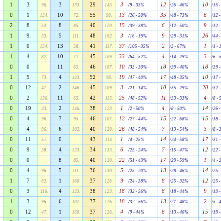
1
3
3
29
3
12
10
96.
133.
145.
/9 - 33%
/26 - 46%
/15 
0
1
10
55
13
35
6
154.
72.
90.
/26 - 50%
/48 - 73%
/12 
2
8
8
40
15
6
9
53.
85.
120.
/39 - 38%
/12 - 50%
/12 
1
9
5
48
3
9
26
53.
111.
102.
/16 - 19%
/29 - 31%
/44 
1
0
13
41
37
2
1
154.
58.
117.
/105 - 35%
/3 - 67%
/1 -
1
4
10
45
33
4
3
82.
72.
109.
/64 - 52%
/14 - 29%
/6 -
0
0
11
46
10
18
18
65.
107.
/33 - 30%
/39 - 46%
/39 
1
5
4
52
19
17
10
73.
123.
98.
/47 - 40%
/48 - 35%
/17 
0
12
2
45
3
10
20
47.
146.
109.
/21 - 14%
/35 - 29%
/32 
0
2
11
42
25
11
4
136.
65.
115.
/48 - 52%
/33 - 33%
/8 -
0
19
2
38
1
4
14
33.
146.
123.
/2 - 50%
/8 - 50%
/26 
0
4
7
46
12
15
15
96.
95.
107.
/27 - 44%
/22 - 68%
/18 
0
4
6
40
26
7
3
96.
102.
120.
/48 - 54%
/13 - 54%
/8 -
0
11
0
43
1
14
17
51.
114.
/4 - 25%
/24 - 58%
/31 
0
9
4
34
6
7
12
58.
123.
133.
/25 - 24%
/15 - 47%
/22 
0
0
8
40
22
17
1
85.
120.
/51 - 43%
/29 - 59%
/4 -
0
4
5
36
5
13
14
96.
111.
130.
/25 - 20%
/28 - 46%
/25 
1
7
1
37
9
8
12
62.
160.
126.
/24 - 38%
/25 - 32%
/25 
0
3
4
38
18
8
9
116.
123.
123.
/32 - 56%
/18 - 44%
/13 
1
3
6
37
18
13
2
96.
102.
126.
/32 - 56%
/27 - 48%
/5 -
0
12
1
37
4
6
15
47.
160.
126.
/9 - 44%
/13 - 46%
/19 