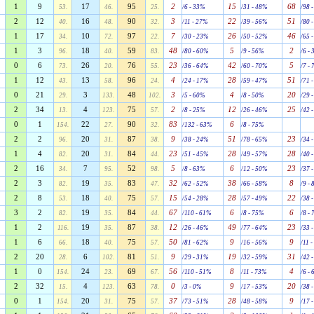
1
9
17
95
2
15
68
53.
46.
25.
/6 - 33%
/31 - 48%
/98 
2
12
16
90
3
22
51
40.
48.
32.
/11 - 27%
/39 - 56%
/80 
1
17
10
97
7
26
46
34.
72.
22.
/30 - 23%
/50 - 52%
/65 
1
3
18
59
48
5
2
96.
40.
83.
/80 - 60%
/9 - 56%
/6 -
0
6
26
76
23
42
5
73.
20.
55.
/36 - 64%
/60 - 70%
/7 -
1
12
13
96
4
28
51
43.
58.
24.
/24 - 17%
/59 - 47%
/71 
0
21
3
48
3
4
20
29.
133.
102.
/5 - 60%
/8 - 50%
/29 
2
34
4
75
2
12
25
13.
123.
57.
/8 - 25%
/26 - 46%
/42 
0
1
22
90
83
6
154.
27.
32.
/132 - 63%
/8 - 75%
2
2
20
87
9
51
23
96.
31.
38.
/38 - 24%
/78 - 65%
/34 
1
4
20
84
23
28
28
82.
31.
44.
/51 - 45%
/49 - 57%
/40 
2
16
7
52
5
6
23
34.
95.
98.
/8 - 63%
/12 - 50%
/37 
2
3
19
83
32
38
8
82.
35.
47.
/62 - 52%
/66 - 58%
/9 -
2
8
18
75
15
28
22
53.
40.
57.
/54 - 28%
/57 - 49%
/38 
3
2
19
84
67
6
6
82.
35.
44.
/110 - 61%
/8 - 75%
/8 -
1
2
19
87
12
49
23
116.
35.
38.
/26 - 46%
/77 - 64%
/33 
1
6
18
75
50
9
9
66.
40.
57.
/81 - 62%
/16 - 56%
/11 
2
20
6
81
9
19
31
28.
102.
51.
/29 - 31%
/32 - 59%
/42 
1
0
24
69
56
8
4
154.
23.
67.
/110 - 51%
/11 - 73%
/6 -
2
32
4
63
0
9
20
15.
123.
78.
/3 - 0%
/17 - 53%
/38 
0
1
20
75
37
28
9
154.
31.
57.
/73 - 51%
/48 - 58%
/17 