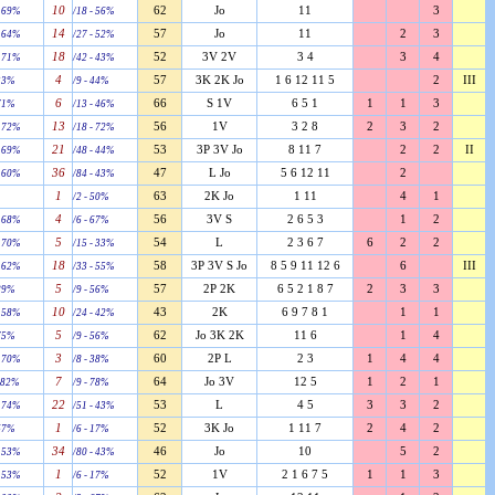
10
62
Jo
11
3
- 69%
/18 - 56%
14
57
Jo
11
2
3
- 64%
/27 - 52%
18
52
3V 2V
3 4
3
4
- 71%
/42 - 43%
4
57
3K 2K Jo
1 6 12 11 5
2
III
 33%
/9 - 44%
6
66
S 1V
6 5 1
1
1
3
 71%
/13 - 46%
13
56
1V
3 2 8
2
3
2
- 72%
/18 - 72%
21
53
3P 3V Jo
8 11 7
2
2
II
- 69%
/48 - 44%
36
47
L Jo
5 6 12 11
2
- 60%
/84 - 43%
1
63
2K Jo
1 11
4
1
/2 - 50%
4
56
3V S
2 6 5 3
1
2
- 68%
/6 - 67%
5
54
L
2 3 6 7
6
2
2
- 70%
/15 - 33%
18
58
3P 3V S Jo
8 5 9 11 12 6
6
III
- 62%
/33 - 55%
5
57
2P 2K
6 5 2 1 8 7
2
3
3
 89%
/9 - 56%
10
43
2K
6 9 7 8 1
1
1
- 58%
/24 - 42%
5
62
Jo 3K 2K
11 6
1
4
 75%
/9 - 56%
3
60
2P L
2 3
1
4
4
- 70%
/8 - 38%
7
64
Jo 3V
12 5
1
2
1
- 82%
/9 - 78%
22
53
L
4 5
3
3
2
- 74%
/51 - 43%
1
52
3K Jo
1 11 7
2
4
2
 67%
/6 - 17%
34
46
Jo
10
5
2
- 53%
/80 - 43%
1
52
1V
2 1 6 7 5
1
1
3
- 53%
/6 - 17%