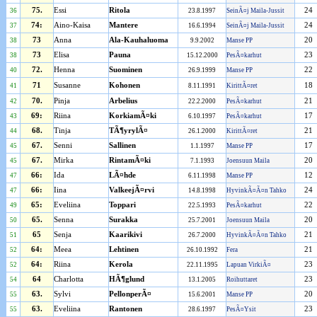
75.
Essi
Ritola
24
36
23.8.1997
SeinÃ¤j Maila-Jussit
74:
Aino-Kaisa
Mantere
24
37
16.6.1994
SeinÃ¤j Maila-Jussit
73
Anna
Ala-Kauhaluoma
20
38
9.9.2002
Manse PP
73
Elisa
Pauna
23
38
15.12.2000
PesÃ¤karhut
72.
Henna
Suominen
22
40
26.9.1999
Manse PP
71
Susanne
Kohonen
18
41
8.11.1991
KirittÃ¤ret
70.
Pinja
Arbelius
21
42
22.2.2000
PesÃ¤karhut
69:
Riina
KorkiamÃ¤ki
17
43
6.10.1997
PesÃ¤karhut
68.
Tinja
TÃ¶yrylÃ¤
21
44
26.1.2000
KirittÃ¤ret
67.
Senni
Sallinen
17
45
1.1.1997
Manse PP
67.
Mirka
RintamÃ¤ki
20
45
7.1.1993
Joensuun Maila
66:
Ida
LÃ¤hde
12
47
6.11.1998
Manse PP
66:
Iina
ValkeejÃ¤rvi
24
47
14.8.1998
HyvinkÃ¤Ã¤n Tahko
65:
Eveliina
Toppari
22
49
22.5.1993
PesÃ¤karhut
65.
Senna
Surakka
20
50
25.7.2001
Joensuun Maila
65
Senja
Kaarikivi
21
51
26.7.2000
HyvinkÃ¤Ã¤n Tahko
64:
Meea
Lehtinen
21
52
26.10.1992
Fera
64:
Riina
Kerola
23
52
22.11.1995
Lapuan VirkiÃ¤
64
Charlotta
HÃ¶glund
23
54
13.1.2005
Roihuttaret
63.
Sylvi
PellonperÃ¤
20
55
15.6.2001
Manse PP
63.
Eveliina
Rantonen
23
55
28.6.1997
PesÃ¤Ysit