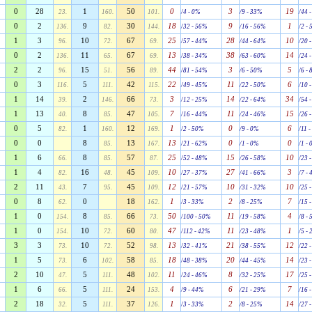
0
28
1
50
0
3
19
23.
160.
101.
/4 - 0%
/9 - 33%
/44 
0
2
9
30
18
9
1
136.
82.
144.
/32 - 56%
/16 - 56%
/2 -
1
3
10
67
25
28
10
96.
72.
69.
/57 - 44%
/44 - 64%
/20 
0
2
11
67
13
38
14
136.
65.
69.
/38 - 34%
/63 - 60%
/24 
2
2
15
56
44
3
5
96.
51.
89.
/81 - 54%
/6 - 50%
/6 -
0
3
5
42
22
11
6
116.
111.
115.
/49 - 45%
/22 - 50%
/10 
1
14
2
66
3
14
34
39.
146.
73.
/12 - 25%
/22 - 64%
/54 
1
13
8
47
7
11
15
40.
85.
105.
/16 - 44%
/24 - 46%
/26 
0
5
1
12
1
0
6
82.
160.
169.
/2 - 50%
/9 - 0%
/11 
0
0
8
13
13
0
0
85.
167.
/21 - 62%
/1 - 0%
/1 -
1
6
8
57
25
15
10
66.
85.
87.
/52 - 48%
/26 - 58%
/23 
1
4
16
45
10
27
3
82.
48.
109.
/27 - 37%
/41 - 66%
/7 -
2
11
7
45
12
10
10
43.
95.
109.
/21 - 57%
/31 - 32%
/25 
0
8
0
18
1
2
7
62.
162.
/3 - 33%
/8 - 25%
/15 
1
0
8
66
50
11
4
154.
85.
73.
/100 - 50%
/19 - 58%
/8 -
1
0
10
60
47
11
1
154.
72.
80.
/112 - 42%
/23 - 48%
/5 -
3
3
10
52
13
21
12
73.
72.
98.
/32 - 41%
/38 - 55%
/22 
1
5
6
58
18
20
14
73.
102.
85.
/48 - 38%
/44 - 45%
/23 
2
10
5
48
11
8
17
47.
111.
102.
/24 - 46%
/32 - 25%
/25 
1
6
5
24
4
6
7
66.
111.
153.
/9 - 44%
/21 - 29%
/16 
2
18
5
37
1
2
14
32.
111.
126.
/3 - 33%
/8 - 25%
/27 