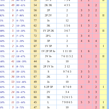
31
59
3V S
7 5 4
2
2
II
- 78%
/60 - 52%
49
54
2K 3K
4 3 5
6
2
- 66%
/80 - 61%
5
56
2P
2
3
3
2
- 93%
/8 - 63%
6
63
2P 2V
2
3
2
1
II
- 82%
/7 - 86%
3
77
Jo
12
4
 75%
/4 - 75%
2
62
3K
1 5 6
1
3
2
 100%
/10 - 20%
5
75
1V 2P 2K
3 6 7
2
3
II
- 88%
/10 - 50%
4
72
2P L
1
3
4
 100%
/7 - 57%
1
58
3P
2
4
6
4
- 60%
/5 - 20%
2
67
1V 3P
3
1
I
- 76%
/6 - 33%
4
60
1V 2P 3P Jo
1 11 10
1
6
 100%
/6 - 67%
12
57
3V Jo
7 6 11 5 2
1
2
II
- 72%
/18 - 67%
41
44
Jo
10
2
1
- 48%
/106 - 39%
6
66
2P 1V Jo
2 12
3
1
- 86%
/8 - 75%
16
55
S
9 7 6 3
3
5
- 65%
/30 - 53%
36
67
2K
3
1
2
1
- 83%
/59 - 61%
53
49
Jo
10
3
1
- 59%
/114 - 46%
4
52
S 2P 3P
8 7 6 9
3
2
I
- 82%
/14 - 29%
24
63
2V
3 4
3
3
- 68%
/36 - 67%
6
66
3K
3 2 6 1 5
3
2
- 58%
/10 - 60%
11
45
L
7 9 8 6 5
5
3
2
I
- 50%
/25 - 44%
3
47
Jo
10
2
II
 50%
/4 - 75%