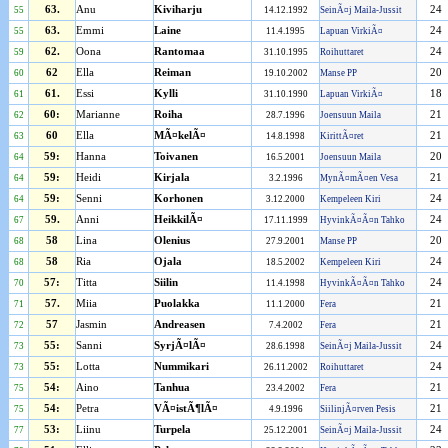
63.
Anu
Kiviharju
24
55
14.12.1992
SeinÃ¤j Maila-Jussit
63.
Emmi
Laine
24
55
11.4.1995
Lapuan VirkiÃ¤
62.
Oona
Rantomaa
24
59
31.10.1995
Roihuttaret
62
Ella
Reiman
20
60
19.10.2002
Manse PP
61.
Essi
Kylli
18
61
31.10.1990
Lapuan VirkiÃ¤
60:
Marianne
Roiha
21
62
28.7.1996
Joensuun Maila
60
Ella
MÃ¤kelÃ¤
21
63
14.8.1998
KirittÃ¤ret
59:
Hanna
Toivanen
20
64
16.5.2001
Joensuun Maila
59:
Heidi
Kirjala
21
64
3.2.1996
MynÃ¤mÃ¤en Vesa
59:
Senni
Korhonen
24
64
3.12.2000
Kempeleen Kiri
59.
Anni
HeikkilÃ¤
24
67
17.11.1999
HyvinkÃ¤Ã¤n Tahko
58
Lina
Olenius
20
68
27.9.2001
Manse PP
58
Ria
Ojala
24
68
18.5.2002
Kempeleen Kiri
57:
Titta
Siilin
24
70
11.4.1998
HyvinkÃ¤Ã¤n Tahko
57.
Miia
Puolakka
21
71
11.1.2000
Fera
57
Jasmin
Andreasen
21
72
7.4.2002
Fera
55:
Sanni
SyrjÃ¤lÃ¤
24
73
28.6.1998
SeinÃ¤j Maila-Jussit
55:
Lotta
Nummikari
24
73
26.11.2002
Roihuttaret
54:
Aino
Tanhua
21
75
23.4.2002
Fera
54:
Petra
VÃ¤istÃ¶lÃ¤
21
75
4.9.1996
SiilinjÃ¤rven Pesis
53:
Liinu
Turpela
24
77
25.12.2001
SeinÃ¤j Maila-Jussit