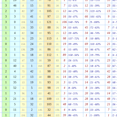
2
29
15
78
1
11
35
18.
51.
52.
/12 - 8%
/15 - 73%
/45 
3
46
15
91
7
12
23
8.
51.
30.
/22 - 32%
/31 - 39%
/35 
2
3
37
105
12
75
13
82.
9.
15.
/44 - 27%
/123 - 61%
/14 
3
3
41
97
16
66
9
73.
6.
22.
/34 - 47%
/101 - 65%
/11 
3
0
51
121
106
9
3
116.
1.
6.
/140 - 76%
/9 - 100%
/4 -
1
1
33
88
34
45
7
136.
12.
36.
/53 - 64%
/72 - 63%
/7 -
1
4
34
95
12
34
44
82.
10.
25.
/20 - 60%
/46 - 74%
/50 
1
3
23
113
98
8
3
96.
26.
8.
/137 - 72%
/10 - 80%
/3 -
0
1
24
110
19
69
21
154.
23.
11.
/39 - 49%
/110 - 63%
/35 
1
1
29
86
6
31
47
136.
16.
41.
/15 - 40%
/46 - 67%
/62 
3
1
18
112
89
15
4
96.
40.
9.
/158 - 56%
/19 - 79%
/4 -
0
12
13
59
8
16
23
47.
58.
83.
/26 - 31%
/28 - 57%
/32 
1
40
1
87
2
12
32
11.
160.
38.
/5 - 40%
/18 - 67%
/67 
2
4
42
98
16
34
42
73.
5.
19.
/33 - 48%
/58 - 59%
/49 
4
12
13
88
14
30
28
37.
58.
36.
/38 - 37%
/49 - 61%
/43 
1
35
19
93
3
14
40
13.
35.
28.
/11 - 27%
/21 - 67%
/48 
1
52
5
98
4
8
33
5.
111.
19.
/8 - 50%
/21 - 38%
/56 
1
3
5
41
3
20
14
96.
111.
117.
/14 - 21%
/34 - 59%
/17 
3
21
18
109
9
28
48
26.
40.
13.
/21 - 43%
/46 - 61%
/71 
1
5
32
103
48
28
21
73.
13.
16.
/68 - 71%
/41 - 68%
/36 
0
11
2
32
4
10
7
51.
146.
136.
/9 - 44%
/23 - 43%
/14 
1
2
32
44
39
1
1
116.
13.
113.
/86 - 45%
/1 - 100%
/2 -