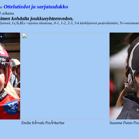
Ottelutiedot ja sarjataulukko
so
2021 aikana.
n nimen kohdalta joukkueyhteenvedon.
lyönnit, Ls,Ts,KLs =sijoitus tilastossa, 0-1, 1-2, 2-3, 3-k kärkilyönnit pesäväleittäin, %=onnistu
Emilia ItÃ¤valo PesÃ¤karhut
Susanna Puisto Pe