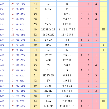
28
34
Jo
10
1
3
- 43%
/88 - 32%
2
57
Jo 3V
11
1
II
 50%
/3 - 67%
4
49
S
6 7 5
3
2
3
- 50%
/15 - 27%
2
50
L
7 6 3 8
5
1
4
- 58%
/8 - 25%
4
55
3K Jo
1 12 11
1
 83%
/9 - 44%
3
49
2K 3P Jo 2P
6 1 2 11 7 5 3
1
III
- 60%
/5 - 60%
15
52
Jo 3K 2K
11 4 3 5 8
3
4
- 63%
/40 - 38%
14
51
2V 2P
8 5
3
1
1
- 58%
/26 - 54%
5
39
2P S
9 8
2
I
- 55%
/9 - 56%
0
54
Jo
12
1
I
 0%
/1 - 0%
7
50
1V 3V
7 6 5 9
1
1
1
- 43%
/12 - 58%
5
53
Jo 3P
12 7 10
1
1
 43%
/10 - 50%
13
45
3V
5 8 9
1
4
- 40%
/22 - 59%
8
38
L
9
7
1
II
- 47%
/21 - 38%
1
51
2K 2V 3K
6 5 2 1
2
3
 50%
/2 - 50%
1
42
2V
1 9 2 6
1
1
 20%
/3 - 33%
6
50
3P Jo
6 7 8 12
1
1
- 55%
/12 - 50%
6
45
3K 2K
5 6 7 2 8
1
2
- 61%
/13 - 46%
12
48
1V
7 8 9
1
- 68%
/20 - 60%
7
44
L Jo
7 11 9 8
1
1
III
- 44%
/9 - 78%
20
42
Jo L 3P
11 8 12 10 5
1
3
- 52%
/50 - 40%