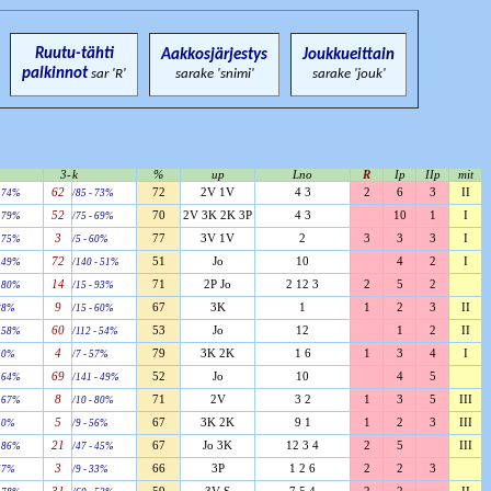
Ruutu-tähti
Aakkosjärjestys
Joukkueittain
palkinnot
sar 'R'
sarake 'snimi'
sarake 'jouk'
3-
k
%
up
Lno
R
Ip
IIp
mit
62
72
2V 1V
4 3
2
6
3
II
- 74%
/85 - 73%
52
70
2V 3K 2K 3P
4 3
10
1
I
- 79%
/75 - 69%
3
77
3V 1V
2
3
3
3
I
- 75%
/5 - 60%
72
51
Jo
10
4
2
I
- 49%
/140 - 51%
14
71
2P Jo
2 12 3
2
5
2
- 80%
/15 - 93%
9
67
3K
1
1
2
3
II
 88%
/15 - 60%
60
53
Jo
12
1
2
II
- 58%
/112 - 54%
4
79
3K 2K
1 6
1
3
4
I
 50%
/7 - 57%
69
52
Jo
10
4
5
- 64%
/141 - 49%
8
71
2V
3 2
1
3
5
III
- 67%
/10 - 80%
5
67
3K 2K
9 1
1
2
3
III
 50%
/9 - 56%
21
67
Jo 3K
12 3 4
2
5
III
- 86%
/47 - 45%
3
66
3P
1 2 6
2
2
3
 67%
/9 - 33%