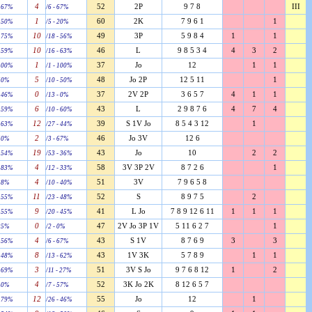
4
52
2P
9 7 8
III
- 67%
/6 - 67%
1
60
2K
7 9 6 1
1
- 50%
/5 - 20%
10
49
3P
5 9 8 4
1
1
- 75%
/18 - 56%
10
46
L
9 8 5 3 4
4
3
2
- 59%
/16 - 63%
1
37
Jo
12
1
1
 100%
/1 - 100%
5
48
Jo 2P
12 5 11
1
 50%
/10 - 50%
0
37
2V 2P
3 6 5 7
4
1
1
- 46%
/13 - 0%
6
43
L
2 9 8 7 6
4
7
4
- 59%
/10 - 60%
12
39
S 1V Jo
8 5 4 3 12
1
- 63%
/27 - 44%
2
46
Jo 3V
12 6
 50%
/3 - 67%
19
43
Jo
10
2
2
- 54%
/53 - 36%
4
58
3V 3P 2V
8 7 2 6
1
- 83%
/12 - 33%
4
51
3V
7 9 6 5 8
 38%
/10 - 40%
11
52
S
8 9 7 5
2
- 55%
/23 - 48%
9
41
L Jo
7 8 9 12 6 11
1
1
1
- 55%
/20 - 45%
0
47
2V Jo 3P 1V
5 11 6 2 7
1
 25%
/2 - 0%
4
43
S 1V
8 7 6 9
3
3
- 56%
/6 - 67%
8
43
1V 3K
5 7 8 9
1
1
- 48%
/13 - 62%
3
51
3V S Jo
9 7 6 8 12
1
2
- 69%
/11 - 27%
4
52
3K Jo 2K
8 12 6 5 7
 40%
/7 - 57%
12
55
Jo
12
1
- 79%
/26 - 46%