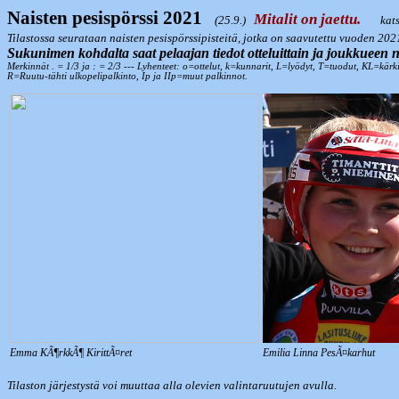
Naisten pesispörssi 2021
Mitalit on jaettu.
(25.9.)
kat
Tilastossa seurataan naisten pesispörssipisteitä, jotka on saavutettu vuoden 
Sukunimen kohdalta saat pelaajan tiedot otteluittain ja joukkuee
Merkinnät . = 1/3 ja : = 2/3 --- Lyhenteet: o=ottelut, k=kunnarit, L=lyödyt, T=tuodut, KL=kärki
R=Ruutu-tähti ulkopelipalkinto, Ip ja IIp=muut palkinnot.
Emma KÃ¶rkkÃ¶ KirittÃ¤ret
Emilia Linna PesÃ¤karhut
Tilaston järjestystä voi muuttaa alla olevien valintaruutujen avulla.