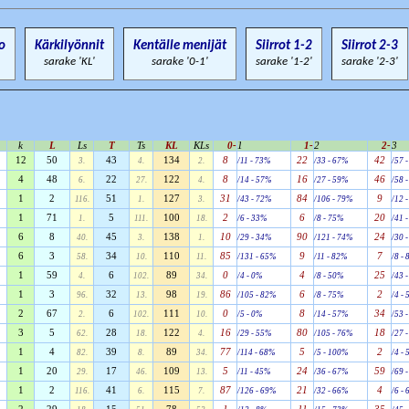
o
Kärkilyönnit
Kentälle menijät
Siirrot 1-2
Siirrot 2-3
sarake 'KL'
sarake '0-1'
sarake '1-2'
sarake '2-3'
k
L
Ls
T
Ts
KL
KLs
0-
1
1-
2
2-
3
12
50
43
134
8
22
42
3.
4.
2.
/11 - 73%
/33 - 67%
/57 
4
48
22
122
8
16
46
6.
27.
4.
/14 - 57%
/27 - 59%
/58 
1
2
51
127
31
84
9
116.
1.
3.
/43 - 72%
/106 - 79%
/12 
1
71
5
100
2
6
20
1.
111.
18.
/6 - 33%
/8 - 75%
/41 
6
8
45
138
10
90
24
40.
3.
1.
/29 - 34%
/121 - 74%
/30 
6
3
34
110
85
9
7
58.
10.
11.
/131 - 65%
/11 - 82%
/8 -
1
59
6
89
0
4
25
4.
102.
34.
/4 - 0%
/8 - 50%
/43 
1
3
32
98
86
6
2
96.
13.
19.
/105 - 82%
/8 - 75%
/4 -
2
67
6
111
0
8
34
2.
102.
10.
/5 - 0%
/14 - 57%
/53 
3
5
28
122
16
80
18
62.
18.
4.
/29 - 55%
/105 - 76%
/27 
1
4
39
89
77
5
2
82.
8.
34.
/114 - 68%
/5 - 100%
/4 -
1
20
17
109
5
24
59
29.
46.
13.
/11 - 45%
/36 - 67%
/69 
1
2
41
115
87
21
4
116.
6.
7.
/126 - 69%
/32 - 66%
/6 -