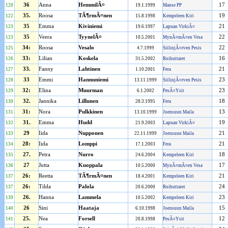
36
Anna
HemmilÃ¤
17
120
19.1.1999
Manse PP
35.
Roosa
TÃ¶rmÃ¤nen
19
122
15.8.1998
Kempeleen Kiri
35
Emma
Kiviniemi
21
123
19.6.1997
Lapuan VirkiÃ¤
35
Veera
TyynelÃ¤
22
123
10.5.2001
MynÃ¤mÃ¤en Vesa
34:
Roosa
Vesalo
22
125
4.7.1999
SiilinjÃ¤rven Pesis
33:
Lilian
Koskela
16
126
31.5.2002
Roihuttaret
33.
Fanny
Lahtinen
21
127
1.10.2001
Fera
33
Emmi
Hannuniemi
23
128
13.11.1999
SiilinjÃ¤rven Pesis
32:
Elina
Muurman
23
129
6.1.2002
PesÃ¤Ysit
32.
Jannika
Lillunen
18
130
28.3.1995
Fera
31:
Nora
Pulkkinen
13
131
13.10.1999
Joensuun Maila
31.
Emma
Hudd
19
132
21.9.2003
Lapuan VirkiÃ¤
29
Iida
Nupponen
21
133
22.11.1999
Joensuun Maila
28:
Iida
Lomppi
21
134
17.1.2003
Fera
27.
Petra
Nurro
18
135
24.6.2004
Kempeleen Kiri
27
Jutta
Kuoppala
17
136
10.5.2000
MynÃ¤mÃ¤en Vesa
26:
Reetta
TÃ¶rmÃ¤nen
21
137
18.4.2001
Kempeleen Kiri
26:
Tilda
Palola
24
137
20.6.2000
Roihuttaret
26.
Hanna
Lammela
23
139
10.5.2002
Kempeleen Kiri
26
Sini
Haataja
15
140
6.10.1998
Joensuun Maila
25.
Nea
Forsell
12
141
20.8.1998
PesÃ¤Ysit