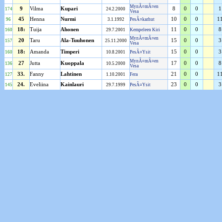
MynÃ¤mÃ¤en
9
Vilma
Kupari
8
0
0
1
174
24.2.2000
Vesa
45
Henna
Nurmi
10
0
0
1
96
3.1.1992
PesÃ¤karhut
18:
Tuija
Ahonen
11
0
0
8
160
29.7.2001
Kempeleen Kiri
MynÃ¤mÃ¤en
20
Taru
Ala-Tuuhonen
15
0
0
3
157
25.11.2000
Vesa
18:
Amanda
Timperi
15
0
0
3
160
10.8.2001
PesÃ¤Ysit
MynÃ¤mÃ¤en
27
Jutta
Kuoppala
17
0
0
8
136
10.5.2000
Vesa
33.
Fanny
Lahtinen
21
0
0
1
127
1.10.2001
Fera
24.
Eveliina
Kainlauri
23
0
0
3
145
29.7.1999
PesÃ¤Ysit