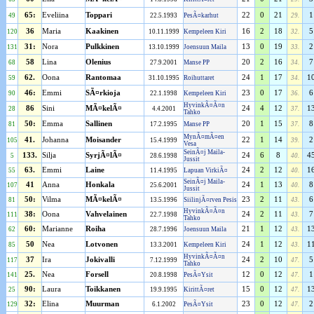
65:
Eveliina
Toppari
22
0
21
1
49
22.5.1993
PesÃ¤karhut
29.
36
Maria
Kaakinen
16
2
18
5
120
10.11.1999
Kempeleen Kiri
32.
31:
Nora
Pulkkinen
13
0
19
2
131
13.10.1999
Joensuun Maila
33.
58
Lina
Olenius
20
2
16
7
68
27.9.2001
Manse PP
34.
62.
Oona
Rantomaa
24
1
17
1
59
31.10.1995
Roihuttaret
34.
46:
Emmi
SÃ¤rkioja
23
0
17
6
90
22.1.1998
Kempeleen Kiri
36.
HyvinkÃ¤Ã¤n
86
Sini
MÃ¤kelÃ¤
24
4
12
1
28
4.4.2001
37.
Tahko
50:
Emma
Sallinen
20
1
15
8
81
17.2.1995
Manse PP
37.
MynÃ¤mÃ¤en
41.
Johanna
Moisander
22
1
14
2
105
15.4.1999
39.
Vesa
SeinÃ¤j Maila-
133.
Silja
SyrjÃ¤lÃ¤
24
6
8
4
5
28.6.1998
40.
Jussit
63.
Emmi
Laine
24
2
12
1
55
11.4.1995
Lapuan VirkiÃ¤
40.
SeinÃ¤j Maila-
41
Anna
Honkala
24
1
13
8
107
25.6.2001
40.
Jussit
50:
Vilma
MÃ¤kelÃ¤
23
2
11
6
81
13.5.1996
SiilinjÃ¤rven Pesis
43.
HyvinkÃ¤Ã¤n
38:
Oona
Vahvelainen
24
2
11
7
111
22.7.1998
43.
Tahko
60:
Marianne
Roiha
21
1
12
1
62
28.7.1996
Joensuun Maila
43.
50
Nea
Lotvonen
24
1
12
1
85
13.3.2001
Kempeleen Kiri
43.
HyvinkÃ¤Ã¤n
37
Ira
Jokivalli
24
2
10
5
117
7.12.1999
47.
Tahko
25.
Nea
Forsell
12
0
12
1
141
20.8.1998
PesÃ¤Ysit
47.
90:
Laura
Toikkanen
15
0
12
1
25
19.9.1995
KirittÃ¤ret
47.
32:
Elina
Muurman
23
0
12
2
129
6.1.2002
PesÃ¤Ysit
47.