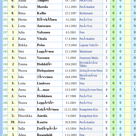
0.
Aliisa
Timperi
1
0
0
0
204
14.7.1997
PesÃ¤Ysit
0:
Emilia
Mattila
1
0
0
0
201
11.1.2003
PesÃ¤karhut
0.
Riina
Kallio
1
0
0
0
204
22.2.1997
Roihuttaret
0:
Hertta
HÃ¤rkÃ¶nen
2
0
0
0
201
4.5.2005
PesÃ¤Ysit
1.
Lotta
Anttonen
2
0
0
0
194
24.1.2002
PesÃ¤Ysit
1
Julia
Valtanen
2
0
0
0
197
6.5.2001
Fera
2
Kaisa
Viitala
2
0
0
0
190
17.4.2004
PesÃ¤karhut
1
Riikka
Polso
2
0
0
0
197
17.3.2004
Lapuan VirkiÃ¤
3:
Siiri
LeppÃ¤nen
2
0
0
2
183
21.1.2000
Mailattaret
3:
Veera
Varonen
3
0
0
0
183
7.1.2005
Joensuun Maila
HyvinkÃ¤Ã¤n
2
Emma
HeikkilÃ¤
3
0
0
0
190
19.6.2002
Tahko
1
Noora
Holopainen
3
0
0
0
197
12.4.2001
SiilinjÃ¤rven Pesis
MynÃ¤mÃ¤en
1.
Iida
JÃ¤rvinen
3
0
0
0
194
18.8.1999
Vesa
3:
Lotta
Lindroos
3
0
0
1
183
16.5.2003
Fera
4.
Anna
Ã…man
4
0
0
1
182
13.3.1997
SiilinjÃ¤rven Pesis
2.
Sarita
Heikkinen
4
0
0
0
188
8.7.1986
PesÃ¤Ysit
3.
Noora
LeppÃ¤lÃ¤
4
0
0
1
186
3.1.2001
PesÃ¤Ysit
2:
Julia
KekÃ¤lÃ¤inen
5
0
0
0
187
12.11.2001
Kempeleen Kiri
5:
Henriikka
Anttila
5
0
0
2
177
7.4.2003
Kempeleen Kiri
39.
Kiira
Kautto
6
0
0
8
109
26.9.2005
PesÃ¤karhut
6
Salla
EtelÃ¤pÃ¤Ã¤
8
0
0
0
176
4.3.1994
PesÃ¤Ysit
5
Alina
Rosendahl
8
0
0
0
180
1.11.2003
Fera