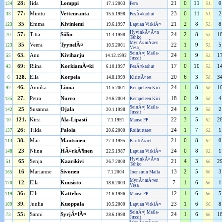
28:
Iida
Lomppi
21
0
11
0
134
17.1.2003
Fera
51.
77:
Minttu
Vettenranta
23
0
11
2
33
15.5.1998
PesÃ¤karhut
51.
35
Emma
Kiviniemi
21
2
8
8
123
19.6.1997
Lapuan VirkiÃ¤
53.
HyvinkÃ¤Ã¤n
57:
Titta
Siilin
24
2
8
1
70
11.4.1998
53.
Tahko
MynÃ¤mÃ¤en
35
Veera
TyynelÃ¤
22
1
9
5
123
10.5.2001
53.
Vesa
SeinÃ¤j Maila-
63.
Anu
Kiviharju
24
1
9
1
55
14.12.1992
53.
Jussit
69:
Riina
KorkiamÃ¤ki
17
0
10
1
43
6.10.1997
PesÃ¤karhut
53.
128.
Ella
Korpela
20
6
3
3
6
14.8.1999
KirittÃ¤ret
58.
46.
Annika
Linna
24
1
8
1
92
11.5.2001
Kempeleen Kiri
58.
27.
Petra
Nurro
18
0
9
4
135
24.6.2004
Kempeleen Kiri
58.
SeinÃ¤j Maila-
25
Susanna
Ojala
24
0
9
2
142
20.1.1998
58.
Jussit
121.
Kirsi
Ala-Lipasti
22
3
5
2
10
7.1.1991
Manse PP
62.
26:
Tilda
Palola
24
1
7
1
137
20.6.2000
Roihuttaret
62.
38.
Mari
Mantsinen
21
0
8
0
113
27.3.1995
KirittÃ¤ret
62.
23
Niina
HÃ¤rkÃ¶nen
24
0
8
1
148
22.5.1987
Lapuan VirkiÃ¤
62.
HyvinkÃ¤Ã¤n
65
Senja
Kaarikivi
21
4
3
2
51
26.7.2000
66.
Tahko
16
Marianne
Sivonen
13
2
5
3
165
7.1.2004
Joensuun Maila
66.
MynÃ¤mÃ¤en
12
Ella
Kuusisto
7
1
6
1
170
18.6.2003
66.
Vesa
36:
Elli
Kattelus
12
1
6
5
119
21.6.1996
Manse PP
66.
39.
Juulia
Kuoppala
23
1
6
8
109
10.5.2000
Lapuan VirkiÃ¤
66.
SeinÃ¤j Maila-
55:
Sanni
SyrjÃ¤lÃ¤
24
1
6
1
73
28.6.1998
66.
Jussit