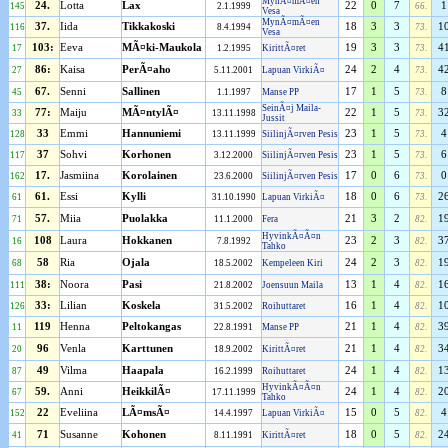
MynÃ¤mÃ¤en
24.
Lotta
Lax
22
0
7
1
145
2.1.1999
66.
Vesa
MynÃ¤mÃ¤en
37.
Iida
Tikkakoski
18
3
3
1
116
8.4.1994
73.
Vesa
103:
Eeva
MÃ¤ki-Maukola
19
3
3
4
17
1.2.1995
KirittÃ¤ret
73.
86:
Kaisa
PerÃ¤aho
24
2
4
4
27
5.11.2001
Lapuan VirkiÃ¤
73.
67.
Senni
Sallinen
17
1
5
8
45
1.1.1997
Manse PP
73.
SeinÃ¤j Maila-
77:
Maiju
MÃ¤ntylÃ¤
22
1
5
3
33
13.11.1998
73.
Jussit
33
Emmi
Hannuniemi
23
1
5
4
128
13.11.1999
SiilinjÃ¤rven Pesis
73.
37
Sohvi
Korhonen
23
1
5
6
117
3.12.2000
SiilinjÃ¤rven Pesis
73.
17.
Jasmiina
Korolainen
17
0
6
0
162
23.6.2000
SiilinjÃ¤rven Pesis
73.
61.
Essi
Kylli
18
0
6
2
61
31.10.1990
Lapuan VirkiÃ¤
73.
57.
Miia
Puolakka
21
3
2
1
71
11.1.2000
Fera
82.
HyvinkÃ¤Ã¤n
108
Laura
Hokkanen
23
2
3
3
16
7.8.1992
82.
Tahko
58
Ria
Ojala
24
2
3
1
68
18.5.2002
Kempeleen Kiri
82.
38:
Noora
Pasi
13
1
4
1
111
21.8.2002
Joensuun Maila
82.
33:
Lilian
Koskela
16
1
4
1
126
31.5.2002
Roihuttaret
82.
119
Henna
Peltokangas
21
1
4
3
11
22.8.1991
Manse PP
82.
96
Venla
Karttunen
21
1
4
3
20
18.9.2002
KirittÃ¤ret
82.
49
Vilma
Haapala
24
1
4
1
87
16.2.1999
Roihuttaret
82.
HyvinkÃ¤Ã¤n
59.
Anni
HeikkilÃ¤
24
1
4
2
67
17.11.1999
82.
Tahko
22
Eveliina
LÃ¤msÃ¤
15
0
5
4
152
14.4.1997
Lapuan VirkiÃ¤
82.
71
Susanne
Kohonen
18
0
5
2
41
8.11.1991
KirittÃ¤ret
82.