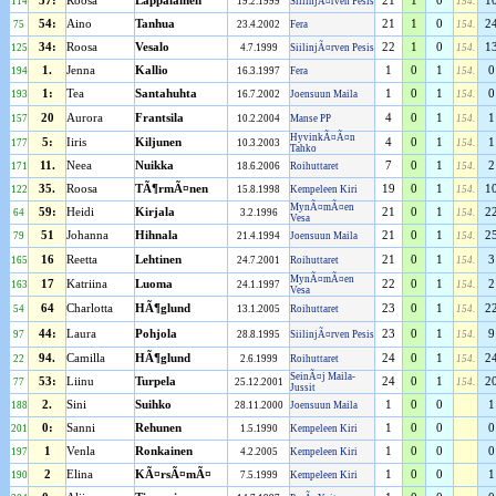
37:
Roosa
Lappalainen
21
1
0
1
114
19.2.1999
SiilinjÃ¤rven Pesis
154.
54:
Aino
Tanhua
21
1
0
2
75
23.4.2002
Fera
154.
34:
Roosa
Vesalo
22
1
0
1
125
4.7.1999
SiilinjÃ¤rven Pesis
154.
1.
Jenna
Kallio
1
0
1
0
194
16.3.1997
Fera
154.
1:
Tea
Santahuhta
1
0
1
0
193
16.7.2002
Joensuun Maila
154.
20
Aurora
Frantsila
4
0
1
1
157
10.2.2004
Manse PP
154.
HyvinkÃ¤Ã¤n
5:
Iiris
Kiljunen
4
0
1
1
177
10.3.2003
154.
Tahko
11.
Neea
Nuikka
7
0
1
2
171
18.6.2006
Roihuttaret
154.
35.
Roosa
TÃ¶rmÃ¤nen
19
0
1
1
122
15.8.1998
Kempeleen Kiri
154.
MynÃ¤mÃ¤en
59:
Heidi
Kirjala
21
0
1
2
64
3.2.1996
154.
Vesa
51
Johanna
Hihnala
21
0
1
2
79
21.4.1994
Joensuun Maila
154.
16
Reetta
Lehtinen
21
0
1
3
165
24.7.2001
Roihuttaret
154.
MynÃ¤mÃ¤en
17
Katriina
Luoma
22
0
1
2
163
24.1.1997
154.
Vesa
64
Charlotta
HÃ¶glund
23
0
1
2
54
13.1.2005
Roihuttaret
154.
44:
Laura
Pohjola
23
0
1
9
97
28.8.1995
SiilinjÃ¤rven Pesis
154.
94.
Camilla
HÃ¶glund
24
0
1
2
22
2.6.1999
Roihuttaret
154.
SeinÃ¤j Maila-
53:
Liinu
Turpela
24
0
1
2
77
25.12.2001
154.
Jussit
2.
Sini
Suihko
1
0
0
1
188
28.11.2000
Joensuun Maila
0:
Sanni
Rehunen
1
0
0
0
201
1.5.1990
Kempeleen Kiri
1
Venla
Ronkainen
1
0
0
0
197
4.2.2005
Kempeleen Kiri
2
Elina
KÃ¤rsÃ¤mÃ¤
1
0
0
1
190
7.5.1999
Kempeleen Kiri