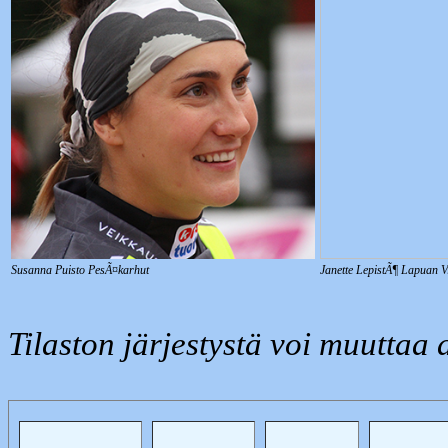
Susanna Puisto PesÃ¤karhut
Janette LepistÃ¶ Lapuan V
Tilaston järjestystä voi muuttaa 