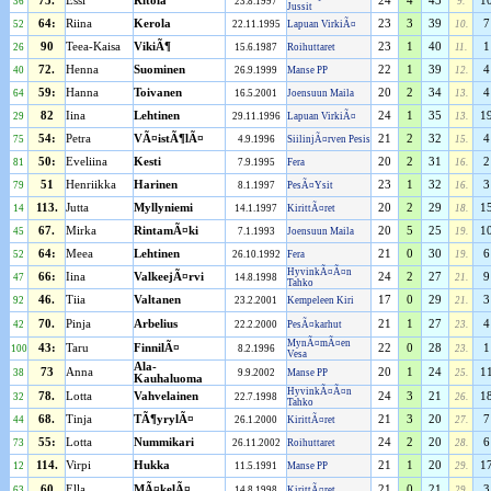
75.
Essi
Ritola
24
4
43
1
36
23.8.1997
9.
Jussit
64:
Riina
Kerola
23
3
39
7
52
22.11.1995
Lapuan VirkiÃ¤
10.
90
Teea-Kaisa
VikiÃ¶
23
1
40
1
26
15.6.1987
Roihuttaret
11.
72.
Henna
Suominen
22
1
39
4
40
26.9.1999
Manse PP
12.
59:
Hanna
Toivanen
20
2
34
4
64
16.5.2001
Joensuun Maila
13.
82
Iina
Lehtinen
24
1
35
1
29
29.11.1996
Lapuan VirkiÃ¤
13.
54:
Petra
VÃ¤istÃ¶lÃ¤
21
2
32
4
75
4.9.1996
SiilinjÃ¤rven Pesis
15.
50:
Eveliina
Kesti
20
2
31
2
81
7.9.1995
Fera
16.
51
Henriikka
Harinen
23
1
32
3
79
8.1.1997
PesÃ¤Ysit
16.
113.
Jutta
Myllyniemi
20
2
29
1
14
14.1.1997
KirittÃ¤ret
18.
67.
Mirka
RintamÃ¤ki
20
5
25
1
45
7.1.1993
Joensuun Maila
19.
64:
Meea
Lehtinen
21
0
30
6
52
26.10.1992
Fera
19.
HyvinkÃ¤Ã¤n
66:
Iina
ValkeejÃ¤rvi
24
2
27
9
47
14.8.1998
21.
Tahko
46.
Tiia
Valtanen
17
0
29
3
92
23.2.2001
Kempeleen Kiri
21.
70.
Pinja
Arbelius
21
1
27
4
42
22.2.2000
PesÃ¤karhut
23.
MynÃ¤mÃ¤en
43:
Taru
FinnilÃ¤
22
0
28
1
100
8.2.1996
23.
Vesa
Ala-
73
Anna
20
1
24
1
38
9.9.2002
Manse PP
25.
Kauhaluoma
HyvinkÃ¤Ã¤n
78.
Lotta
Vahvelainen
24
3
21
1
32
22.7.1998
26.
Tahko
68.
Tinja
TÃ¶yrylÃ¤
21
3
20
7
44
26.1.2000
KirittÃ¤ret
27.
55:
Lotta
Nummikari
24
2
20
6
73
26.11.2002
Roihuttaret
28.
114.
Virpi
Hukka
21
1
20
1
12
11.5.1991
Manse PP
29.
60
Ella
MÃ¤kelÃ¤
21
0
21
3
63
14.8.1998
KirittÃ¤ret
29.