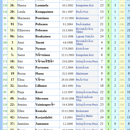
26.
Hanna
Lammela
23
0
3
4
139
10.5.2002
Kempeleen Kiri
116.
20:
Linda
Kemppainen
13
1
1
7
156
20.1.1997
PesÃ¤Ysit
136.
46:
Marianne
Penttinen
17
1
1
1
90
17.12.1992
Roihuttaret
136.
91
Tiia
Peltonen
21
1
1
2
23
9.1.2004
PesÃ¤karhut
136.
HyvinkÃ¤Ã¤n
51:
Ellinoora
Peltonen
23
1
1
2
78
23.3.2001
136.
Tahko
96:
Inka
Ronkainen
24
1
1
3
19
3.11.1998
Lapuan VirkiÃ¤
136.
HyvinkÃ¤Ã¤n
5
Anni
Tuomi
4
0
2
0
180
4.8.1998
136.
Tahko
6.
Elsa
Nyman
4
0
2
1
175
17.9.2003
KirittÃ¤ret
136.
5:
Sanni
NÃ¤ttinen
6
0
2
0
177
22.11.2003
Kempeleen Kiri
136.
10:
Siiri
VÃ¤istÃ¶lÃ¤
7
0
2
3
173
23.6.2004
SiilinjÃ¤rven Pesis
136.
43.
Viivi
Partanen
9
0
2
9
101
17.2.2004
KirittÃ¤ret
136.
19
Roosa
Hussa
9
0
2
8
159
25.3.1999
Mailattaret
136.
17
Elina
VÃ¤re
9
0
2
3
163
29.10.1999
PesÃ¤Ysit
136.
32.
Jannika
Lillunen
18
0
2
1
130
28.3.1995
Fera
136.
47:
Pinja
Kesti
22
0
2
1
89
5.12.1997
SiilinjÃ¤rven Pesis
136.
MynÃ¤mÃ¤en
49.
Jessika
Sihvonen
22
0
2
1
86
29.10.1996
136.
Vesa
22:
Jemina
VainionperÃ¤
23
0
2
2
150
24.4.2000
SiilinjÃ¤rven Pesis
136.
22:
Ellen
Kentala
23
0
2
1
150
23.11.2002
Roihuttaret
136.
SeinÃ¤j Maila-
42:
Johanna
Karjanlahti
24
0
2
1
103
1.9.2001
136.
Jussit
37:
Jasmiina
Juntunen
21
1
0
8
114
5.1.2000
SiilinjÃ¤rven Pesis
154.