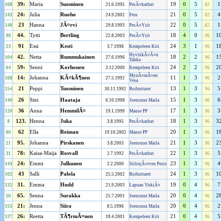
39:
Maria
Suominen
19
0
5
1
108
21.6.1995
PesÃ¤karhut
82.
24:
Julia
Ruoho
21
0
5
4
143
24.9.2002
Fera
82.
23
Hanna
JÃ¤rvi
22
0
5
1
148
29.8.1993
PesÃ¤Ysit
82.
44.
Tytti
Bertling
18
4
0
1
98
22.8.2003
PesÃ¤Ysit
96.
91
Essi
Kesti
24
3
1
1
23
3.7.1998
Kempeleen Kiri
96.
HyvinkÃ¤Ã¤n
42.
Netta
Rummukainen
18
2
2
1
104
27.6.1996
96.
Tahko
59:
Senni
Korhonen
24
2
2
2
64
3.12.2000
Kempeleen Kiri
96.
MynÃ¤mÃ¤en
14:
Johanna
KÃ¤kÃ¶nen
11
1
3
2
168
27.5.1992
96.
Vesa
21
Peppi
Tuominen
13
1
3
5
154
30.11.1992
Roihuttaret
96.
26
Sini
Haataja
15
1
3
6
140
6.10.1998
Joensuun Maila
96.
36
Anna
HemmilÃ¤
17
1
3
3
120
19.1.1999
Manse PP
96.
123.
Henna
Juka
18
1
3
3
8
3.8.1995
PesÃ¤karhut
96.
62
Ella
Reiman
20
1
3
1
60
19.10.2002
Manse PP
96.
95.
Johanna
Pirskanen
21
1
3
2
21
3.8.2003
Joensuun Maila
96.
78:
Kaisa-Maija
Rosvall
22
1
3
5
31
2.7.1992
PesÃ¤karhut
96.
24:
Emmi
Julkunen
23
1
3
4
143
2.2.2000
SiilinjÃ¤rven Pesis
96.
43
Salli
Palola
24
1
3
1
102
25.5.2002
Roihuttaret
96.
31.
Emma
Hudd
19
0
4
7
132
21.9.2003
Lapuan VirkiÃ¤
96.
65.
Senna
Surakka
20
0
4
2
50
25.7.2001
Joensuun Maila
96.
21:
Jenna
Siira
20
0
4
2
153
8.5.1996
Joensuun Maila
96.
26:
Reetta
TÃ¶rmÃ¤nen
21
0
4
5
137
18.4.2001
Kempeleen Kiri
96.