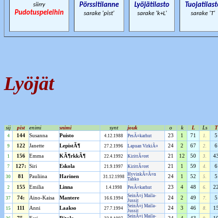
siirry
Pörssitilanne
Lyöjätilasto
Tuojatilast
Pudotuspeleihin
sarake 'pist'
sarake 'k+L'
sarake 'T'
Lyöjät
sij
pist
enimi
snimi
synt
jouk
o
k
L
Ls
T
144
Susanna
Puisto
23
1
71
5
4
4.12.1988
PesÃ¤karhut
1.
122
Janette
LepistÃ¶
24
2
67
6
9
27.2.1996
Lapuan VirkiÃ¤
2.
156
Emma
KÃ¶rkkÃ¶
21
12
50
4
1
22.4.1992
KirittÃ¤ret
3.
127:
Siri
Eskola
21
1
59
6
7
21.9.1997
KirittÃ¤ret
4.
HyvinkÃ¤Ã¤n
81
Pauliina
Harinen
24
1
52
5
30
31.12.1998
5.
Tahko
155
Emilia
Linna
23
4
48
2
2
1.4.1998
PesÃ¤karhut
6.
SeinÃ¤j Maila-
74:
Aino-Kaisa
Mantere
24
2
49
5
37
16.6.1994
7.
Jussit
SeinÃ¤j Maila-
111
Anni
Laakso
24
3
46
1
15
27.7.1994
8.
Jussit
SeinÃ¤j Maila-