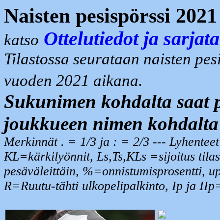
Naisten pesispörssi 202
Ottelutiedot ja sarjat
katso
Tilastossa seurataan naisten pesi
vuoden 2021 aikana.
Sukunimen kohdalta saat pe
joukkueen nimen kohdalta
Merkinnät . = 1/3 ja : = 2/3 --- Lyhentee
KL=kärkilyönnit, Ls,Ts,KLs =sijoitus tilas
pesäväleittäin, %=onnistumisprosentti, u
R=Ruutu-tähti ulkopelipalkinto, Ip ja IIp