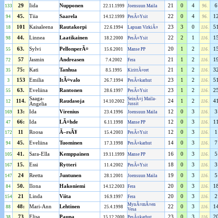
29
Iida
Nupponen
21
0
4
6
133
22.11.1999
Joensuun Maila
96.
45.
Tiia
Saarela
22
0
4
1
94
14.12.1999
PesÃ¤Ysit
96.
101
Kaisaleena
Rautakorpi
23
3
0
5
18
22.6.1994
Lapuan VirkiÃ¤
116.
44.
Linnea
Laatikainen
22
2
1
1
98
18.2.2000
PesÃ¤Ysit
116.
63.
Sylvi
PellonperÃ¤
20
1
2
1
55
15.6.2001
Manse PP
116.
57
Jasmin
Andreasen
21
1
2
1
72
7.4.2002
Fera
116.
75:
Kati
Tanhua
21
1
2
3
35
8.5.1995
KirittÃ¤ret
116.
153
Emilia
ItÃ¤valo
23
1
2
5
3
26.7.1994
PesÃ¤karhut
116.
63.
Eveliina
Rantonen
23
1
2
2
55
28.6.1997
PesÃ¤Ysit
116.
Saaga-
SeinÃ¤j Maila-
114.
Raudasoja
24
1
2
4
12
14.10.2002
116.
Angelia
Jussit
13:
Ida
Virenius
12
0
3
3
169
23.4.1996
Joensuun Maila
116.
66:
Ida
LÃ¤hde
12
0
3
1
47
6.11.1998
Manse PP
116.
11
Roosa
Ã–rsÃ¥
12
0
3
1
172
15.4.2003
PesÃ¤Ysit
116.
45.
Eveliina
Tuominen
14
0
3
7
94
17.3.1998
PesÃ¤karhut
116.
41.
Sara-Ella
Kemppainen
16
0
3
5
105
19.11.1999
Manse PP
116.
15.
Essi
Rytteri
18
0
3
3
167
11.4.2002
PesÃ¤Ysit
116.
24
Reetta
Juntunen
19
0
3
5
147
28.1.2001
Joensuun Maila
116.
50.
Ilona
Hakoniemi
20
0
3
1
84
14.12.2003
Fera
116.
21
Linda
Viita
20
0
3
2
154
16.9.1997
Fera
116.
MynÃ¤mÃ¤en
48:
Mari-Ann
Lehtinen
22
0
3
1
88
25.4.1998
116.
Vesa
73
Elisa
Pauna
23
0
3
2
38
15.12.2000
PesÃ¤karhut
116.