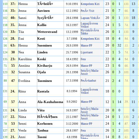
37:
Henna
TÃ¤htilÃ¤
23
0
1
13
113
9.10.1991
Kempeleen Kiri
133.
35:
Jenna
Auvinen
21
0
7
8
116
12.2.1992
PesÃ¤ Ysit
66.
40:
Sanni
SyrjÃ¤lÃ¤
20
0
1
18
102
28.6.1998
Lapuan VirkiÃ¤
133.
LappajÃ¤rven
35.
Jenna
Kallio
24
1
5
8
118
16.3.1997
74.
Veikot
HyvinkÃ¤Ã¤n
33:
Tiia
Wetterstrand
26
0
1
9
120
13.2.1999
133.
Tahko
28.
Essi
Kesti
18
0
4
6
126
3.7.1998
Kempeleen Kiri
94.
63:
Henna
Suominen
20
0
32
2
56
26.9.1999
Manse PP
15.
30
Nea
Linden
22
1
5
5
124
25.7.1996
Lipottaret
74.
23:
Karoliina
Koski
22
0
4
0
135
18.4.1992
Fera
94.
55
Anniina
Kiviharju
23
1
6
9
75
26.9.1994
Manse PP
66.
SeinÃ¤j Maila-
32
Susanna
Ojala
26
0
3
8
123
20.1.1998
103.
Jussit
88
47
Eveliina
Tuominen
17.3.1998
PesÃ¤karhut
21
2
4
74.
8
LappajÃ¤rven
131
24.
Riina
Rantala
8.3.1994
18
0
0
6
Veikot
69
57
Anna
Ala-Kauhaluoma
9.9.2002
Manse PP
12
1
14
39.
11
SeinÃ¤j Maila-
24.
Linda
Viita
20
0
0
6
131
16.9.1997
Jussit
SeinÃ¤j Maila-
22.
Niina
HÃ¤rkÃ¶nen
24
0
1
2
137
22.5.1987
133.
Jussit
53
Senni
Korhonen
24
1
4
10
78
3.12.2000
Manse PP
87.
27.
Venla
Tanhua
26
1
2
5
127
28.8.1997
Fera
103.
HyvinkÃ¤Ã¤n
21.
Anni
Tuomi
14
0
8
0
139
4.8.1998
61.
Tahko