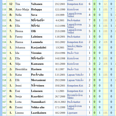
Jussit
12
Tiia
Valtanen
6
0
9
0
149
23.2.2001
Kempeleen Kiri
52.
38.
Aino-Maija
Holappa
6
0
1
7
110
12.5.1990
KirittÃ¤ret
133.
LappajÃ¤rven
8:
Nella
Sova
4
0
0
5
151
2.9.1999
Veikot
8.
Sini
MÃ¤kelÃ¤
7
0
1
3
152
4.4.2001
PesÃ¤karhut
133.
LappajÃ¤rven
4:
Ella
MÃ¤ki
3
0
1
1
154
11.3.1996
133.
Veikot
LappajÃ¤rven
7.
Henna
Olli
5
0
1
3
153
21.9.1999
133.
Veikot
1:
Fanny
Lahtinen
1
0
0
0
160
1.10.2001
PesÃ¤karhut
3.
Hanna
Lammela
2
0
2
0
156
10.5.2002
Kempeleen Kiri
119.
SeinÃ¤j Maila-
1.
Johanna
Karjanlahti
1
0
0
0
162
1.9.2001
Jussit
1.
Ida
Virenius
1
0
0
0
162
23.4.1996
PesÃ¤ Ysit
2.
Ella
MÃ¤kelÃ¤
2
0
1
0
158
14.8.1998
KirittÃ¤ret
133.
4.
Silja
Kantanen
3
0
2
1
155
10.1.2000
KirittÃ¤ret
119.
2:
Henriikka
Harinen
5
0
0
0
157
8.1.1997
PesÃ¤ Ysit
1:
Kaisa
PerÃ¤aho
1
0
1
0
160
5.11.2001
Lapuan VirkiÃ¤
133.
2.
Elli
Mertaniemi
2
0
0
1
158
29.3.2000
Lapuan VirkiÃ¤
1.
Jenni
NÃ¤ttinen
2
0
0
0
162
19.8.2001
Kempeleen Kiri
0:
Essi
Leinonen
1
0
0
0
167
1.1.2001
Kempeleen Kiri
HyvinkÃ¤Ã¤n
0:
Senja
Kaarikivi
1
0
0
0
167
26.7.2000
Tahko
0:
Lotta
Nummikari
1
0
0
0
167
26.11.2002
PesÃ¤karhut
LappajÃ¤rven
0:
Emmi
Vehka-aho
1
0
0
0
167
17.5.1999
Veikot
1.
Linnea
Laatikainen
1
0
1
0
162
18.2.2000
Lipottaret
133.