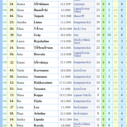
24.
Jenina
SÃ¤kkinen
15
0
0
8
131
25.3.1997
Lipottaret
LappajÃ¤rven
20.
Anna
IhamÃ¤ki
23
0
2
0
140
4.3.2000
119.
Veikot
44.
Nina
Taipale
14
1
3
6
94
19.3.1988
Manse PP
94.
23:
Annika
Linna
19
0
5
3
135
11.5.2001
Kempeleen Kiri
87.
26:
Elina
VÃ¤re
19
0
5
6
129
29.10.1999
PesÃ¤ Ysit
87.
29
Sini
Grip
19
0
19
0
125
20.6.1994
Fera
28.
SeinÃ¤j Maila-
19
Laura
Rajahalme
13
1
2
3
141
17.6.1995
103.
Jussit
24.
Reetta
TÃ¶rmÃ¤nen
23
0
6
3
131
18.4.2001
Kempeleen Kiri
74.
LappajÃ¤rven
16:
Jutta
Herrala
13
0
3
1
144
21.9.1999
103.
Veikot
138
22
Emmi
SÃ¤rkioja
22.1.1998
Kempeleen Kiri
14
0
6
74.
4
43:
Venla
Karttunen
12
2
1
5
95
18.9.2002
KirittÃ¤ret
103.
18.
Jasmiina
Juntunen
12
1
3
5
142
5.1.2000
Kempeleen Kiri
94.
12:
Jenna
Hakkarainen
14
0
1
1
148
27.12.1991
Kempeleen Kiri
133.
35:
Jessi
Vatanen
9
0
2
1
116
3.1.1996
KirittÃ¤ret
119.
13
Niina
Keppo
9
0
1
4
147
19.12.1994
Lapuan VirkiÃ¤
133.
14.
Ria
Ojala
11
0
2
4
146
18.5.2002
Kempeleen Kiri
119.
27
Lotta
Lax
13
0
2
1
128
2.1.1999
PesÃ¤karhut
119.
18.
Pinja
Arbelius
8
1
9
4
142
22.2.2000
PesÃ¤karhut
49.
14:
Janika
Lipsula
11
0
9
0
145
30.11.1994
Fera
52.
SeinÃ¤j Maila-
9.
Petra
Kerola
9
0
0
2
150
3.8.2000