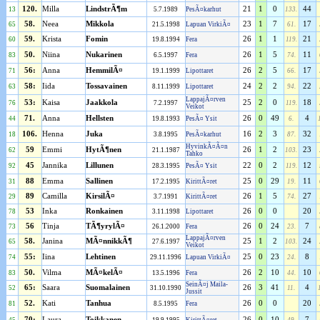
120.
Milla
LindstrÃ¶m
21
1
0
44
13
5.7.1989
PesÃ¤karhut
133.
58.
Neea
Mikkola
23
1
7
17
65
21.5.1998
Lapuan VirkiÃ¤
61.
59.
Krista
Fomin
26
1
1
21
60
19.8.1994
Fera
119.
50.
Niina
Nukarinen
26
1
5
11
83
6.5.1997
Fera
74.
56:
Anna
HemmilÃ¤
26
2
5
17
71
19.1.1999
Lipottaret
66.
58:
Iida
Tossavainen
24
2
2
22
63
8.11.1999
Lipottaret
94.
LappajÃ¤rven
53:
Kaisa
Jaakkola
25
2
0
18
76
7.2.1997
119.
Veikot
71.
Anna
Hellsten
26
0
49
4
44
19.8.1993
PesÃ¤ Ysit
6.
106.
Henna
Juka
16
2
3
32
18
3.8.1995
PesÃ¤karhut
87.
HyvinkÃ¤Ã¤n
59
Emmi
HytÃ¶nen
26
1
2
23
62
21.1.1987
103.
Tahko
45
Jannika
Lillunen
22
0
2
12
92
28.3.1995
PesÃ¤ Ysit
119.
88
Emma
Sallinen
25
0
29
11
31
17.2.1995
KirittÃ¤ret
19.
89
Camilla
KirsilÃ¤
26
1
5
27
29
3.7.1991
KirittÃ¤ret
74.
53
Inka
Ronkainen
26
0
0
20
78
3.11.1998
Lipottaret
56
Tinja
TÃ¶yrylÃ¤
26
0
24
7
73
26.1.2000
Fera
23.
LappajÃ¤rven
58.
Janina
MÃ¤nnikkÃ¶
25
1
2
24
65
27.6.1997
103.
Veikot
55:
Iina
Lehtinen
25
0
23
8
74
29.11.1996
Lapuan VirkiÃ¤
24.
50.
Vilma
MÃ¤kelÃ¤
26
2
10
10
83
13.5.1996
Fera
44.
SeinÃ¤j Maila-
65:
Saara
Suomalainen
26
3
41
4
52
31.10.1990
11.
Jussit
52.
Kati
Tanhua
26
0
0
20
81
8.5.1995
Fera
70:
Laura
Toikkanen
26
0
10
7