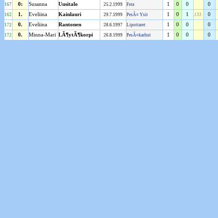
0:
Susanna
Uusitalo
1
0
0
0
167
25.2.1999
Fera
1.
Eveliina
Kainlauri
1
0
1
0
162
29.7.1999
PesÃ¤ Ysit
133.
0.
Eveliina
Rantonen
1
0
0
0
172
28.6.1997
Lipottaret
0.
Minna-Mari
LÃ¶ytÃ¶korpi
1
0
0
0
172
26.8.1999
PesÃ¤karhut