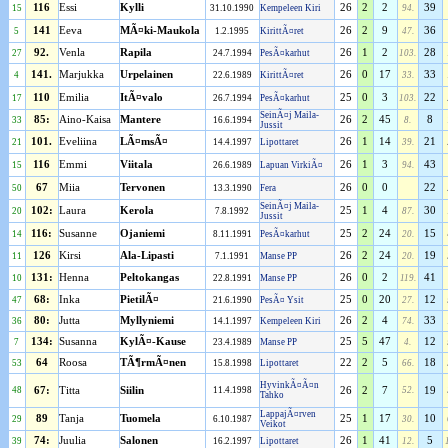
116
Essi
Kylli
26
2
2
39
15
31.10.1990
Kempeleen Kiri
94.
141
Eeva
MÃ¤ki-Maukola
26
2
9
36
5
1.2.1995
KirittÃ¤ret
47.
92.
Venla
Rapila
26
1
2
28
27
24.7.1994
PesÃ¤karhut
103.
141.
Marjukka
Urpelainen
26
0
17
33
4
22.6.1989
KirittÃ¤ret
33.
110
Emilia
ItÃ¤valo
25
0
3
22
17
26.7.1994
PesÃ¤karhut
103.
SeinÃ¤j Maila-
85:
Aino-Kaisa
Mantere
26
2
45
8
33
16.6.1994
8.
Jussit
101.
Eveliina
LÃ¤msÃ¤
26
1
14
21
21
14.4.1997
Lipottaret
39.
116
Emmi
Viitala
26
1
3
43
15
26.6.1989
Lapuan VirkiÃ¤
94.
67
Miia
Tervonen
26
0
0
22
50
13.3.1990
Fera
SeinÃ¤j Maila-
102:
Laura
Kerola
25
1
4
30
20
7.8.1992
87.
Jussit
116:
Susanne
Ojaniemi
25
2
24
15
14
8.11.1991
PesÃ¤karhut
20.
126
Kirsi
Ala-Lipasti
26
2
24
19
11
7.1.1991
Manse PP
20.
131:
Henna
Peltokangas
26
0
2
41
10
22.8.1991
Manse PP
119.
68:
Inka
PietilÃ¤
25
0
20
12
47
21.6.1990
PesÃ¤ Ysit
27.
80:
Jutta
Myllyniemi
26
2
4
33
36
14.1.1997
Kempeleen Kiri
74.
134:
Susanna
KylÃ¤-Kause
25
5
47
12
7
23.4.1989
Manse PP
4.
64
Roosa
TÃ¶rmÃ¤nen
22
2
5
18
53
15.8.1998
Lipottaret
66.
HyvinkÃ¤Ã¤n
48
67:
Titta
Siilin
11.4.1998
26
2
7
52.
19
Tahko
LappajÃ¤rven
89
Tanja
Tuomela
25
1
17
10
29
6.10.1987
30.
Veikot
74:
Juulia
Salonen
26
1
41
5
39
16.2.1997
Lipottaret
12.