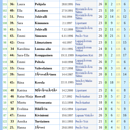
36:
Laura
Pohjola
26
0
2
6
115
28.8.1995
Fera
119.
HyvinkÃ¤Ã¤n
40:
Ella
Kaasinen
25
1
10
5
102
27.9.1991
47.
Tahko
HyvinkÃ¤Ã¤n
51.
Petra
Jokivalli
26
2
14
12
82
9.6.1994
36.
Tahko
39.
Sara
Kinnunen
23
0
9
6
108
2.1.1997
Lipottaret
52.
HyvinkÃ¤Ã¤n
41:
Ira
Jokivalli
25
2
11
5
99
7.12.1999
43.
Tahko
43.
Emmi
Simonen
26
0
21
1
96
6.11.1996
PesÃ¤ Ysit
26.
LappajÃ¤rven
42:
Oona
Liimatainen
23
0
1
15
98
4.6.1997
133.
Veikot
LappajÃ¤rven
34
Karoliina
Luoma-aho
24
0
1
6
119
23.1.1995
133.
Veikot
44:
Sara-Ella
Kemppainen
20
1
2
17
93
19.11.1999
Kempeleen Kiri
103.
LappajÃ¤rven
38.
Emmi
Peltola
26
0
7
6
110
14.8.1998
66.
Veikot
HyvinkÃ¤Ã¤n
33:
Oona
Vahvelainen
26
0
3
4
120
22.7.1998
103.
Tahko
HyvinkÃ¤Ã¤n
39:
Sanni
JÃ¤rvelÃ¤inen
20
0
1
14
107
14.4.1987
133.
Tahko
SeinÃ¤j Maila-
91
45:
Riina
Kerola
22.11.1995
25
0
18
30.
7
Jussit
40
Katrina
MÃ¤Ã¤ttÃ¤lÃ¤
25
2
6
8
106
14.2.2000
Lipottaret
61.
46
Kaisa-Maija
Rosvall
23
0
5
2
89
2.7.1992
PesÃ¤karhut
87.
67
Minttu
Vettenranta
18
0
4
1
50
15.5.1998
PesÃ¤karhut
94.
38
Eveliina
HildÃ©n
24
0
6
9
112
13.5.1994
Lipottaret
74.
47:
Emma
Kiviniemi
26
3
6
16
87
19.6.1997
Lapuan VirkiÃ¤
52.
33
Annika
Turtiainen
21
1
4
6
122
10.1.1993
PesÃ¤ Ysit
87.
25.
Hanna
JÃ¤rvi
16
0
4
1
130
29.8.1993
PesÃ¤ Ysit
94.