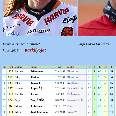
Emma Nieminen Kirittäret
Virpi Hukka Kirittäret
Kärkilyöjät
Vuosi 2018
sij
pist
enimi
snimi
synt
joukk
o
k
L
Ls
T
179
Emma
Nieminen
26
4
49
30
1
22.4.1992
KirittÃ¤ret
3.
172.
Virpi
Hukka
26
3
16
54
2
11.5.1991
KirittÃ¤ret
28.
133.
Ella
Korpela
26
6
6
45
9
14.8.1999
KirittÃ¤ret
44.
157.
Janette
LepistÃ¶
26
9
86
17
3
27.2.1996
Lapuan VirkiÃ¤
1.
138
Emilia
Linna
26
4
45
14
6
1.4.1998
PesÃ¤karhut
6.
122:
Silja
SyrjÃ¤lÃ¤
27
3
11
38
12
28.6.1998
Lapuan VirkiÃ¤
41.
97
Meea
Lehtinen
25
0
22
8
24
26.10.1992
Fera
25.
134
Mira
Kolehmainen
25
4
5
34
8
27.3.1991
Manse PP
52.