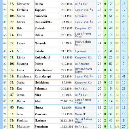
57.
Marianne
Roiha
26
0
2
15
67
28.7.1996
PesÃ¤ Ysit
119.
89.
Eveliina
Toppari
26
3
44
17
28
22.5.1993
Lapuan VirkiÃ¤
8.
104
Saana
SumÃ©n
26
0
51
4
19
19.1.1995
KirittÃ¤ret
5.
77
Mirka
RintamÃ¤ki
26
3
14
25
38
7.1.1993
Lapuan VirkiÃ¤
33.
99.
Iiris
Puskala
26
0
40
7
23
29.6.1995
Kempeleen Kiri
13.
LappajÃ¤rven
61.
Essi
Ritola
25
2
15
10
59
23.8.1997
33.
Veikot
SeinÃ¤j Maila-
67
57.
Laura
Nurmela
6.5.1996
24
0
3
103.
16
Jussit
71:
Siri
Eskola
25
2
31
10
43
21.9.1997
Lipottaret
14.
59.
Linda
Kukkohovi
26
0
26
2
60
13.8.1990
Kempeleen Kiri
20.
101
Susanna
Puisto
24
0
60
7
22
4.12.1988
PesÃ¤karhut
2.
HyvinkÃ¤Ã¤n
56.
Lotta
Vahvelainen
26
0
6
13
72
22.7.1998
74.
Tahko
81:
Kaisaleena
Rautakorpi
26
2
0
41
35
22.6.1994
Lapuan VirkiÃ¤
119.
63.
Sarita
Heikkinen
24
0
18
13
57
8.7.1986
Kempeleen Kiri
30.
73:
Essi
Pehrman
25
1
8
29
40
30.9.1994
PesÃ¤ Ysit
52.
57
Jenna
Siira
26
2
4
14
69
8.5.1996
PesÃ¤ Ysit
74.
LappajÃ¤rven
58:
Roosa
Aho
26
2
14
10
63
25.10.1995
36.
Veikot
85
Petra
Hussa
19
2
14
19
34
9.1.1996
Manse PP
36.
92:
Jatta
Vuorinen
23
0
30
16
26
19.7.1986
Manse PP
17.
HyvinkÃ¤Ã¤n
73:
Pauliina
Harinen
26
2
43
6
40
31.12.1998
10.
Tahko
63.
Marianne
Penttinen
26
0
1
25
57
17.12.1992
PesÃ¤ Ysit
133.