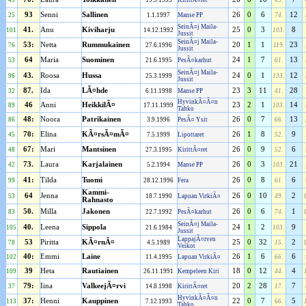
45
19.9.1995
KirittÃ¤ret
49.
93
Senni
Sallinen
26
0
6
12
25
1.1.1997
Manse PP
74.
SeinÃ¤j Maila-
41.
Anu
Kiviharju
25
0
3
8
101
14.12.1992
103.
Jussit
SeinÃ¤j Maila-
53:
Netta
Rummukainen
20
1
1
23
76
27.6.1996
119.
Jussit
64
Maria
Suominen
24
1
7
13
53
21.6.1995
PesÃ¤karhut
61.
SeinÃ¤j Maila-
43.
Roosa
Hussa
24
0
1
12
96
25.3.1999
133.
Jussit
87.
Ida
LÃ¤hde
23
3
11
28
32
6.11.1998
Manse PP
41.
HyvinkÃ¤Ã¤n
46
Anni
HeikkilÃ¤
23
2
1
14
89
17.11.1999
103.
Tahko
48:
Noora
Patrikainen
26
0
7
13
86
3.9.1996
PesÃ¤ Ysit
66.
70:
Elina
KÃ¤rsÃ¤mÃ¤
26
1
8
9
45
7.5.1999
Lipottaret
52.
67:
Mari
Mantsinen
26
0
9
6
48
27.3.1995
KirittÃ¤ret
52.
73.
Laura
Karjalainen
26
0
3
21
42
5.2.1994
Manse PP
103.
41:
Tilda
Tuomi
26
0
8
6
99
28.12.1996
Fera
61.
Kammi-
64
Jenna
26
0
10
2
53
18.7.1990
Lapuan VirkiÃ¤
49.
Rahnasto
50.
Milla
Jakonen
26
0
6
1
83
22.7.1992
PesÃ¤karhut
74.
SeinÃ¤j Maila-
40.
Leena
Sippola
24
1
2
9
105
21.6.1984
103.
Jussit
LappajÃ¤rven
53
Piritta
KÃ¤rnÃ¤
25
0
32
2
78
4.5.1989
15.
Veikot
40:
Emmi
Laine
26
1
6
6
102
11.4.1995
Lapuan VirkiÃ¤
66.
39
Heta
Rautiainen
18
0
12
4
109
26.11.1991
Kempeleen Kiri
44.
79:
Iina
ValkeejÃ¤rvi
20
2
28
7
37
14.8.1998
KirittÃ¤ret
17.
HyvinkÃ¤Ã¤n
37:
Henni
Kauppinen
22
0
7
5
113
7.12.1993
66.
Tahko