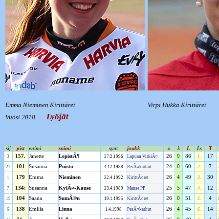
Emma Nieminen Kirittäret
Virpi Hukka Kirittäret
Lyöjät
Vuosi 2018
sij
pist
enimi
snimi
synt
joukk
o
k
L
Ls
T
157.
Janette
LepistÃ¶
26
9
86
17
3
27.2.1996
Lapuan VirkiÃ¤
1.
101
Susanna
Puisto
24
0
60
7
22
4.12.1988
PesÃ¤karhut
2.
179
Emma
Nieminen
26
4
49
30
1
22.4.1992
KirittÃ¤ret
3.
134:
Susanna
KylÃ¤-Kause
25
5
47
12
7
23.4.1989
Manse PP
4.
104
Saana
SumÃ©n
26
0
51
4
19
19.1.1995
KirittÃ¤ret
5.
138
Emilia
Linna
26
4
45
14
6
1.4.1998
PesÃ¤karhut
6.