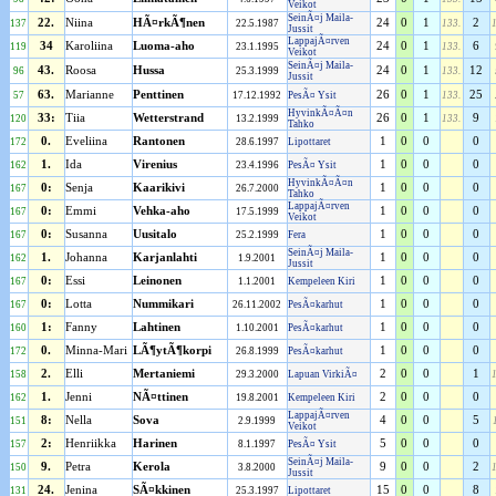
Veikot
SeinÃ¤j Maila-
22.
Niina
HÃ¤rkÃ¶nen
24
0
1
2
137
22.5.1987
133.
Jussit
LappajÃ¤rven
34
Karoliina
Luoma-aho
24
0
1
6
119
23.1.1995
133.
Veikot
SeinÃ¤j Maila-
43.
Roosa
Hussa
24
0
1
12
96
25.3.1999
133.
Jussit
63.
Marianne
Penttinen
26
0
1
25
57
17.12.1992
PesÃ¤ Ysit
133.
HyvinkÃ¤Ã¤n
33:
Tiia
Wetterstrand
26
0
1
9
120
13.2.1999
133.
Tahko
0.
Eveliina
Rantonen
1
0
0
0
172
28.6.1997
Lipottaret
1.
Ida
Virenius
1
0
0
0
162
23.4.1996
PesÃ¤ Ysit
HyvinkÃ¤Ã¤n
0:
Senja
Kaarikivi
1
0
0
0
167
26.7.2000
Tahko
LappajÃ¤rven
0:
Emmi
Vehka-aho
1
0
0
0
167
17.5.1999
Veikot
0:
Susanna
Uusitalo
1
0
0
0
167
25.2.1999
Fera
SeinÃ¤j Maila-
1.
Johanna
Karjanlahti
1
0
0
0
162
1.9.2001
Jussit
0:
Essi
Leinonen
1
0
0
0
167
1.1.2001
Kempeleen Kiri
0:
Lotta
Nummikari
1
0
0
0
167
26.11.2002
PesÃ¤karhut
1:
Fanny
Lahtinen
1
0
0
0
160
1.10.2001
PesÃ¤karhut
0.
Minna-Mari
LÃ¶ytÃ¶korpi
1
0
0
0
172
26.8.1999
PesÃ¤karhut
2.
Elli
Mertaniemi
2
0
0
1
158
29.3.2000
Lapuan VirkiÃ¤
1.
Jenni
NÃ¤ttinen
2
0
0
0
162
19.8.2001
Kempeleen Kiri
LappajÃ¤rven
8:
Nella
Sova
4
0
0
5
151
2.9.1999
Veikot
2:
Henriikka
Harinen
5
0
0
0
157
8.1.1997
PesÃ¤ Ysit
SeinÃ¤j Maila-
9.
Petra
Kerola
9
0
0
2
150
3.8.2000
Jussit
24.
Jenina
SÃ¤kkinen
15
0
0
8
131
25.3.1997
Lipottaret