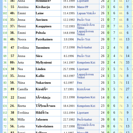
56:
Anna
HemmilÃ¤
26
2
5
17
71
19.1.1999
Lipottaret
66.
55
Anniina
Kiviharju
23
1
6
9
75
26.9.1994
Manse PP
66.
40:
Emmi
Laine
26
1
6
6
102
11.4.1995
Lapuan VirkiÃ¤
66.
35:
Jenna
Auvinen
21
0
7
8
116
12.2.1992
PesÃ¤ Ysit
66.
HyvinkÃ¤Ã¤n
37:
Henni
Kauppinen
22
0
7
5
113
7.12.1993
66.
Tahko
LappajÃ¤rven
38.
Emmi
Peltola
26
0
7
6
110
14.8.1998
66.
Veikot
48:
Noora
Patrikainen
26
0
7
13
86
3.9.1996
PesÃ¤ Ysit
66.
88
47
Eveliina
Tuominen
17.3.1998
PesÃ¤karhut
21
2
4
74.
8
57
Jenna
Siira
26
2
4
14
69
8.5.1996
PesÃ¤ Ysit
74.
80:
Jutta
Myllyniemi
26
2
4
33
36
14.1.1997
Kempeleen Kiri
74.
30
Nea
Linden
22
1
5
5
124
25.7.1996
Lipottaret
74.
LappajÃ¤rven
35.
Jenna
Kallio
24
1
5
8
118
16.3.1997
74.
Veikot
50.
Niina
Nukarinen
26
1
5
11
83
6.5.1997
Fera
74.
89
Camilla
KirsilÃ¤
26
1
5
27
29
3.7.1991
KirittÃ¤ret
74.
138
22
Emmi
SÃ¤rkioja
22.1.1998
Kempeleen Kiri
14
0
6
74.
4
24.
Reetta
TÃ¶rmÃ¤nen
23
0
6
3
131
18.4.2001
Kempeleen Kiri
74.
38
Eveliina
HildÃ©n
24
0
6
9
112
13.5.1994
Lipottaret
74.
50.
Milla
Jakonen
26
0
6
1
83
22.7.1992
PesÃ¤karhut
74.
HyvinkÃ¤Ã¤n
56.
Lotta
Vahvelainen
26
0
6
13
72
22.7.1998
74.
Tahko
93
Senni
Sallinen
26
0
6
12