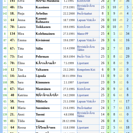
141
Eeva
MÃ¤ki-Maukola
26
2
9
36
5
1.2.1995
KirittÃ¤ret
47.
HyvinkÃ¤Ã¤n
40:
Ella
Kaasinen
25
1
10
5
102
27.9.1991
47.
Tahko
18.
Pinja
Arbelius
8
1
9
4
142
22.2.2000
PesÃ¤karhut
49.
Kammi-
64
Jenna
26
0
10
2
53
18.7.1990
Lapuan VirkiÃ¤
49.
Rahnasto
70:
Laura
Toikkanen
26
0
10
7
45
19.9.1995
KirittÃ¤ret
49.
134
Mira
Kolehmainen
25
4
5
34
8
27.3.1991
Manse PP
52.
47:
Emma
Kiviniemi
26
3
6
16
87
19.6.1997
Lapuan VirkiÃ¤
52.
HyvinkÃ¤Ã¤n
48
67:
Titta
Siilin
11.4.1998
26
2
7
52.
19
Tahko
73:
Essi
Pehrman
25
1
8
29
40
30.9.1994
PesÃ¤ Ysit
52.
70:
Elina
KÃ¤rsÃ¤mÃ¤
26
1
8
9
45
7.5.1999
Lipottaret
52.
12
Tiia
Valtanen
6
0
9
0
149
23.2.2001
Kempeleen Kiri
52.
14:
Janika
Lipsula
11
0
9
0
145
30.11.1994
Fera
52.
39.
Sara
Kinnunen
23
0
9
6
108
2.1.1997
Lipottaret
52.
67:
Mari
Mantsinen
26
0
9
6
48
27.3.1995
KirittÃ¤ret
52.
40
Katrina
MÃ¤Ã¤ttÃ¤lÃ¤
25
2
6
8
106
14.2.2000
Lipottaret
61.
58.
Neea
Mikkola
23
1
7
17
65
21.5.1998
Lapuan VirkiÃ¤
61.
64
Maria
Suominen
24
1
7
13
53
21.6.1995
PesÃ¤karhut
61.
HyvinkÃ¤Ã¤n
21.
Anni
Tuomi
14
0
8
0
139
4.8.1998
61.
Tahko
41:
Tilda
Tuomi
26
0
8
6
99
28.12.1996
Fera
61.
64
Roosa
TÃ¶rmÃ¤nen
22
2
5
18
53
15.8.1998
Lipottaret
66.