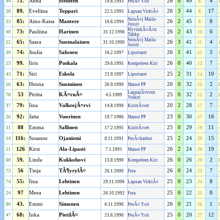
71.
Anna
Hellsten
26
0
49
4
44
19.8.1993
PesÃ¤ Ysit
6.
89.
Eveliina
Toppari
26
3
44
17
28
22.5.1993
Lapuan VirkiÃ¤
8.
SeinÃ¤j Maila-
85:
Aino-Kaisa
Mantere
26
2
45
8
33
16.6.1994
8.
Jussit
HyvinkÃ¤Ã¤n
73:
Pauliina
Harinen
26
2
43
6
40
31.12.1998
10.
Tahko
SeinÃ¤j Maila-
65:
Saara
Suomalainen
26
3
41
4
52
31.10.1990
11.
Jussit
74:
Juulia
Salonen
26
1
41
5
39
16.2.1997
Lipottaret
12.
99.
Iiris
Puskala
26
0
40
7
23
29.6.1995
Kempeleen Kiri
13.
71:
Siri
Eskola
25
2
31
10
43
21.9.1997
Lipottaret
14.
63:
Henna
Suominen
20
0
32
2
56
26.9.1999
Manse PP
15.
LappajÃ¤rven
53
Piritta
KÃ¤rnÃ¤
25
0
32
2
78
4.5.1989
15.
Veikot
79:
Iina
ValkeejÃ¤rvi
20
2
28
7
37
14.8.1998
KirittÃ¤ret
17.
92:
Jatta
Vuorinen
23
0
30
16
26
19.7.1986
Manse PP
17.
88
Emma
Sallinen
25
0
29
11
31
17.2.1995
KirittÃ¤ret
19.
116:
Susanne
Ojaniemi
25
2
24
15
14
8.11.1991
PesÃ¤karhut
20.
126
Kirsi
Ala-Lipasti
26
2
24
19
11
7.1.1991
Manse PP
20.
59.
Linda
Kukkohovi
26
0
26
2
60
13.8.1990
Kempeleen Kiri
20.
56
Tinja
TÃ¶yrylÃ¤
26
0
24
7
73
26.1.2000
Fera
23.
55:
Iina
Lehtinen
25
0
23
8
74
29.11.1996
Lapuan VirkiÃ¤
24.
97
Meea
Lehtinen
25
0
22
8
24
26.10.1992
Fera
25.
43.
Emmi
Simonen
26
0
21
1
96
6.11.1996
PesÃ¤ Ysit
26.
68:
Inka
PietilÃ¤
25
0
20
12
47
21.6.1990
PesÃ¤ Ysit
27.