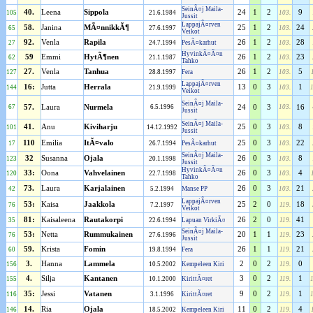
SeinÃ¤j Maila-
40.
Leena
Sippola
24
1
2
9
105
21.6.1984
103.
Jussit
LappajÃ¤rven
58.
Janina
MÃ¤nnikkÃ¶
25
1
2
24
65
27.6.1997
103.
Veikot
92.
Venla
Rapila
26
1
2
28
27
24.7.1994
PesÃ¤karhut
103.
HyvinkÃ¤Ã¤n
59
Emmi
HytÃ¶nen
26
1
2
23
62
21.1.1987
103.
Tahko
27.
Venla
Tanhua
26
1
2
5
127
28.8.1997
Fera
103.
LappajÃ¤rven
16:
Jutta
Herrala
13
0
3
1
144
21.9.1999
103.
Veikot
SeinÃ¤j Maila-
67
57.
Laura
Nurmela
6.5.1996
24
0
3
103.
16
Jussit
SeinÃ¤j Maila-
41.
Anu
Kiviharju
25
0
3
8
101
14.12.1992
103.
Jussit
110
Emilia
ItÃ¤valo
25
0
3
22
17
26.7.1994
PesÃ¤karhut
103.
SeinÃ¤j Maila-
32
Susanna
Ojala
26
0
3
8
123
20.1.1998
103.
Jussit
HyvinkÃ¤Ã¤n
33:
Oona
Vahvelainen
26
0
3
4
120
22.7.1998
103.
Tahko
73.
Laura
Karjalainen
26
0
3
21
42
5.2.1994
Manse PP
103.
LappajÃ¤rven
53:
Kaisa
Jaakkola
25
2
0
18
76
7.2.1997
119.
Veikot
81:
Kaisaleena
Rautakorpi
26
2
0
41
35
22.6.1994
Lapuan VirkiÃ¤
119.
SeinÃ¤j Maila-
53:
Netta
Rummukainen
20
1
1
23
76
27.6.1996
119.
Jussit
59.
Krista
Fomin
26
1
1
21
60
19.8.1994
Fera
119.
3.
Hanna
Lammela
2
0
2
0
156
10.5.2002
Kempeleen Kiri
119.
4.
Silja
Kantanen
3
0
2
1
155
10.1.2000
KirittÃ¤ret
119.
35:
Jessi
Vatanen
9
0
2
1
116
3.1.1996
KirittÃ¤ret
119.
14.
Ria
Ojala
11
0
2
4
146
18.5.2002
Kempeleen Kiri
119.