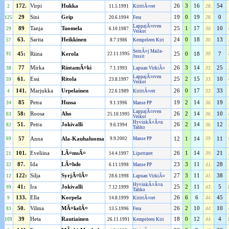
172.
Virpi
Hukka
26
3
16
54
2
11.5.1991
KirittÃ¤ret
28.
29
Sini
Grip
19
0
19
0
125
20.6.1994
Fera
28.
LappajÃ¤rven
89
Tanja
Tuomela
25
1
17
10
29
6.10.1987
30.
Veikot
63.
Sarita
Heikkinen
24
0
18
13
57
8.7.1986
Kempeleen Kiri
30.
SeinÃ¤j Maila-
91
45:
Riina
Kerola
22.11.1995
25
0
18
30.
7
Jussit
77
Mirka
RintamÃ¤ki
26
3
14
25
38
7.1.1993
Lapuan VirkiÃ¤
33.
LappajÃ¤rven
61.
Essi
Ritola
25
2
15
10
59
23.8.1997
33.
Veikot
141.
Marjukka
Urpelainen
26
0
17
33
4
22.6.1989
KirittÃ¤ret
33.
85
Petra
Hussa
19
2
14
19
34
9.1.1996
Manse PP
36.
LappajÃ¤rven
58:
Roosa
Aho
26
2
14
10
63
25.10.1995
36.
Veikot
HyvinkÃ¤Ã¤n
51.
Petra
Jokivalli
26
2
14
12
82
9.6.1994
36.
Tahko
69
57
Anna
Ala-Kauhaluoma
9.9.2002
Manse PP
12
1
14
39.
11
101.
Eveliina
LÃ¤msÃ¤
26
1
14
21
21
14.4.1997
Lipottaret
39.
87.
Ida
LÃ¤hde
23
3
11
28
32
6.11.1998
Manse PP
41.
122:
Silja
SyrjÃ¤lÃ¤
27
3
11
38
12
28.6.1998
Lapuan VirkiÃ¤
41.
HyvinkÃ¤Ã¤n
41:
Ira
Jokivalli
25
2
11
5
99
7.12.1999
43.
Tahko
133.
Ella
Korpela
26
6
6
45
9
14.8.1999
KirittÃ¤ret
44.
50.
Vilma
MÃ¤kelÃ¤
26
2
10
10
83
13.5.1996
Fera
44.
39
Heta
Rautiainen
18
0
12
4
109
26.11.1991
Kempeleen Kiri
44.