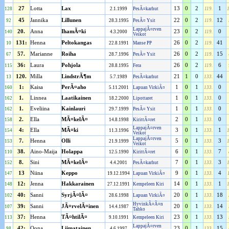
27
Lotta
Lax
13
0
2
1
128
2.1.1999
PesÃ¤karhut
119.
45
Jannika
Lillunen
22
0
2
12
92
28.3.1995
PesÃ¤ Ysit
119.
LappajÃ¤rven
20.
Anna
IhamÃ¤ki
23
0
2
0
140
4.3.2000
119.
Veikot
131:
Henna
Peltokangas
26
0
2
41
10
22.8.1991
Manse PP
119.
57.
Marianne
Roiha
26
0
2
15
67
28.7.1996
PesÃ¤ Ysit
119.
36:
Laura
Pohjola
26
0
2
6
115
28.8.1995
Fera
119.
120.
Milla
LindstrÃ¶m
21
1
0
44
13
5.7.1989
PesÃ¤karhut
133.
1:
Kaisa
PerÃ¤aho
1
0
1
0
160
5.11.2001
Lapuan VirkiÃ¤
133.
1.
Linnea
Laatikainen
1
0
1
0
162
18.2.2000
Lipottaret
133.
1.
Eveliina
Kainlauri
1
0
1
0
162
29.7.1999
PesÃ¤ Ysit
133.
2.
Ella
MÃ¤kelÃ¤
2
0
1
0
158
14.8.1998
KirittÃ¤ret
133.
LappajÃ¤rven
4:
Ella
MÃ¤ki
3
0
1
1
154
11.3.1996
133.
Veikot
LappajÃ¤rven
7.
Henna
Olli
5
0
1
3
153
21.9.1999
133.
Veikot
38.
Aino-Maija
Holappa
6
0
1
7
110
12.5.1990
KirittÃ¤ret
133.
8.
Sini
MÃ¤kelÃ¤
7
0
1
3
152
4.4.2001
PesÃ¤karhut
133.
13
Niina
Keppo
9
0
1
4
147
19.12.1994
Lapuan VirkiÃ¤
133.
12:
Jenna
Hakkarainen
14
0
1
1
148
27.12.1991
Kempeleen Kiri
133.
40:
Sanni
SyrjÃ¤lÃ¤
20
0
1
18
102
28.6.1998
Lapuan VirkiÃ¤
133.
HyvinkÃ¤Ã¤n
39:
Sanni
JÃ¤rvelÃ¤inen
20
0
1
14
107
14.4.1987
133.
Tahko
37:
Henna
TÃ¤htilÃ¤
23
0
1
13
113
9.10.1991
Kempeleen Kiri
133.
LappajÃ¤rven
42:
Oona
Liimatainen
23
0
1
15
98
4.6.1997
133.