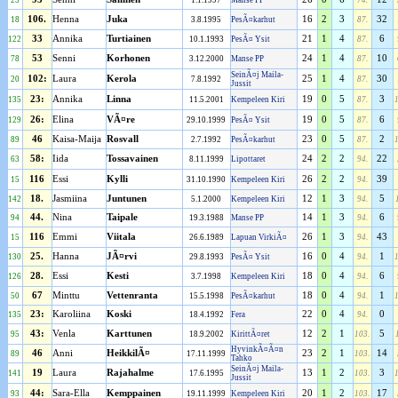
25
1.1.1997
Manse PP
74.
106.
Henna
Juka
16
2
3
32
18
3.8.1995
PesÃ¤karhut
87.
33
Annika
Turtiainen
21
1
4
6
122
10.1.1993
PesÃ¤ Ysit
87.
53
Senni
Korhonen
24
1
4
10
78
3.12.2000
Manse PP
87.
SeinÃ¤j Maila-
102:
Laura
Kerola
25
1
4
30
20
7.8.1992
87.
Jussit
23:
Annika
Linna
19
0
5
3
135
11.5.2001
Kempeleen Kiri
87.
26:
Elina
VÃ¤re
19
0
5
6
129
29.10.1999
PesÃ¤ Ysit
87.
46
Kaisa-Maija
Rosvall
23
0
5
2
89
2.7.1992
PesÃ¤karhut
87.
58:
Iida
Tossavainen
24
2
2
22
63
8.11.1999
Lipottaret
94.
116
Essi
Kylli
26
2
2
39
15
31.10.1990
Kempeleen Kiri
94.
18.
Jasmiina
Juntunen
12
1
3
5
142
5.1.2000
Kempeleen Kiri
94.
44.
Nina
Taipale
14
1
3
6
94
19.3.1988
Manse PP
94.
116
Emmi
Viitala
26
1
3
43
15
26.6.1989
Lapuan VirkiÃ¤
94.
25.
Hanna
JÃ¤rvi
16
0
4
1
130
29.8.1993
PesÃ¤ Ysit
94.
28.
Essi
Kesti
18
0
4
6
126
3.7.1998
Kempeleen Kiri
94.
67
Minttu
Vettenranta
18
0
4
1
50
15.5.1998
PesÃ¤karhut
94.
23:
Karoliina
Koski
22
0
4
0
135
18.4.1992
Fera
94.
43:
Venla
Karttunen
12
2
1
5
95
18.9.2002
KirittÃ¤ret
103.
HyvinkÃ¤Ã¤n
46
Anni
HeikkilÃ¤
23
2
1
14
89
17.11.1999
103.
Tahko
SeinÃ¤j Maila-
19
Laura
Rajahalme
13
1
2
3
141
17.6.1995
103.
Jussit
44:
Sara-Ella
Kemppainen
20
1
2
17
93
19.11.1999
Kempeleen Kiri
103.