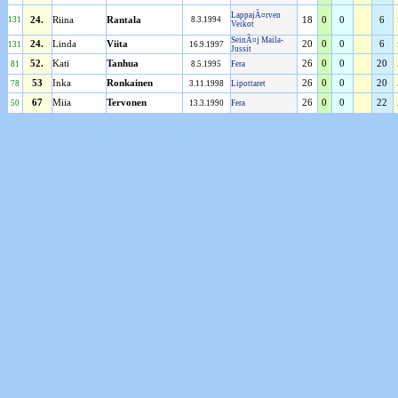
LappajÃ¤rven
131
24.
Riina
Rantala
8.3.1994
18
0
0
6
Veikot
SeinÃ¤j Maila-
24.
Linda
Viita
20
0
0
6
131
16.9.1997
Jussit
52.
Kati
Tanhua
26
0
0
20
81
8.5.1995
Fera
53
Inka
Ronkainen
26
0
0
20
78
3.11.1998
Lipottaret
67
Miia
Tervonen
26
0
0
22
50
13.3.1990
Fera