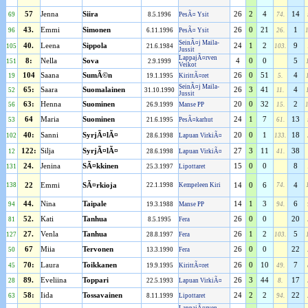
57
Jenna
Siira
26
2
4
14
69
8.5.1996
PesÃ¤ Ysit
74.
43.
Emmi
Simonen
26
0
21
1
96
6.11.1996
PesÃ¤ Ysit
26.
SeinÃ¤j Maila-
40.
Leena
Sippola
24
1
2
9
105
21.6.1984
103.
Jussit
LappajÃ¤rven
8:
Nella
Sova
4
0
0
5
151
2.9.1999
Veikot
104
Saana
SumÃ©n
26
0
51
4
19
19.1.1995
KirittÃ¤ret
5.
SeinÃ¤j Maila-
65:
Saara
Suomalainen
26
3
41
4
52
31.10.1990
11.
Jussit
63:
Henna
Suominen
20
0
32
2
56
26.9.1999
Manse PP
15.
64
Maria
Suominen
24
1
7
13
53
21.6.1995
PesÃ¤karhut
61.
40:
Sanni
SyrjÃ¤lÃ¤
20
0
1
18
102
28.6.1998
Lapuan VirkiÃ¤
133.
122:
Silja
SyrjÃ¤lÃ¤
27
3
11
38
12
28.6.1998
Lapuan VirkiÃ¤
41.
24.
Jenina
SÃ¤kkinen
15
0
0
8
131
25.3.1997
Lipottaret
138
22
Emmi
SÃ¤rkioja
22.1.1998
Kempeleen Kiri
14
0
6
74.
4
44.
Nina
Taipale
14
1
3
6
94
19.3.1988
Manse PP
94.
52.
Kati
Tanhua
26
0
0
20
81
8.5.1995
Fera
27.
Venla
Tanhua
26
1
2
5
127
28.8.1997
Fera
103.
67
Miia
Tervonen
26
0
0
22
50
13.3.1990
Fera
70:
Laura
Toikkanen
26
0
10
7
45
19.9.1995
KirittÃ¤ret
49.
89.
Eveliina
Toppari
26
3
44
17
28
22.5.1993
Lapuan VirkiÃ¤
8.
58:
Iida
Tossavainen
24
2
2
22
63
8.11.1999
Lipottaret
94.