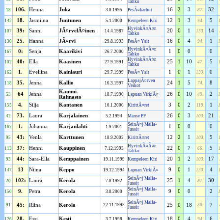
Tahko
106.
Henna
Juka
16
2
3
32
18
3.8.1995
PesÃ¤karhut
87.
18.
Jasmiina
Juntunen
12
1
3
5
142
5.1.2000
Kempeleen Kiri
94.
HyvinkÃ¤Ã¤n
39:
Sanni
JÃ¤rvelÃ¤inen
20
0
1
14
107
14.4.1987
133.
Tahko
25.
Hanna
JÃ¤rvi
16
0
4
1
130
29.8.1993
PesÃ¤ Ysit
94.
HyvinkÃ¤Ã¤n
0:
Senja
Kaarikivi
1
0
0
0
167
26.7.2000
Tahko
HyvinkÃ¤Ã¤n
40:
Ella
Kaasinen
25
1
10
5
102
27.9.1991
47.
Tahko
1.
Eveliina
Kainlauri
1
0
1
0
162
29.7.1999
PesÃ¤ Ysit
133.
LappajÃ¤rven
35.
Jenna
Kallio
24
1
5
8
118
16.3.1997
74.
Veikot
Kammi-
64
Jenna
26
0
10
2
53
18.7.1990
Lapuan VirkiÃ¤
49.
Rahnasto
4.
Silja
Kantanen
3
0
2
1
155
10.1.2000
KirittÃ¤ret
119.
73.
Laura
Karjalainen
26
0
3
21
42
5.2.1994
Manse PP
103.
SeinÃ¤j Maila-
1.
Johanna
Karjanlahti
1
0
0
0
162
1.9.2001
Jussit
43:
Venla
Karttunen
12
2
1
5
95
18.9.2002
KirittÃ¤ret
103.
HyvinkÃ¤Ã¤n
37:
Henni
Kauppinen
22
0
7
5
113
7.12.1993
66.
Tahko
44:
Sara-Ella
Kemppainen
20
1
2
17
93
19.11.1999
Kempeleen Kiri
103.
13
Niina
Keppo
9
0
1
4
147
19.12.1994
Lapuan VirkiÃ¤
133.
SeinÃ¤j Maila-
102:
Laura
Kerola
25
1
4
30
20
7.8.1992
87.
Jussit
SeinÃ¤j Maila-
9.
Petra
Kerola
9
0
0
2
150
3.8.2000
Jussit
SeinÃ¤j Maila-
91
45:
Riina
Kerola
22.11.1995
25
0
18
30.
7
Jussit
28.
Essi
Kesti
18
0
4
6
126
3.7.1998
Kempeleen Kiri
94.