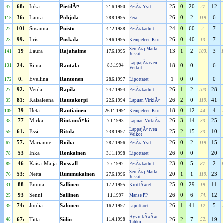
68:
Inka
PietilÃ¤
25
0
20
12
47
21.6.1990
PesÃ¤ Ysit
27.
36:
Laura
Pohjola
26
0
2
6
115
28.8.1995
Fera
119.
101
Susanna
Puisto
24
0
60
7
22
4.12.1988
PesÃ¤karhut
2.
99.
Iiris
Puskala
26
0
40
7
23
29.6.1995
Kempeleen Kiri
13.
SeinÃ¤j Maila-
19
Laura
Rajahalme
13
1
2
3
141
17.6.1995
103.
Jussit
LappajÃ¤rven
131
24.
Riina
Rantala
8.3.1994
18
0
0
6
Veikot
0.
Eveliina
Rantonen
1
0
0
0
172
28.6.1997
Lipottaret
92.
Venla
Rapila
26
1
2
28
27
24.7.1994
PesÃ¤karhut
103.
81:
Kaisaleena
Rautakorpi
26
2
0
41
35
22.6.1994
Lapuan VirkiÃ¤
119.
39
Heta
Rautiainen
18
0
12
4
109
26.11.1991
Kempeleen Kiri
44.
77
Mirka
RintamÃ¤ki
26
3
14
25
38
7.1.1993
Lapuan VirkiÃ¤
33.
LappajÃ¤rven
61.
Essi
Ritola
25
2
15
10
59
23.8.1997
33.
Veikot
57.
Marianne
Roiha
26
0
2
15
67
28.7.1996
PesÃ¤ Ysit
119.
53
Inka
Ronkainen
26
0
0
20
78
3.11.1998
Lipottaret
46
Kaisa-Maija
Rosvall
23
0
5
2
89
2.7.1992
PesÃ¤karhut
87.
SeinÃ¤j Maila-
53:
Netta
Rummukainen
20
1
1
23
76
27.6.1996
119.
Jussit
88
Emma
Sallinen
25
0
29
11
31
17.2.1995
KirittÃ¤ret
19.
93
Senni
Sallinen
26
0
6
12
25
1.1.1997
Manse PP
74.
74:
Juulia
Salonen
26
1
41
5
39
16.2.1997
Lipottaret
12.
HyvinkÃ¤Ã¤n
48
67:
Titta
Siilin
11.4.1998
26
2
7
52.
19
Tahko