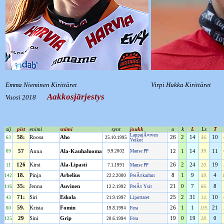
Emma Nieminen Kirittäret
Virpi Hukka Kirittäret
Aakkosjärjestys
Vuosi 2018
sij
pist
enimi
snimi
synt
joukk
o
k
L
Ls
T
LappajÃ¤rven
58:
Roosa
Aho
26
2
14
10
63
25.10.1995
36.
Veikot
69
57
Anna
Ala-Kauhaluoma
9.9.2002
Manse PP
12
1
14
39.
11
126
Kirsi
Ala-Lipasti
26
2
24
19
11
7.1.1991
Manse PP
20.
18.
Pinja
Arbelius
8
1
9
4
142
22.2.2000
PesÃ¤karhut
49.
35:
Jenna
Auvinen
21
0
7
8
116
12.2.1992
PesÃ¤ Ysit
66.
71:
Siri
Eskola
25
2
31
10
43
21.9.1997
Lipottaret
14.
59.
Krista
Fomin
26
1
1
21
60
19.8.1994
Fera
119.
29
Sini
Grip
19
0
19
0
125
20.6.1994
Fera
28.