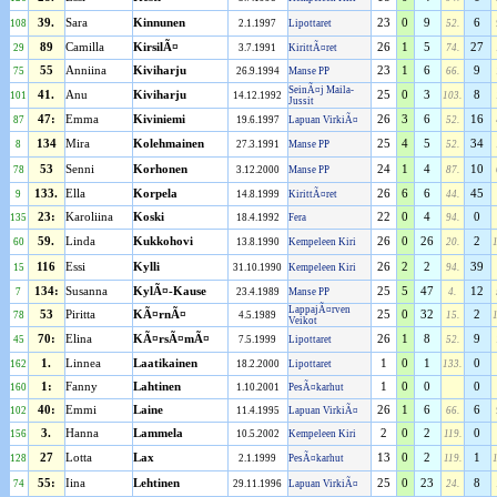
39.
Sara
Kinnunen
23
0
9
6
108
2.1.1997
Lipottaret
52.
89
Camilla
KirsilÃ¤
26
1
5
27
29
3.7.1991
KirittÃ¤ret
74.
55
Anniina
Kiviharju
23
1
6
9
75
26.9.1994
Manse PP
66.
SeinÃ¤j Maila-
41.
Anu
Kiviharju
25
0
3
8
101
14.12.1992
103.
Jussit
47:
Emma
Kiviniemi
26
3
6
16
87
19.6.1997
Lapuan VirkiÃ¤
52.
134
Mira
Kolehmainen
25
4
5
34
8
27.3.1991
Manse PP
52.
53
Senni
Korhonen
24
1
4
10
78
3.12.2000
Manse PP
87.
133.
Ella
Korpela
26
6
6
45
9
14.8.1999
KirittÃ¤ret
44.
23:
Karoliina
Koski
22
0
4
0
135
18.4.1992
Fera
94.
59.
Linda
Kukkohovi
26
0
26
2
60
13.8.1990
Kempeleen Kiri
20.
116
Essi
Kylli
26
2
2
39
15
31.10.1990
Kempeleen Kiri
94.
134:
Susanna
KylÃ¤-Kause
25
5
47
12
7
23.4.1989
Manse PP
4.
LappajÃ¤rven
53
Piritta
KÃ¤rnÃ¤
25
0
32
2
78
4.5.1989
15.
Veikot
70:
Elina
KÃ¤rsÃ¤mÃ¤
26
1
8
9
45
7.5.1999
Lipottaret
52.
1.
Linnea
Laatikainen
1
0
1
0
162
18.2.2000
Lipottaret
133.
1:
Fanny
Lahtinen
1
0
0
0
160
1.10.2001
PesÃ¤karhut
40:
Emmi
Laine
26
1
6
6
102
11.4.1995
Lapuan VirkiÃ¤
66.
3.
Hanna
Lammela
2
0
2
0
156
10.5.2002
Kempeleen Kiri
119.
27
Lotta
Lax
13
0
2
1
128
2.1.1999
PesÃ¤karhut
119.
55:
Iina
Lehtinen
25
0
23
8
74
29.11.1996
Lapuan VirkiÃ¤
24.