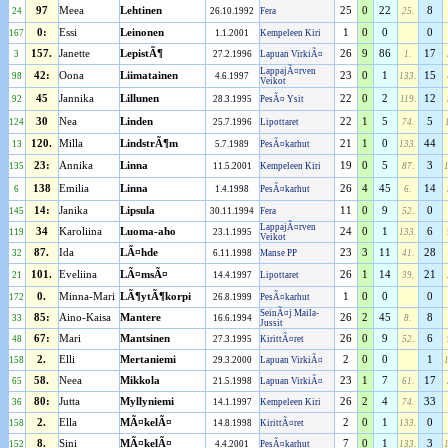
97
Meea
Lehtinen
25
0
22
8
24
26.10.1992
Fera
25.
0:
Essi
Leinonen
1
0
0
0
167
1.1.2001
Kempeleen Kiri
157.
Janette
LepistÃ¶
26
9
86
17
3
27.2.1996
Lapuan VirkiÃ¤
1.
LappajÃ¤rven
42:
Oona
Liimatainen
23
0
1
15
98
4.6.1997
133.
Veikot
45
Jannika
Lillunen
22
0
2
12
92
28.3.1995
PesÃ¤ Ysit
119.
30
Nea
Linden
22
1
5
5
124
25.7.1996
Lipottaret
74.
120.
Milla
LindstrÃ¶m
21
1
0
44
13
5.7.1989
PesÃ¤karhut
133.
23:
Annika
Linna
19
0
5
3
135
11.5.2001
Kempeleen Kiri
87.
138
Emilia
Linna
26
4
45
14
6
1.4.1998
PesÃ¤karhut
6.
14:
Janika
Lipsula
11
0
9
0
145
30.11.1994
Fera
52.
LappajÃ¤rven
34
Karoliina
Luoma-aho
24
0
1
6
119
23.1.1995
133.
Veikot
87.
Ida
LÃ¤hde
23
3
11
28
32
6.11.1998
Manse PP
41.
101.
Eveliina
LÃ¤msÃ¤
26
1
14
21
21
14.4.1997
Lipottaret
39.
0.
Minna-Mari
LÃ¶ytÃ¶korpi
1
0
0
0
172
26.8.1999
PesÃ¤karhut
SeinÃ¤j Maila-
85:
Aino-Kaisa
Mantere
26
2
45
8
33
16.6.1994
8.
Jussit
67:
Mari
Mantsinen
26
0
9
6
48
27.3.1995
KirittÃ¤ret
52.
2.
Elli
Mertaniemi
2
0
0
1
158
29.3.2000
Lapuan VirkiÃ¤
58.
Neea
Mikkola
23
1
7
17
65
21.5.1998
Lapuan VirkiÃ¤
61.
80:
Jutta
Myllyniemi
26
2
4
33
36
14.1.1997
Kempeleen Kiri
74.
2.
Ella
MÃ¤kelÃ¤
2
0
1
0
158
14.8.1998
KirittÃ¤ret
133.
8.
Sini
MÃ¤kelÃ¤
7
0
1
3
152
4.4.2001
PesÃ¤karhut
133.