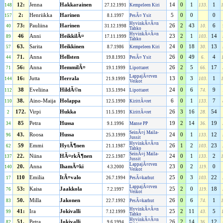
12:
Jenna
Hakkarainen
14
0
1
1
148
27.12.1991
Kempeleen Kiri
133.
2:
Henriikka
Harinen
5
0
0
0
157
8.1.1997
PesÃ¤ Ysit
HyvinkÃ¤Ã¤n
73:
Pauliina
Harinen
26
2
43
6
40
31.12.1998
10.
Tahko
HyvinkÃ¤Ã¤n
46
Anni
HeikkilÃ¤
23
2
1
14
89
17.11.1999
103.
Tahko
63.
Sarita
Heikkinen
24
0
18
13
57
8.7.1986
Kempeleen Kiri
30.
71.
Anna
Hellsten
26
0
49
4
44
19.8.1993
PesÃ¤ Ysit
6.
56:
Anna
HemmilÃ¤
26
2
5
17
71
19.1.1999
Lipottaret
66.
LappajÃ¤rven
16:
Jutta
Herrala
13
0
3
1
144
21.9.1999
103.
Veikot
38
Eveliina
HildÃ©n
24
0
6
9
112
13.5.1994
Lipottaret
74.
38.
Aino-Maija
Holappa
6
0
1
7
110
12.5.1990
KirittÃ¤ret
133.
172.
Virpi
Hukka
26
3
16
54
2
11.5.1991
KirittÃ¤ret
28.
85
Petra
Hussa
19
2
14
19
34
9.1.1996
Manse PP
36.
SeinÃ¤j Maila-
43.
Roosa
Hussa
24
0
1
12
96
25.3.1999
133.
Jussit
HyvinkÃ¤Ã¤n
59
Emmi
HytÃ¶nen
26
1
2
23
62
21.1.1987
103.
Tahko
SeinÃ¤j Maila-
22.
Niina
HÃ¤rkÃ¶nen
24
0
1
2
137
22.5.1987
133.
Jussit
LappajÃ¤rven
20.
Anna
IhamÃ¤ki
23
0
2
0
140
4.3.2000
119.
Veikot
110
Emilia
ItÃ¤valo
25
0
3
22
17
26.7.1994
PesÃ¤karhut
103.
LappajÃ¤rven
53:
Kaisa
Jaakkola
25
2
0
18
76
7.2.1997
119.
Veikot
50.
Milla
Jakonen
26
0
6
1
83
22.7.1992
PesÃ¤karhut
74.
HyvinkÃ¤Ã¤n
41:
Ira
Jokivalli
25
2
11
5
99
7.12.1999
43.
Tahko
HyvinkÃ¤Ã¤n
51.
Petra
Jokivalli
26
2
14
12
82
9.6.1994
36.