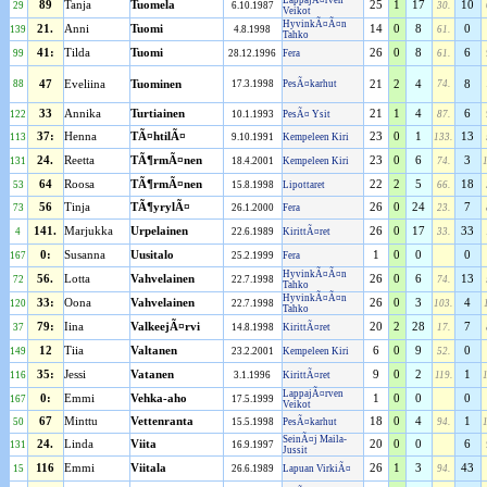
LappajÃ¤rven
89
Tanja
Tuomela
25
1
17
10
29
6.10.1987
30.
Veikot
HyvinkÃ¤Ã¤n
21.
Anni
Tuomi
14
0
8
0
139
4.8.1998
61.
Tahko
41:
Tilda
Tuomi
26
0
8
6
99
28.12.1996
Fera
61.
88
47
Eveliina
Tuominen
17.3.1998
PesÃ¤karhut
21
2
4
74.
8
33
Annika
Turtiainen
21
1
4
6
122
10.1.1993
PesÃ¤ Ysit
87.
37:
Henna
TÃ¤htilÃ¤
23
0
1
13
113
9.10.1991
Kempeleen Kiri
133.
24.
Reetta
TÃ¶rmÃ¤nen
23
0
6
3
131
18.4.2001
Kempeleen Kiri
74.
64
Roosa
TÃ¶rmÃ¤nen
22
2
5
18
53
15.8.1998
Lipottaret
66.
56
Tinja
TÃ¶yrylÃ¤
26
0
24
7
73
26.1.2000
Fera
23.
141.
Marjukka
Urpelainen
26
0
17
33
4
22.6.1989
KirittÃ¤ret
33.
0:
Susanna
Uusitalo
1
0
0
0
167
25.2.1999
Fera
HyvinkÃ¤Ã¤n
56.
Lotta
Vahvelainen
26
0
6
13
72
22.7.1998
74.
Tahko
HyvinkÃ¤Ã¤n
33:
Oona
Vahvelainen
26
0
3
4
120
22.7.1998
103.
Tahko
79:
Iina
ValkeejÃ¤rvi
20
2
28
7
37
14.8.1998
KirittÃ¤ret
17.
12
Tiia
Valtanen
6
0
9
0
149
23.2.2001
Kempeleen Kiri
52.
35:
Jessi
Vatanen
9
0
2
1
116
3.1.1996
KirittÃ¤ret
119.
LappajÃ¤rven
0:
Emmi
Vehka-aho
1
0
0
0
167
17.5.1999
Veikot
67
Minttu
Vettenranta
18
0
4
1
50
15.5.1998
PesÃ¤karhut
94.
SeinÃ¤j Maila-
24.
Linda
Viita
20
0
0
6
131
16.9.1997
Jussit
116
Emmi
Viitala
26
1
3
43
15
26.6.1989
Lapuan VirkiÃ¤
94.