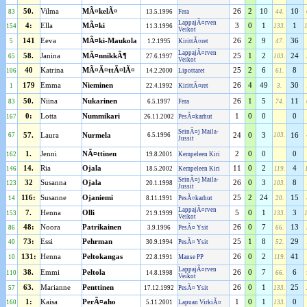
50.
Vilma
MÃ¤kelÃ¤
26
2
10
10
83
13.5.1996
Fera
44.
LappajÃ¤rven
4:
Ella
MÃ¤ki
3
0
1
1
154
11.3.1996
133.
Veikot
141
Eeva
MÃ¤ki-Maukola
26
2
9
36
5
1.2.1995
KirittÃ¤ret
47.
LappajÃ¤rven
58.
Janina
MÃ¤nnikkÃ¶
25
1
2
24
65
27.6.1997
103.
Veikot
40
Katrina
MÃ¤Ã¤ttÃ¤lÃ¤
25
2
6
8
106
14.2.2000
Lipottaret
61.
179
Emma
Nieminen
26
4
49
30
1
22.4.1992
KirittÃ¤ret
3.
50.
Niina
Nukarinen
26
1
5
11
83
6.5.1997
Fera
74.
0:
Lotta
Nummikari
1
0
0
0
167
26.11.2002
PesÃ¤karhut
SeinÃ¤j Maila-
67
57.
Laura
Nurmela
6.5.1996
24
0
3
103.
16
Jussit
1.
Jenni
NÃ¤ttinen
2
0
0
0
162
19.8.2001
Kempeleen Kiri
14.
Ria
Ojala
11
0
2
4
146
18.5.2002
Kempeleen Kiri
119.
SeinÃ¤j Maila-
32
Susanna
Ojala
26
0
3
8
123
20.1.1998
103.
Jussit
116:
Susanne
Ojaniemi
25
2
24
15
14
8.11.1991
PesÃ¤karhut
20.
LappajÃ¤rven
7.
Henna
Olli
5
0
1
3
153
21.9.1999
133.
Veikot
48:
Noora
Patrikainen
26
0
7
13
86
3.9.1996
PesÃ¤ Ysit
66.
73:
Essi
Pehrman
25
1
8
29
40
30.9.1994
PesÃ¤ Ysit
52.
131:
Henna
Peltokangas
26
0
2
41
10
22.8.1991
Manse PP
119.
LappajÃ¤rven
38.
Emmi
Peltola
26
0
7
6
110
14.8.1998
66.
Veikot
63.
Marianne
Penttinen
26
0
1
25
57
17.12.1992
PesÃ¤ Ysit
133.
1:
Kaisa
PerÃ¤aho
1
0
1
0
160
5.11.2001
Lapuan VirkiÃ¤
133.