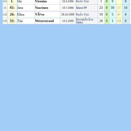
1.
Ida
Virenius
1
0
0
0
162
23.4.1996
PesÃ¤ Ysit
92:
Jatta
Vuorinen
23
0
30
16
26
19.7.1986
Manse PP
17.
26:
Elina
VÃ¤re
19
0
5
6
129
29.10.1999
PesÃ¤ Ysit
87.
HyvinkÃ¤Ã¤n
33:
Tiia
Wetterstrand
26
0
1
9
120
13.2.1999
133.
Tahko